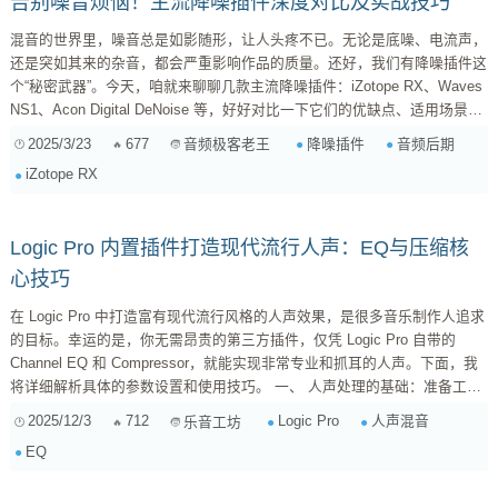
告别噪音烦恼！主流降噪插件深度对比及实战技巧
混音的世界里，噪音总是如影随形，让人头疼不已。无论是底噪、电流声，
还是突如其来的杂音，都会严重影响作品的质量。还好，我们有降噪插件这
个“秘密武器”。今天，咱就来聊聊几款主流降噪插件：iZotope RX、Waves
NS1、Acon Digital DeNoise 等，好好对比一下它们的优缺点、适用场景，
再分享一些实战小技巧，让你的作品从此告别噪音困扰！ 先声明一下，我
2025/3/23
677
降噪插件
音频后期
音频极客老王
不是啥“带货”的，只是根据自己多年的使用经验，给大家分享一些心得体
iZotope RX
会。每个人的使用习惯和感受都不同，所以最终选择哪款插件，还得看你自
己的需求和喜好。 一、 为什么我们需要降噪插件？ ...
Logic Pro 内置插件打造现代流行人声：EQ与压缩核
心技巧
在 Logic Pro 中打造富有现代流行风格的人声效果，是很多音乐制作人追求
的目标。幸运的是，你无需昂贵的第三方插件，仅凭 Logic Pro 自带的
Channel EQ 和 Compressor，就能实现非常专业和抓耳的人声。下面，我
将详细解析具体的参数设置和使用技巧。 一、 人声处理的基础：准备工作
在深入 EQ 和压缩之前，确保你的人声录音质量良好是关键。 增益控制
2025/12/3
712
Logic Pro
人声混音
乐音工坊
(Gain Staging) ：录音时保证电平健康，不过载，不失真。 降噪 (Noise ...
EQ