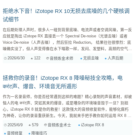
拒绝水下音！iZotope RX 10无损去底噪的几个硬核调
试细节
在后期处理人声时，很多人一碰到背景底噪、电流声或者空调风噪，第一反
应就是掏出 iZotope RX 直接丢一个 Spectral De-noise（光谱去噪）或者
Voice De-noise（人声去噪），然后狂拉 Reduction。 结果往往很惨烈：底
噪确实没了，但人声变得像在水下唱歌一样，发闷、发塑料，高频的空气感
和辅音（如 th, s, p, k）瞬间碎成渣。这种因为过度去噪产生的“相位破碎”
2026/6/30
122
无损去噪
人声后期
音频炼金术师
和“水下音”极其廉价。 其实 RX 10 的算法已经非常强悍，之所以会伤人
声，很大程度上是因为默认参数和“一刀切”的操作方式。今天分享几个后期
老手在用 RX 10...
拯救你的录音！iZotope RX 8 降噪秘技全攻略，电
करंट声、爆音、环境音无所遁形
作为一名录音师，你是否经常遇到这样的难题？精心录制的声音素材，却被
恼人的电 करंट声、突如其来的爆音，或是嘈杂的环境噪音毁于一旦？别担
心，iZotope RX 8 就是你的救星！这款强大的音频修复软件，能够化腐朽
为神奇，让你的录音重获新生。今天，我就来手把手教你如何运用 RX 8 的
各项功能，高效解决录音中常见的噪音问题，让你的作品更加 чисто и
2025/6/9
579
iZotope RX 8
音频炼金术士
профессиональный. RX 8 降噪前的准备工作：磨刀不误砍柴工 在正式开
音频修复
降噪技巧
始降噪之前，我们需要做好一些准备工作，这能帮助我们更高效地使用 RX