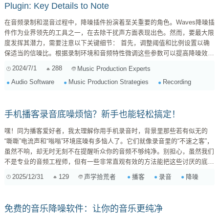
Plugin: Key Details to Note
在音频录制和混音过程中，降噪插件扮演着至关重要的角色。Waves降噪插
件作为业界领先的工具之一，在去除干扰声方面表现出色。然而，要最大限
度发挥其潜力，需要注意以下关键细节： 首先，调整阈值和比例设置以确
保适当的信噪比。根据录制环境和音频特性微调这些参数可以提高降噪效
果。 其次，了解不同频率对降噪效果的影响至关重要。在使用降噪插件
2024/7/1
288
Music Production Experts
时，应该根据频谱分布调整滤波器设置，以有效消除特定频段的噪音。 此
Audio Software
Music Production Strategies
Recording
外，利用Waves降噪插件的高级功能可以进一步改善音质。例如，尝试使用
多个实例并结合其他处理技术可以达到更好的结果。 在使用降噪插件时还
需避免...
手机播客录音底噪烦恼？新手也能轻松搞定！
嘿！同为播客爱好者，我太理解你用手机录音时，背景里那些若有似无的
“嘶嘶”电流声和“嗡嗡”环境底噪有多恼人了。它们就像录音里的“不速之客”，
虽然不响，却无时无刻不在提醒听众你的音频不够纯净。别担心，虽然我们
不是专业的音频工程师，但有一些非常直观有效的方法能把这些讨厌的底噪
尽可能地清除掉。 下面就手把手教你一些实用技巧，从录音前到后期，让
2025/12/31
129
播客
录音
降噪
声学拾荒者
你的播客听起来更专业！ 一、录音前的环境“大扫除”——从源头掐断噪音
很多底噪是在录音时就已经“染”上的，所以，录音环境的优化是第一步，也
是最重要的一步！ ...
免费的音乐降噪软件：让你的音乐更纯净