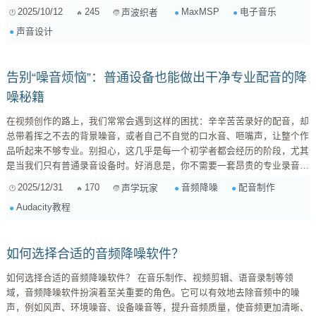
音的每一个“瑕疵”。 Max/MSP的核心优势在于其模块化和信号流控制能
2025/10/12
245
MaxMSP
电子音乐
声波织者
力。这意味着我们不是在调整一个黑盒插件的参数，而是在用基础“零件”构
声音设计
建出我们想要的效果，从而实现真正意义上的定制。下面，我将从几个核心
层面为你剖析如何在Max/MSP中“制造”出那些迷人的“不完美”声音。 1. ...
告别“噪音烦恼”：普通设备也能做出干净专业配音的降
噪秘籍
在视频创作的路上，我们常常会遇到这样的困扰：辛辛苦苦录好的配音，却
总带着挥之不去的背景噪音，或者自己不自觉的口水音、咂嘴声，让整个作
品听起来不够专业。别担心，这几乎是每一个初学者都会经历的阶段，尤其
是当我们只有普通录音设备时。好消息是，你不需要一套昂贵的专业录音
棚，也不需要一台性能炸裂的电脑，就能显著提升你的配音质量！ 今天，
2025/12/31
170
音频降噪
配音制作
声学玩家
我就来给大家分享一些我自己的经验，介绍几款操作简单、对电脑性能要求
Audacity教程
不高的工具和方法，帮你轻松“洗净”那些恼人的多余声音。 1. 噪音的来源及
分类 在处理噪音之前，我们先简单了解一下常见的噪音类型： ...
如何选择合适的音频降噪软件？
如何选择合适的音频降噪软件？ 在音乐制作、视频剪辑、语音录制等领
域，音频降噪软件扮演着至关重要的角色。它可以有效地去除音频中的噪
声，例如风声、环境噪音、设备噪音等，提升音频质量，使音频更加清晰、