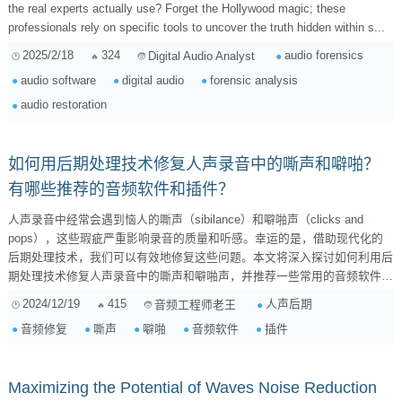
the real experts actually use? Forget the Hollywood magic; these
professionals rely on specific tools to uncover the truth hidden within s...
2025/2/18
324
audio forensics
Digital Audio Analyst
audio software
digital audio
forensic analysis
audio restoration
如何用后期处理技术修复人声录音中的嘶声和噼啪？
有哪些推荐的音频软件和插件？
人声录音中经常会遇到恼人的嘶声（sibilance）和噼啪声（clicks and
pops），这些瑕疵严重影响录音的质量和听感。幸运的是，借助现代化的
后期处理技术，我们可以有效地修复这些问题。本文将深入探讨如何利用后
期处理技术修复人声录音中的嘶声和噼啪声，并推荐一些常用的音频软件和
插件。 一、 嘶声的处理 嘶声主要由高频辅音（如s、sh、ch等）的能量过
2024/12/19
415
人声后期
音频工程师老王
强引起。处理嘶声的方法有很多，最常用的方法是使用De-esser插件。De-
音频修复
嘶声
噼啪
音频软件
插件
esser通过检测并衰减特定频率范围内的能量来降低嘶声。 ...
Maximizing the Potential of Waves Noise Reduction