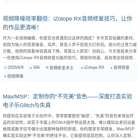
8，并获得更好的降噪效果。 ...
视频降噪效率翻倍：iZotope RX音频修复技巧，让你
的作品更清晰！
作为一名视频编辑，你是否也曾遇到过这样的困扰？辛辛苦苦拍摄的素材，
却因为恼人的背景噪音、风声、甚至人声干扰而大打折扣。观众的注意力被
分散，视频的观看体验直线下降，简直让人抓狂！别担心，今天我就来分享
一些使用iZotope RX音频修复功能的技巧，帮助你快速、高效地去除视频中
的各种噪音，提升作品的专业度。说实话，自从我掌握了这些技巧，再也不
2025/6/9
566
iZotope RX
音频修复
音頻炼金术士
用为音频问题熬夜加班了！ 一、为什么选择iZotope RX？ 市面上音频修复
视频降噪
软件有很多，为什么我独独推荐iZotope RX呢？原因很简单，它足够专业、
足够强大，而且足够易用。RX不仅仅是一...
Max/MSP：定制你的“不完美”音色——深度打造实验
电子乐Glitch与失真
你提到在实验电子乐创作中，常常需要那些“破损”、“失真”的音色来增加作
品的实验性，却苦于市面上的Glitch插件预设感太强，难以模拟出老旧设备
故障或数字信号偶尔出错那种独特的质感。你的需求非常精准，Max/MSP
确实是实现这种“不完美”的绝佳平台，它能提供底层控制，让你深入定制声