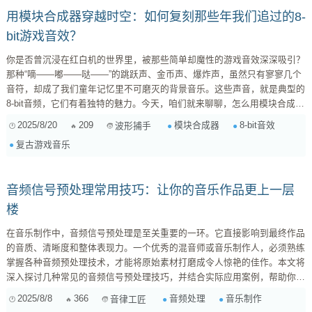
用模块合成器穿越时空：如何复刻那些年我们追过的8-
bit游戏音效？
你是否曾沉浸在红白机的世界里，被那些简单却魔性的游戏音效深深吸引？
那种“嘀——嘟——哒——”的跳跃声、金币声、爆炸声，虽然只有寥寥几个
音符，却成了我们童年记忆里不可磨灭的背景音乐。这些声音，就是典型的
8-bit音频，它们有着独特的魅力。今天，咱们就来聊聊，怎么用模块合成
器，把这些“老古董”重新唤醒，甚至玩出新花样！ 理解8-bit声音的“骨骼与
2025/8/20
209
模块合成器
8-bit音效
波形捕手
灵魂” 要模拟8-bit声音，首先得知道它到底是什么玩意儿。简单来说，8-bit
复古游戏音乐
音频主要依赖于几种基础波形：方波（Square Wave）、三角波（Triangle
Wave）、脉冲波（...
音频信号预处理常用技巧：让你的音乐作品更上一层
楼
在音乐制作中，音频信号预处理是至关重要的一环。它直接影响到最终作品
的音质、清晰度和整体表现力。一个优秀的混音师或音乐制作人，必须熟练
掌握各种音频预处理技术，才能将原始素材打磨成令人惊艳的佳作。本文将
深入探讨几种常见的音频信号预处理技巧，并结合实际应用案例，帮助你提
升音乐制作水平。 1. 噪声抑制 (Noise Reduction) 噪声是音频制作中常见的
2025/8/8
366
音频处理
音乐制作
音律工匠
敌人。它可能来自录音环境、设备本身或信号传输过程。常见的噪声类型包