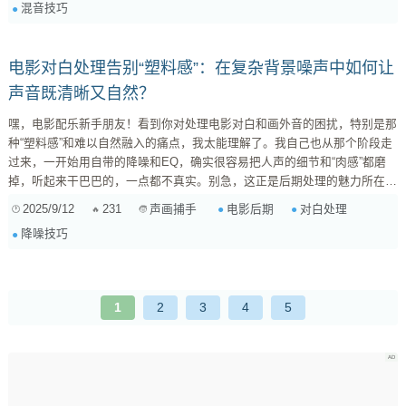
混音技巧
括： 本底噪声 (Noise Floor): 设备...
电影对白处理告别“塑料感”：在复杂背景噪声中如何让
声音既清晰又自然？
嘿，电影配乐新手朋友！看到你对处理电影对白和画外音的困扰，特别是那
种“塑料感”和难以自然融入的痛点，我太能理解了。我自己也从那个阶段走
过来，一开始用自带的降噪和EQ，确实很容易把人声的细节和“肉感”都磨
掉，听起来干巴巴的，一点都不真实。别急，这正是后期处理的魅力所在
——如何在技术上精雕细琢，同时又让人感觉不到“技术”的存在。 下面分享
2025/9/12
231
电影后期
对白处理
声画捕手
一些我的经验和技巧，希望能帮你摆脱“塑料感”，让对白既清晰又自然： 第
降噪技巧
一步：理解“塑料感”的来源 “塑料感”通常来源于几个方面： 过度降...
1
2
3
4
5