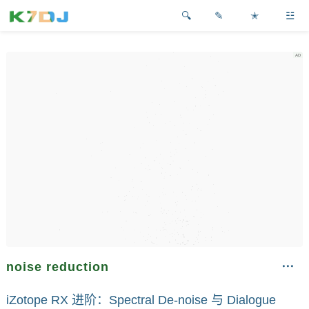
✎
✭
☳
noise reduction
iZotope RX 进阶：Spectral De-noise 与 Dialogue