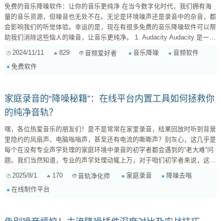
免费的音乐降噪软件：让你的音乐更纯净 在当今数字化时代，我们拥有海
量的音乐资源，但噪音也无处不在。无论是环境噪声还是录音中的杂音，都
会影响我们的听觉体验。幸运的是，现在有很多免费的音乐降噪软件可以帮
助我们消除这些恼人的噪音，让音乐更纯净。 1. Audacity Audacity 是一款
功能强大的免费音频编辑器，它不仅支持各种音频格式，还提供多种音频处
2024/11/11
829
音乐降噪
音频软件
音频爱好者
理功能，其中就包括降噪。Audacity 的降噪功能非常实用，它可以有效地
免费软件
去除录音中的背景噪音、风声、嗡嗡声等。 使用方法： ...
家庭录音的“降噪秘籍”：在线平台内置工具如何拯救你
的纯净音轨？
嘿，各位热爱音乐的朋友们！是不是常常在家里录音，结果回放时听到背景
里隐约的风扇声、电脑嗡嗡声，甚至还有电流的嘶嘶声？别灰心，这几乎是
每个在没有专业声学处理的家庭环境中录音的初学者都会遇到的“老大难”问
题。我们当然知道，专业的声学处理动辄上万，对于咱们初学者来说，这笔
投入确实有点遥远。但好消息是，即便没有“声学棉墙壁”，我们也能通过一
2025/8/1
170
家庭录音
降噪去嗡
音轨净化师
些巧妙的录音前准备，再结合在线音乐制作平台那些看似不起眼，实则相当
在线制作平台
给力的内置降噪和去嗡效果器，大大提升录音素材的纯净度。信不信由你，
很多时候，一个小小的调整就能带来质的飞跃！ 第一步：录音前，先做“减
法”——比任何效果器都重要！...