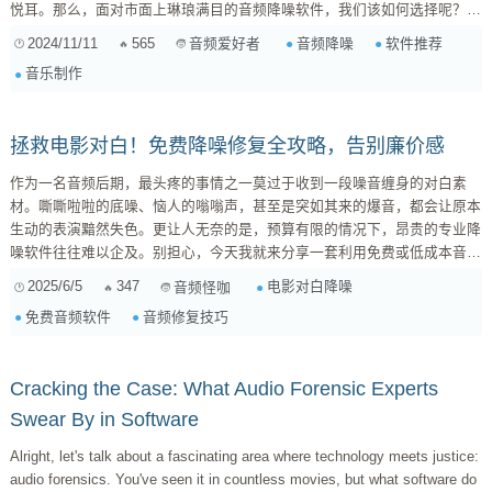
悦耳。那么，面对市面上琳琅满目的音频降噪软件，我们该如何选择呢？
1. 确定需求 首先，要明确自己的降噪需求。不同的音频降噪软件侧重于不
2024/11/11
565
音频降噪
软件推荐
音频爱好者
同的降噪类型，例如： 去除环境噪音： 适用于去除背景噪音、风声等，例
音乐制作
如 Izotope RX、Adobe Audition 等。 ...
拯救电影对白！免费降噪修复全攻略，告别廉价感
作为一名音频后期，最头疼的事情之一莫过于收到一段噪音缠身的对白素
材。嘶嘶啦啦的底噪、恼人的嗡嗡声，甚至是突如其来的爆音，都会让原本
生动的表演黯然失色。更让人无奈的是，预算有限的情况下，昂贵的专业降
噪软件往往难以企及。别担心，今天我就来分享一套利用免费或低成本音频
编辑软件，对电影对白进行降噪和修复的实用攻略，让你告别廉价感，还对
2025/6/5
347
电影对白降噪
音频怪咖
白清晰原声！ 一、工欲善其事：免费软件选择与设置 市面上有很多优秀的
免费音频软件
音频修复技巧
免费音频编辑软件，它们的功能足以满足基本的降噪需求。我个人比较推荐
以下两款： Audac...
Cracking the Case: What Audio Forensic Experts
Swear By in Software
Alright, let's talk about a fascinating area where technology meets justice:
audio forensics. You've seen it in countless movies, but what software do