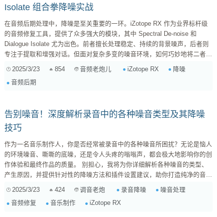
Isolate 组合拳降噪实战
在音频后期处理中，降噪是至关重要的一环。iZotope RX 作为业界标杆级
的音频修复工具，提供了众多强大的模块，其中 Spectral De-noise 和
Dialogue Isolate 尤为出色。前者擅长处理稳定、持续的背景噪声，后者则
专注于提取和增强对话。但面对复杂多变的噪音环境，如何巧妙地将二者结
合，发挥出 1+1>2 的效果呢？本文将深入探讨这一话题，带你解锁 RX 降
2025/3/23
854
iZotope RX
降噪
音频老炮儿
噪的进阶玩法。 认识两大降噪利器 在开始组合之前，我们先来回顾一下
音频后期
Spectral De-noise 和 Dialogue Isolate 各自的特点和适用场景。 ...
告别噪音！深度解析录音中的各种噪音类型及其降噪
技巧
作为一名音乐制作人，你是否经常被录音中的各种噪音所困扰？无论是恼人
的环境噪音、嘶嘶的底噪，还是令人头疼的嗡嗡声，都会极大地影响你的创
作体验和最终作品的质量。 别担心，我将为你详细解析各种噪音的类型、
产生原因，并提供针对性的降噪方法和插件设置建议，助你打造纯净的音乐
作品！ 一、 噪音的分类与识别 在录音过程中，常见的噪音类型多种多样，
2025/3/23
424
录音降噪
噪音处理
调音老炮
了解它们的特点和成因是有效降噪的第一步。 1. 宽带噪音 (Broadband
音频修复
音乐制作
iZotope RX
Noise) 特点 : 宽带噪音是指包含各种频率成分的噪音，听起来像是“...