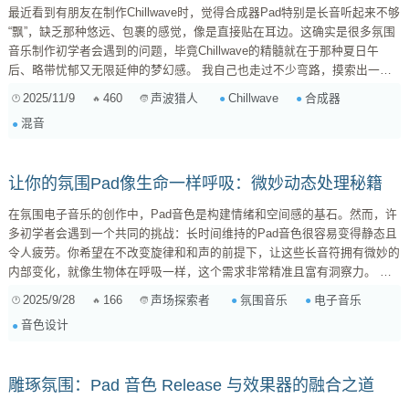
最近看到有朋友在制作Chillwave时，觉得合成器Pad特别是长音听起来不够
“飘”，缺乏那种悠远、包裹的感觉，像是直接贴在耳边。这确实是很多氛围
音乐制作初学者会遇到的问题，毕竟Chillwave的精髓就在于那种夏日午
后、略带忧郁又无限延伸的梦幻感。 我自己也走过不少弯路，摸索出一些
让Pad更具空间感和层次感的“小秘密”，今天就来和大家分享一下。 一、音
2025/11/9
460
Chillwave
合成器
声波猎人
源选择与基础合成：从源头打造“飘逸”基因 很多时候，问题可能出在Pad音
混音
色本身就太“硬”了。 选择温和的波形 ：避免过于锐利的方波或锯...
让你的氛围Pad像生命一样呼吸：微妙动态处理秘籍
在氛围电子音乐的创作中，Pad音色是构建情绪和空间感的基石。然而，许
多初学者会遇到一个共同的挑战：长时间维持的Pad音色很容易变得静态且
令人疲劳。你希望在不改变旋律和和声的前提下，让这些长音符拥有微妙的
内部变化，就像生物体在呼吸一样，这个需求非常精准且富有洞察力。 要
实现这种“呼吸感”和“生命力”，我们无需触碰核心的音高与和弦进行，而是
2025/9/28
166
氛围音乐
电子音乐
声场探索者
要专注于声音的“微动态”和“内部纹理”变化。以下是一些行之有效的方法，
音色设计
它们能让你的Pad音色在保持稳定的同时，不断地进行细腻的自我演变： 1.
低频振荡器（LFO）的巧妙运用 ...
雕琢氛围：Pad 音色 Release 与效果器的融合之道