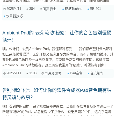
都是塑造这种迷幻、深邃空间的强大武器。尤其是当它被用来处理Pad音色
时，那种温暖、略带跑调的磁带延迟和独特的弹簧混响，能瞬间将简单的铺
2025/4/11
384
现场Techno
RE-201
回声骑士
底音色，变成充满生命力、不断演进的声景。 但是，现场实时控制这台“太
效果器技巧
空回响”并非易事。它既是创造力的源泉，也潜藏着失控的风险。如何在
Techno表演的即时压力下，驾驭RE-20...
Ambient Pad的“云朵流动”秘籍：让你的音色告别僵硬
循环！
嘿，伙计们！说到Ambient Pad，我懂那种感受——我们都希望能做出那种
如云朵般缓慢漂浮、无定形却又充满生命力的声音，而不是机械地循环。想
要让Pad音色像呼吸一样自然演变，每次聆听都有细微的不同，这确实是
Ambient Music的精髓所在。这里有些我常用的“秘籍”，希望能帮到你！
一、音色设计层面：让合成器Pad活起来 这是基础也是核心。Pad的“生命
2025/9/11
1103
Pad音色
音乐制作
声波漫游者
力”首先来源于它的声音本身。 长包络（Envelopes）是你的朋友
Attack（起音）和 ...
告别“标准化”：如何让你的软件合成器Pad音色拥有独
特灵魂与故事？
嘿！看到你的困扰，完全能理解那种感觉。当我们在软件合成器里调出一个
听起来“标准”的Pad，却总觉得少了点什么，缺乏灵魂和个性，这几乎是每