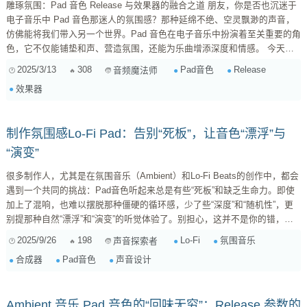
雕琢氛围：Pad 音色 Release 与效果器的融合之道 朋友，你是否也沉迷于
电子音乐中 Pad 音色那迷人的氛围感？那种延绵不绝、空灵飘渺的声音，
仿佛能将我们带入另一个世界。Pad 音色在电子音乐中扮演着至关重要的角
色，它不仅能铺垫和声、营造氛围，还能为乐曲增添深度和情感。 今天，
咱们就来聊聊如何通过调整 Pad 音色的 Release 参数，并巧妙地结合各种
2025/3/13
308
Pad音色
Release
音频魔法师
效果器，来进一步拓展声音的维度，丰富音乐的纹理，让你的 Pad 音色更
效果器
上一层楼。 一、 什么是 Release？ 在合成器或者采样器中，Release 通常
指的是“...
制作氛围感Lo-Fi Pad：告别“死板”，让音色“漂浮”与
“演变”
很多制作人，尤其是在氛围音乐（Ambient）和Lo-Fi Beats的创作中，都会
遇到一个共同的挑战：Pad音色听起来总是有些“死板”和缺乏生命力。即使
加上了混响，也难以摆脱那种僵硬的循环感，少了些“深度”和“随机性”，更
别提那种自然“漂浮”和“演变”的听觉体验了。别担心，这并不是你的错，而
是需要一些更高级的声音设计技巧来“唤醒”你的Pad。 要让Pad音色告别“死
2025/9/26
198
Lo-Fi
氛围音乐
声音探索者
亡”，变得“漂浮”且富有“演变”感，关键在于 引入持续的、微妙的、非线性的
合成器
Pad音色
声音设计
变化 。以下是一些行之有效的方法： 1. 深度LFO调制：Pad的“呼吸”...
Ambient 音乐 Pad 音色的“回味无穷”：Release 参数的