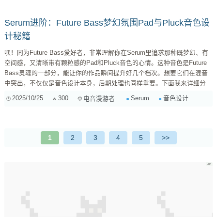
化曲线既繁琐又不...
Serum进阶：Future Bass梦幻氛围Pad与Pluck音色设
计秘籍
嘿！同为Future Bass爱好者，非常理解你在Serum里追求那种既梦幻、有
空间感，又清晰带有颗粒感的Pad和Pluck音色的心情。这种音色是Future
Bass灵魂的一部分，能让你的作品瞬间提升好几个档次。想要它们在混音
中突出，不仅仅是音色设计本身，后期处理也同样重要。下面我来详细分享
一些我的经验，希望能帮到你！ 一、 氛围感Pad音色设计进阶 Pad是
2025/10/25
300
Serum
音色设计
电音漫游者
Future Bass中营造氛围和和声基础的关键。要做到梦幻、空间感、清晰和
颗粒感，我们需要从振荡器到效果器链条进行精细调整。 1. 振荡器
（Oscillators）部分 ...
1
2
3
4
5
>>