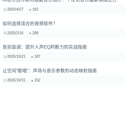
2025/4/27
192
如何选择适合的音频软件？
2025/2/16
288
告别盲调：提升人声EQ判断力的实战指南
2025/10/21
187
让空间“歌唱”：声场与音乐参数的动态映射指南
2025/10/31
152
流波器对音色变化的影响有哪些具体表现？
2025/1/9
213
【干货】教你动手测声卡输出阻抗！用“1/8原则”精准匹配耳
机，拒绝恶声