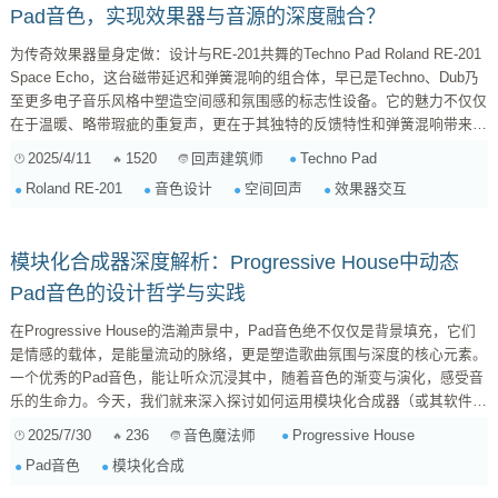
Pad音色，实现效果器与音源的深度融合？
为传奇效果器量身定做：设计与RE-201共舞的Techno Pad Roland RE-201
Space Echo，这台磁带延迟和弹簧混响的组合体，早已是Techno、Dub乃
至更多电子音乐风格中塑造空间感和氛围感的标志性设备。它的魅力不仅仅
在于温暖、略带瑕疵的重复声，更在于其独特的反馈特性和弹簧混响带来的
迷幻色彩。然而，仅仅将一个普通的Pad音色发送到RE-201，往往并不能完
2025/4/11
1520
Techno Pad
回声建筑师
全发掘它的潜力。真正有趣的地方在于， 从头开始设计一个Pad音色，使其
Roland RE-201
音色设计
空间回声
效果器交互
特性就是为了与RE-201的延迟和混响发生奇妙的化学反应 。这是一种“为效
果器设计音源”的思...
模块化合成器深度解析：Progressive House中动态
Pad音色的设计哲学与实践
在Progressive House的浩瀚声景中，Pad音色绝不仅仅是背景填充，它们
是情感的载体，是能量流动的脉络，更是塑造歌曲氛围与深度的核心元素。
一个优秀的Pad音色，能让听众沉浸其中，随着音色的渐变与演化，感受音
乐的生命力。今天，我们就来深入探讨如何运用模块化合成器（或其软件模
拟插件）的复音、包络序列以及精细自动化，打造出标志性的、持续演化且
2025/7/30
236
Progressive House
音色魔法师
富有层次的Progressive House Pad音色。 1. Pad音色的核心哲学：持续的
Pad音色
模块化合成
流动与演变 Progressive House的Pad音色，其精髓在于“渐进”和“演化”...