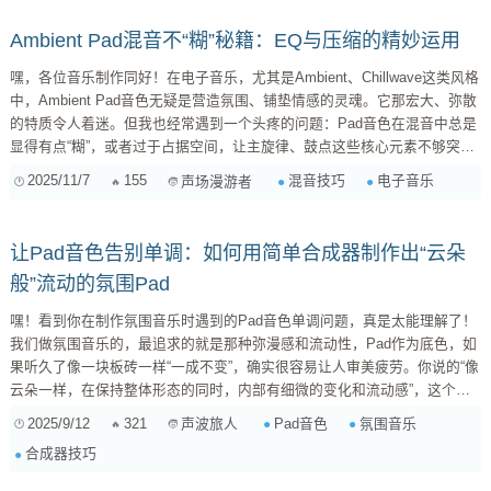
Ambient Pad混音不“糊”秘籍：EQ与压缩的精妙运用
嘿，各位音乐制作同好！在电子音乐，尤其是Ambient、Chillwave这类风格
中，Ambient Pad音色无疑是营造氛围、铺垫情感的灵魂。它那宏大、弥散
的特质令人着迷。但我也经常遇到一个头疼的问题：Pad音色在混音中总是
显得有点“糊”，或者过于占据空间，让主旋律、鼓点这些核心元素不够突
出。 别急，这不是你一个人的烦恼！Pad音色因为其宽广的频响和绵长的衰
2025/11/7
155
混音技巧
电子音乐
声场漫游者
减，确实容易变成混音中的“双刃剑”。不过，通过一些针对性的混音策略，
特别是EQ和压缩的精妙运用，我们完全可以让Pad在保持其独特氛围感的
同时，更好地融入整体音轨，甚至为其他元素“让路”。 Ambient...
让Pad音色告别单调：如何用简单合成器制作出“云朵
般”流动的氛围Pad
嘿！看到你在制作氛围音乐时遇到的Pad音色单调问题，真是太能理解了！
我们做氛围音乐的，最追求的就是那种弥漫感和流动性，Pad作为底色，如
果听久了像一块板砖一样“一成不变”，确实很容易让人审美疲劳。你说的“像
云朵一样，在保持整体形态的同时，内部有细微的变化和流动感”，这个比
喻太精妙了！这正是我们常说的“动态纹理”和“有机感”。 仅仅依靠混响和延
2025/9/12
321
Pad音色
氛围音乐
声波旅人
迟，确实只能提供空间感和时间的延续，但Pad音色本身的“生命力”还是要
合成器技巧
从它的源头和处理上找补。别担心，即使是“简单的合成器”，通过一些巧妙
的技巧，也能让你的Pad活起来！下面我就分享一些我的实践经验，希望能