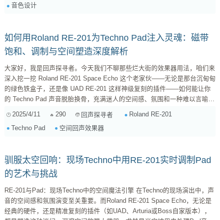
音色设计
“骨架”是否健壮，首先取决于你合成器里的设置。 多波形与...
如何用Roland RE-201为Techno Pad注入灵魂：磁带
饱和、调制与空间塑造深度解析
大家好，我是回声探寻者。今天我们不聊那些烂大街的效果器用法，咱们来
深入挖一挖 Roland RE-201 Space Echo 这个老家伙——无论是那台沉甸甸
的绿色铁盒子，还是像 UAD RE-201 这样神级复刻的插件——如何能让你
的 Techno Pad 声音脱胎换骨，充满迷人的空间感、氛围和一种难以言喻的
“流动性”。如果你正苦恼于 Pad 声音干瘪、缺乏生气，或者想给你的音轨增
2025/4/11
290
Roland RE-201
回声探寻者
添一些复古、有机的质感，那 RE-201 绝对是你的秘密武器。 我们不只是
Techno Pad
空间回声效果器
把它当作一个简单的延迟效果器来用。RE-201 的精髓在于它独特的磁带机
制，以及由此衍生出的各种“不完美”却极具音乐性的...
驯服太空回响：现场Techno中用RE-201实时调制Pad
的艺术与挑战
RE-201与Pad：现场Techno中的空间魔法引擎 在Techno的现场演出中，声
音的空间感和氛围演变至关重要。而Roland RE-201 Space Echo，无论是
经典的硬件，还是精准复刻的插件（如UAD、Arturia或Boss自家版本），