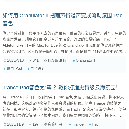
如何用 Granulator II 把雨声街道声变成流动氛围 Pad
音色
你是否曾对着一段平淡无奇的雨声录音、嘈杂的街道背景声，甚至是冰箱的
嗡嗡声发呆，想象它们能变成音乐里深邃、流动的背景铺底（Pad）？
Ableton Live 自带的 Max for Live 神器 Granulator II 就能帮你实现这种声
音的“炼金术”。这不仅仅是简单的采样播放，而是将声音打碎成微小的“颗
粒”，再以全新的方式重组，创造出既熟悉又陌生的迷人纹理。本文将深入
2025/4/10
341
Granulator II
颗粒魔法师
探讨如何利用 Granulator II，特别是其核心参数 Grain Size 、 Spray 和
氛围 Pad
声音设计
Filter ，将环境噪音转化为具有深度和流...
Trance Pad音色太“薄”？教你打造史诗级云海氛围！
嘿，Trance 同好们！收到你关于 Pad 音色“太薄”、缺乏史诗感、撑不起人
声的困扰，这绝对是很多制作人都会遇到的瓶颈。毕竟 Trance 的精髓之一
就在于那股宏大、绵延不绝的氛围感，而 Pad 正是这片“云海”的基石。简单
地叠加几层确实解决不了根本问题，我们需要更精细的策略。 接下来，我
将从音色设计和混音两个维度，分享一些打造厚实、宽广且不抢风头的
2025/11/9
197
Trance
Pad
音浪行者
Trance Pad 的秘诀。 一、音色设计：从“源头”开始建立厚度与广度 Pad 的