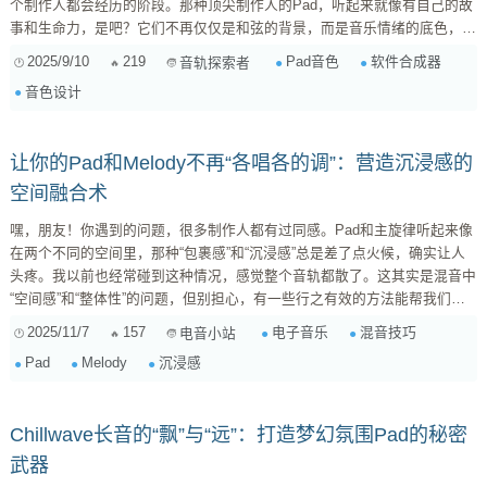
个制作人都会经历的阶段。那种顶尖制作人的Pad，听起来就像有自己的故
事和生命力，是吧？它们不再仅仅是和弦的背景，而是音乐情绪的底色，能
瞬间抓住人的耳朵。 其实，让Pad音色变得“与众不同”，并不是什么魔法，
2025/9/10
219
Pad音色
软件合成器
音轨探索者
而是将一些看似简单的元素，通过精巧的设计和组合，达到一种超越常规的
音色设计
效果。下面我来分享几个秘诀，希望能给你一些灵感。 1. 摆脱“标准”波形，
寻找不规则的起点 很多时候，我们习惯从方波、锯齿波、正弦波这些“标...
让你的Pad和Melody不再“各唱各的调”：营造沉浸感的
空间融合术
嘿，朋友！你遇到的问题，很多制作人都有过同感。Pad和主旋律听起来像
在两个不同的空间里，那种“包裹感”和“沉浸感”总是差了点火候，确实让人
头疼。我以前也经常碰到这种情况，感觉整个音轨都散了。这其实是混音中
“空间感”和“整体性”的问题，但别担心，有一些行之有效的方法能帮我们把
它们更好地“粘合”在一起。 下面我总结了一些经验，希望能给你带来启发：
2025/11/7
157
电子音乐
混音技巧
电音小站
1. 巧妙利用共享混响与延迟：构建共同的空间 这绝对是营造“包裹感”和“沉
Pad
Melody
沉浸感
浸感”的核心秘诀之一。如果你的Pad和Melody各自使用了独立的混响
（Reverb）或延迟（Delay）效果器，它们很可能就会...
Chillwave长音的“飘”与“远”：打造梦幻氛围Pad的秘密
武器