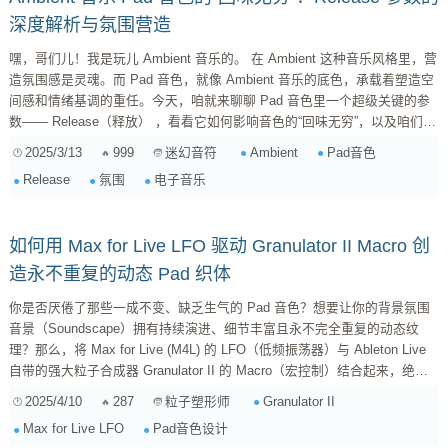
深度解析与氛围营造
嘿，哥们儿！我是玩儿 Ambient 音乐的。 在 Ambient 这种音乐风格里，营
造氛围感是灵魂。而 Pad 音色，就像 Ambient 音乐的底色，承载着塑造空
间感和情绪基调的重任。今天，咱就来聊聊 Pad 音色里一个超级关键的参
数—— Release（释放） ，看看它如何影响音色的“回味无穷”，以及咱们怎
么用它来玩转氛围，让你的音乐听起来更有沉浸感。 1. Release 参数：慢
2025/3/13
999
Ambient
Pad音色
迷幻音符
条斯理的“尾巴” 先来个基础的，Release 是什么？ 在声音的包络线
Release
氛围
电子音乐
（ADSR）里，Release 指的是...
如何用 Max for Live LFO 驱动 Granulator II Macro 创
造永不重复的动态 Pad 织体
你是否厌倦了那些一成不变、缺乏生气的 Pad 音色？想要让你的背景氛围
音景（Soundscape）拥有持续演进、细节丰富且永不完全重复的动态纹
理？那么，将 Max for Live (M4L) 的 LFO（低频振荡器）与 Ableton Live
自带的强大粒子合成器 Granulator II 的 Macro（宏控制）结合起来，绝对
是你武器库中不可或缺的一招。 Granulator II 本身就是制造复杂纹理和氛
2025/4/10
287
Granulator II
粒子塑形师
围的利器，而 M4L LFO 则能为其注入灵魂般的“自动化”生命力。特别是对
Max for Live LFO
Pad音色设计
于 Pad 这类需要长时间持续且富有变化的音色来说，手动绘制复杂的自动