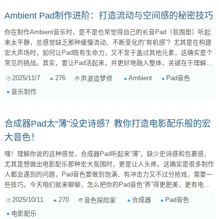
帮你把Pad变成那片你想要的、...
Ambient Pad制作进阶：打造流动与空间感的秘密技巧
你在制作Ambient音乐时，是不是也常觉得自己的长音Pad（氛围垫）听起
来太平静，总感觉缺乏那种缓慢流动、不断变化的“有机感”？尤其是在构建
宏大声场时，如何让Pad既有生命力，又不至于盖过其他元素，这确实是个
常见的挑战。其实，要让Pad活起来，并更好地融入整体，关键在于理解并
运用“微观动态变化”和“空间塑造”的艺术。 今天，我就来分享一些我常用的
2025/11/7
276
Ambient
Pad音色
声波造梦师
技巧，希望能帮助你打造出更宏大、更有生命力的Ambient Pad音色。 一、
音乐制作
Pad内部的“生命力”：告别静态，拥抱变化 让Pad摆脱“静止”的标签，秘诀在
于引入非重复的、细微的动态变化。 ...
合成器Pad太“薄”没史诗感？教你打造电影配乐般的宏
大音色！
嘿！理解你说的这种感觉，合成器Pad听起来“薄”，缺少史诗感和包裹感，
尤其是想做出电影配乐那种宏大氛围时，更是让人头疼。这确实是很多制作
人都会遇到的问题，Pad音色要做到饱满、有冲击力又不过分抢戏，需要一
些技巧。今天咱们就来聊聊，怎么把你的Pad音色“养”得更肥美，更有电影
感！ 一、从合成器内部“丰满”音色 Pad音色的基础来源于合成器本身。很多
2025/10/11
270
合成器
Pad音色
音色探险家
时候，“薄”是因为音源内部的设置不够丰富。 多振荡器叠加与失谐 (Multiple
电影配乐
Oscillators & Detuning) ...