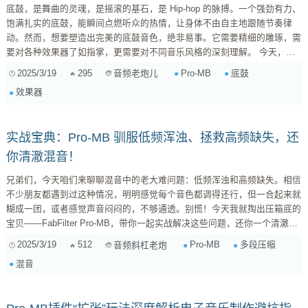
底鼓，是舞曲的灵魂，是摇滚的基石，是 Hip-hop 的脉搏。一个强劲有力、
饱满扎实的底鼓，能瞬间点燃听众的热情，让身体不由自主地跟随节奏律
动。然而，想要塑造出完美的底鼓音色，绝非易事。它需要精细的雕琢，需
要对各种效果器了如指掌，更需要对不同音乐风格的深刻理解。 今天，咱
们就来聊聊 FabFilter Pro-MB 这款多段动态处理器，如何与其他效果器强
2025/3/19
295
Pro-MB
底鼓
音频老炮儿
强联手，打造出令人惊艳的底鼓音色。我会结合电音、摇滚、Hip-hop 等不
效果器
同音乐风格，分享一些实用的技巧和参数设置建议，让你彻底玩转底鼓处
理。 Pro-MB：多段动态处理的瑞士军刀 在正式开始...
实战宝典：Pro-MB 驯服低频浑浊、拯救高频缺失，还
你清澈混音！
兄弟们，今天咱们来聊聊混音中的老大难问题：低频浑浊和高频缺失。相信
不少朋友都遇到过这种情况，明明感觉每个音色都调得还行，但一合起来就
糊成一团，或者感觉声音闷闷的，不够通透。别慌！今天我就掏出压箱底的
宝贝——FabFilter Pro-MB，带你一起实战解决这些问题，还你一个清澈透
亮的混音！ 先别急着上手，咱们先来捋捋思路。你知道吗，很多时候，问
2025/3/19
512
Pro-MB
多段压缩
音频斜杠老炮
题不是出在“怎么做”，而是出在“为什么”。所以，咱们先搞清楚低频浑浊和
混音
高频缺失的成因，才能对症下药。 一、 揪出元凶：低频浑浊和高频缺失的
罪魁祸首 1. 低...