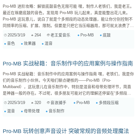
Pro-MB 进阶攻略：解锁底鼓音色无限可能 嘿，制作人老铁们，我是老王。
最近在琢磨底鼓的音色，发现用 Pro-MB 玩儿起来，真是能整出花儿来。
Pro-MB 这玩意儿，说白了就是个多频段的动态处理器，能让你分别控制不
同频率的压缩、扩展、限制。但要是只把它当压缩器用，那可就太浪费了！
今天，咱们就来聊聊，怎么结合其他效果器，把 Pro-MB 用出新境界，让你
2025/3/19
264
Pro-MB
底鼓
老王爱音乐
的底鼓像打了鸡血一样，充满能量和个性！ 1. Pro-MB 基础知识回顾 在开
音色
效果器
混音
始之前，咱们先来简单回顾一下 Pro-MB 的基本操作。如果你是老司机，可
以直接跳过这一部分。 ...
Pro-MB 实战秘籍：音乐制作中的应用案例与操作指南
Pro-MB 实战秘籍：音乐制作中的应用案例与操作指南 嘿，老铁们，我是你
们的音乐制作小伙伴。今天咱们聊点硬核的——Pro-MB（Pro-
Multiband），这玩意儿在音乐制作中，特别是混音和母带处理环节，简直
是神器一般的存在。不过呢，很多朋友可能对它的理解还停留在“多频段压
缩”的层面，觉得复杂、难上手。别担心，今天我就用几个实战案例，带你
2025/3/19
320
Pro-MB
多频段压缩
音浪捕手
深入浅出地掌握Pro-MB的用法，让你在音乐制作中如虎添翼！ Pro-MB 是
混音
母带处理
音乐制作
什么？先来个基础扫盲 简单来说，Pro-MB 就是一个多频段动态处理器。它
把音频信号分成几个频段（比如低频、中低频、中高频...
Pro-MB 玩转创意声音设计 突破常规的音频处理魔法