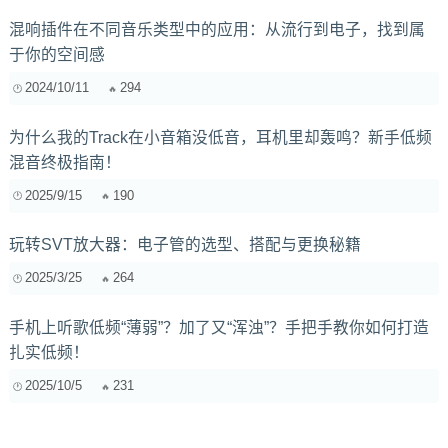
混响插件在不同音乐类型中的应用：从流行到电子，找到属
于你的空间感
2024/10/11
294
为什么我的Track在小音箱没低音，耳机里却轰鸣？新手低频
混音终极指南！
2025/9/15
190
玩转SVT放大器：电子管的选型、搭配与更换秘籍
2025/3/25
264
手机上听歌低频“薄弱”？加了又“浑浊”？手把手教你如何打造
扎实低频！
2025/10/5
231
为什么你的录音听起来总是闷闷的？从发声位置到后期EQ，