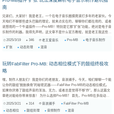
Pro-MB插件“扩张”玩法深度解析电子音乐制作避坑指
南
兄弟们，大家好！我是老王，一个在电子音乐圈摸爬滚打多年的老家伙。今
天咱们不聊那些虚头巴脑的理论，就来点实在的，聊聊你们都在用的、或者
说想用的一个牛逼插件——Pro-MB！特别是它那“扩张”功能，绝对是电子音
乐制作的利器。我得先声明，这文章不是什么官方教程，就是老王我这些年
用Pro-MB的心得体会，希望能帮到你们。废话不多说，咱们这就开整！
2025/3/19
346
Pro-MB
电子音乐制作
老王爱音乐
一、Pro-MB：不止是多频段压缩 先简单回顾一下，Pro-MB是什么。简单来
扩张
动态处理
混音
说，它就是一个多频段的动态处理器，但功能远不止压缩那么简单。它能让
你对音频信号进行精细的控制，调整每个频段的动态范围、增益，甚至还能
进行频段间...
玩转FabFilter Pro-MB: 动态相位模式下的鼓组终极攻
略
嘿，制作人朋友们！我是你们的老朋友，音浪捕手。今天，咱们聊聊一个能
让你的鼓组“脱胎换骨”的秘密武器——FabFilter Pro-MB的动态相位模式。
如果你厌倦了鼓组声音的浑浊、无力，或者总是觉得不够“炸”，那么这篇文
章绝对能给你带来惊喜！ 为什么选择Pro-MB？ 首先，Pro-MB在多段动态
处理领域的地位，就不用我多说了吧？它就像瑞士军刀一样，功能强大、灵
2025/3/21
314
FabFilter Pro-MB
音浪捕手
活，而且音质出色。更重要的是，它的界面设计非常直观，即使你是新手，
动态相位
鼓组处理
音频制作
混音
也能很快上手。但今天，我们不只是要用它来做基础的压缩和扩展，而是要