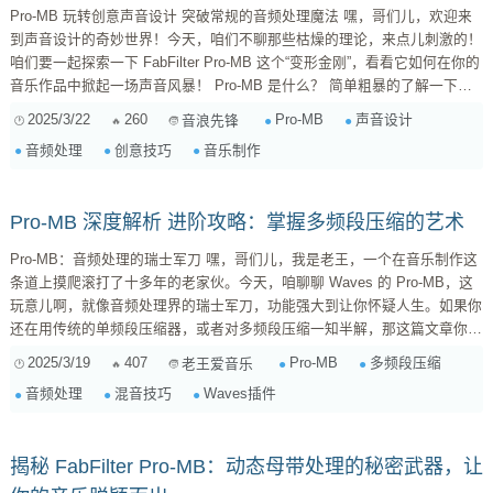
Pro-MB 玩转创意声音设计 突破常规的音频处理魔法 嘿，哥们儿，欢迎来
到声音设计的奇妙世界！今天，咱们不聊那些枯燥的理论，来点儿刺激的！
咱们要一起探索一下 FabFilter Pro-MB 这个“变形金刚”，看看它如何在你的
音乐作品中掀起一场声音风暴！ Pro-MB 是什么？ 简单粗暴的了解一下
Pro-MB，全称是 Pro-MultiBand，直译过来就是“专业多频段处理器”。你可
2025/3/22
260
Pro-MB
声音设计
音浪先锋
以把它想象成一个超级英雄，拥有分割音频信号的能力，然后对每个频段进
音频处理
创意技巧
音乐制作
行独立的压缩和扩展处理。这意味着什么？意味着你可以更精细地控制声音
的动态范围，让你的声音...
Pro-MB 深度解析 进阶攻略：掌握多频段压缩的艺术
Pro-MB：音频处理的瑞士军刀 嘿，哥们儿，我是老王，一个在音乐制作这
条道上摸爬滚打了十多年的老家伙。今天，咱聊聊 Waves 的 Pro-MB，这
玩意儿啊，就像音频处理界的瑞士军刀，功能强大到让你怀疑人生。如果你
还在用传统的单频段压缩器，或者对多频段压缩一知半解，那这篇文章你可
得好好看看了，我保证能让你对 Pro-MB 有个全新的认识。 Pro-MB 是什
2025/3/19
407
Pro-MB
多频段压缩
老王爱音乐
么？ 简单来说，Pro-MB 是一个多频段的动态处理器，它结合了多频段压缩
音频处理
混音技巧
Waves插件
和多频段激励的功能。这意味着你可以将音频信号分成多个频段，然后分别
对每个频段进行压缩、扩展、激励等处理。这种...
揭秘 FabFilter Pro-MB：动态母带处理的秘密武器，让