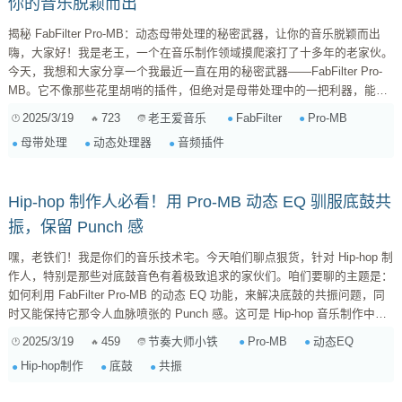
你的音乐脱颖而出
揭秘 FabFilter Pro-MB：动态母带处理的秘密武器，让你的音乐脱颖而出
嗨，大家好！我是老王，一个在音乐制作领域摸爬滚打了十多年的老家伙。
今天，我想和大家分享一个我最近一直在用的秘密武器——FabFilter Pro-
MB。它不像那些花里胡哨的插件，但绝对是母带处理中的一把利器，能让
你的音乐瞬间提升一个档次。 为什么选择 Pro-MB？ 在众多动态处理器
2025/3/19
723
FabFilter
Pro-MB
老王爱音乐
中，Pro-MB 凭借其独特的 多频段压缩/扩展 功能脱颖而出。它不仅仅是一
母带处理
动态处理器
音频插件
个多频段压缩器，更像是一个 多频段动态均衡器 ...
Hip-hop 制作人必看！用 Pro-MB 动态 EQ 驯服底鼓共
振，保留 Punch 感
嘿，老铁们！我是你们的音乐技术宅。今天咱们聊点狠货，针对 Hip-hop 制
作人，特别是那些对底鼓音色有着极致追求的家伙们。咱们要聊的主题是：
如何利用 FabFilter Pro-MB 的动态 EQ 功能，来解决底鼓的共振问题，同
时又能保持它那令人血脉喷张的 Punch 感。这可是 Hip-hop 音乐制作中的
一个常见痛点，也是进阶制作人们必须掌握的技能。 为什么 Hip-hop 底鼓
2025/3/19
459
Pro-MB
动态EQ
节奏大师小铁
的共振是“拦路虎”？ 在 Hip-hop 音乐里，底鼓绝对是灵魂一般的存在。它不
Hip-hop制作
底鼓
共振
仅要提供节奏的骨架，更要负责营造律动感和能量感。一个好的底鼓，应该
具备以下特点： ...