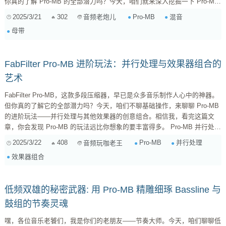
你真的了解 Pro-MB 的全部潜力吗？今天，咱们就来深入挖掘一下 Pro-MB
的进阶用法，包括侧链技巧、Mid/Side 处理，以及如何与其他插件联动，
2025/3/21
302
Pro-MB
混音
音频老炮儿
打造出更具创意和专业水准的混音作品。 一、 侧链 (Sidechain) 的艺术
母带
Pro-MB 的侧链功能远不止基础的“闪避”效果。它提供了丰富的选项...
FabFilter Pro-MB 进阶玩法：并行处理与效果器组合的
艺术
FabFilter Pro-MB，这款多段压缩器，早已是众多音乐制作人心中的神器。
但你真的了解它的全部潜力吗？今天，咱们不聊基础操作，来聊聊 Pro-MB
的进阶玩法——并行处理与其他效果器的创意组合。相信我，看完这篇文
章，你会发现 Pro-MB 的玩法远比你想象的要丰富得多。 Pro-MB 并行处理
的魅力 并行处理，简单来说，就是将原始信号复制一份，对复制的信号进
2025/3/22
408
Pro-MB
并行处理
音频玩咖老王
行处理，然后将处理后的信号与原始信号混合。这种处理方式的好处在于，
效果器组合
既能保留原始信号的动态和自然感，又能增加处理后的信号的特性。Pro-
MB 本身就支持并行处理，但更高级的玩法，是结合宿主软件（D...
低频双雄的秘密武器: 用 Pro-MB 精雕细琢 Bassline 与
鼓组的节奏灵魂
嘿，各位音乐老饕们，我是你们的老朋友——节奏大师。今天，咱们聊聊低