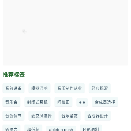
推荐标签
音效设备
模拟混响
音乐制作从业
经典摇滚
音乐会
封闭式耳机
间校正
e e
合成器选择
音色调节
麦克风选择
音乐鉴赏
合成器设计
影响力
超低频
ableton push
环形调制