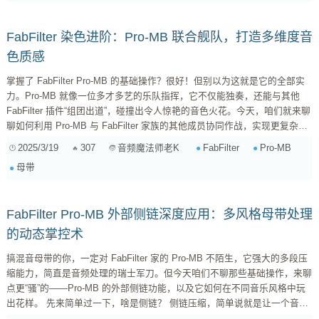
深入挖掘它独特的“动态相位”模式，让你的鼓组在声音的清晰度和冲击力
上...
FabFilter 染色进阶：Pro-MB 联合舰队，打造多维度音
色质感
掌握了 FabFilter Pro-MB 的基础操作？很好！但别以为这就是它的全部实
力。Pro-MB 就像一位多才多艺的乐队指挥，它不仅能独奏，还能与其他
FabFilter 插件“组团出道”，碰撞出令人惊艳的音色火花。今天，咱们就来聊
聊如何利用 Pro-MB 与 FabFilter 家族的其他成员协同作战，实现更复杂、
更具个性的“染色”效果，让你的音乐拥有独一无二的听觉印记。 为什么要
2025/3/19
307
FabFilter
Pro-MB
音频魔法师老K
“组团”？Pro-MB 的局限性 首先，咱们得承认，Pro-MB 虽然强大，但它并
母带
非万能。它擅长的是动态处理和频率均衡，但在音色塑形方面，比如增加谐
波、饱和度、失真等，就显...
FabFilter Pro-MB 外部侧链深度应用：多风格母带处理
的动态掌控术
搞混音母带的你，一定对 FabFilter 家的 Pro-MB 不陌生，它强大的多段压
缩能力，简直是音频处理的瑞士军刀。但今天咱们不聊那些基础操作，来聊
点更“骚”的——Pro-MB 的外部侧链功能，以及它如何在不同音乐风格中玩
出花样。 先来简单过一下，啥是侧链？ 侧链压缩，简单说就是让一个音轨
的音量，受另一个音轨的控制。最常见的用法，就是让底鼓“踹”一下，其他