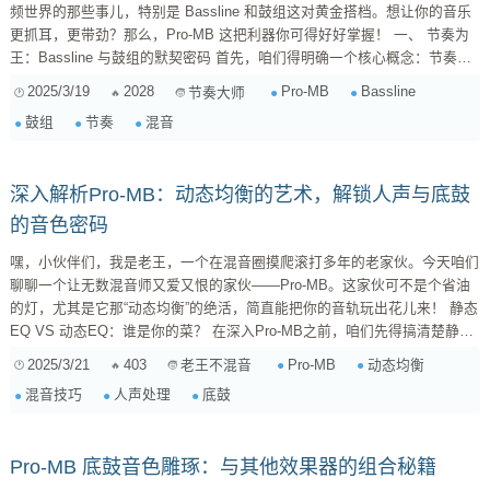
频世界的那些事儿，特别是 Bassline 和鼓组这对黄金搭档。想让你的音乐
更抓耳，更带劲？那么，Pro-MB 这把利器你可得好好掌握！ 一、 节奏为
王：Bassline 与鼓组的默契密码 首先，咱们得明确一个核心概念：节奏是
音乐的骨骼。Bassline 和鼓组，就像是骨骼中的脊柱和四肢，共同撑起了
2025/3/19
2028
Pro-MB
Bassline
节奏大师
音乐的节奏框架。它们之间的关系，不是简单的叠加，而是微妙的互动和配
鼓组
节奏
混音
合。一个有力的鼓点，需要一个稳健的 Bassline 来支撑；而一个流畅的
Bassline，也需要鼓组的节奏变化来点缀。它们相互...
深入解析Pro-MB：动态均衡的艺术，解锁人声与底鼓
的音色密码
嘿，小伙伴们，我是老王，一个在混音圈摸爬滚打多年的老家伙。今天咱们
聊聊一个让无数混音师又爱又恨的家伙——Pro-MB。这家伙可不是个省油
的灯，尤其是它那“动态均衡”的绝活，简直能把你的音轨玩出花儿来！ 静态
EQ VS 动态EQ：谁是你的菜？ 在深入Pro-MB之前，咱们先得搞清楚静态
EQ和动态EQ的区别，这就像是“武林高手”和“特种兵”的区别。 静态EQ（传
2025/3/21
403
Pro-MB
动态均衡
老王不混音
统EQ）： 就像一位武林高手，招式固定，内力深厚。它对整个音频信号进
混音技巧
人声处理
底鼓
行统一的频率增益或衰减。比如，你想削弱人声的“嘶”声，就会在4-8...
Pro-MB 底鼓音色雕琢：与其他效果器的组合秘籍