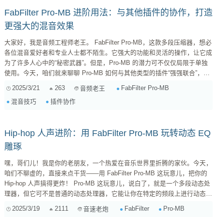
FabFilter Pro-MB 进阶用法：与其他插件的协作，打造
更强大的混音效果
大家好，我是音频工程师老王。 FabFilter Pro-MB，这款多段压缩器，想必
各位混音爱好者和专业人士都不陌生。它强大的功能和灵活的操作，让它成
为了许多人心中的“秘密武器”。但是，Pro-MB 的潜力可不仅仅局限于单独
使用。今天，咱们就来聊聊 Pro-MB 如何与其他类型的插件“强强联合”，让
你的混音更上一层楼。 Pro-MB：不仅仅是多段压缩 在深入探讨协作之前，
2025/3/21
263
FabFilter Pro-MB
音频老王
我们先来简单回顾一下 Pro-MB 的核心功能。它不仅仅是一个多段压缩器，
混音技巧
插件协作
更像是一个“动态均衡器”。 多段处理： ...
Hip-hop 人声进阶：用 FabFilter Pro-MB 玩转动态 EQ
雕琢
嘿，哥们儿！我是你的老朋友，一个热爱在音乐世界里折腾的家伙。今天，
咱们不聊虚的，直接来点干货——用 FabFilter Pro-MB 这玩意儿，把你的
Hip-hop 人声搞得更炸！ Pro-MB 这玩意儿，说白了，就是一个多段动态处
理器，但它可不是普通的动态处理器，它能让你在特定的频段上进行动态处
理，就像一个精密的雕刻刀，能让你更精准地塑造声音。而咱们今天的主
2025/3/19
2111
FabFilter
Pro-MB
音速老炮
题，就是怎么用它来给 Hip-hop 人声做“美容”。 为什么选择 Pro-MB？ 市面