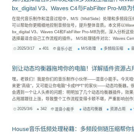
bx_digital V3、Waves C4与FabFilter Pro-MB
在现代音乐制作和混音过程中，M/S（Mid/Side）处理和多频
可以帮助你更精细地控制音频信号，提升整体音质。本文将以Waves Cen
bx_digital V3、Waves C4和FabFilter Pro-MB为例
选择最适合自己工作流程的插件。 M/S处理插件对比：Waves Center vs. Brainworx bx_digital V3
Waves Center Waves Center是一款专门用于M/S处理的插件，
2025/3/17
401
M/S处理
多频段压缩
音乐小匠
别让动态均衡器拖垮你的电脑！详解插件资源占
嘿，老铁们！我是你们的音乐制作小伙伴——混音小能手。今天咱
来更“高级”，又可能让你电脑“卡成PPT”的家伙——动态均衡器
会遇到一个让人头疼的问题：明明加了几个动态均衡器插件，效果
占用蹭蹭往上涨，导致整个工作流程变得卡顿不堪，严重影响创作
聊聊动态均衡器插件的资源占用问题，以及如何优化，让你的工作流程更加流畅
2025/3/6
342
动态均衡器
资源占用
混音小能手
器是啥？为啥这么吃资源？ 首先，咱们得搞清楚什么是动态均衡器。简单来说，它就像一个“智能”
的EQ。普通的均衡器是静态的，你...
House音乐低频处理秘籍：多频段侧链压缩帮你搞