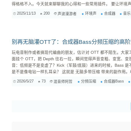
得格格不入。今天就来聊聊我的心得和一些常用插件。 要让环境声真正“活”起来，与你的合成器对
话，关键在于对其进行 精细化处理和动态互动设计 。 核心理念：把环境声当成一个“乐器”来对待
2025/11/13
200
环境声
合成器
音乐
声波漫游者
不要把它当成一个不可动的背景，...
别再无脑灌OTT了：合成器Bass分频压缩的高
玩电音制作或者搞现代编曲的朋友，估计对 OTT 都不陌生。大家习惯了在
面挂个 OTT，把 Depth 往右一拉，瞬间觉得声音变粗、变宽、变现代了。 但冷静下
音：低频是不是变虚了？Kick（军鼓/底鼓）进来的时候，Bass
是不是像电钻一样扎耳朵？ 这就是 无脑多带压缩 带来的副作用。单带压缩会牵一发而动全身，而
分频压缩（Multiband Compression）如果用得不对，就会变成
2026/5/27
73
分频压缩
合成器Bass
混音师阿哲
天我们聊点干货，不讲基础...