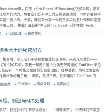
 House里，底鼓（Kick Drum）和Bassline的低频处理，简直
现功力的地方。想要它们既有冲击力又充满律动感，同时还要保持
实是个技术活。今天，我就来分享一些我用多段动态处理和瞬态整
sline的“弹性” Tech
和 groove。底鼓必须干净利落，像一记重拳；Bassline则要充满
低频处理
瞬态整形
K
摆。但如果处理不好，低频就会互相...
验室：炼金术士的秘密配方
，集合啦！今天咱们不搞那些枯燥的说明书，来点儿刺激的——
准备好你们的耳朵，跟我一起走进这个充满无限可能的“FabFilter 染色
正传。你知道吗？FabFilter 的插
单独使用就已经很厉害了，但把它们组合起来，嘿嘿，那“化学反
FabFilter
音频处理
混音技巧
频怪蜀黍
应”简直让人欲罢不能！ 初级炼金术：基础染色配方 ...
段、侧链与M/S处理
是你们的“音频发烧友”——“调音怪杰”。 今天咱们不聊那