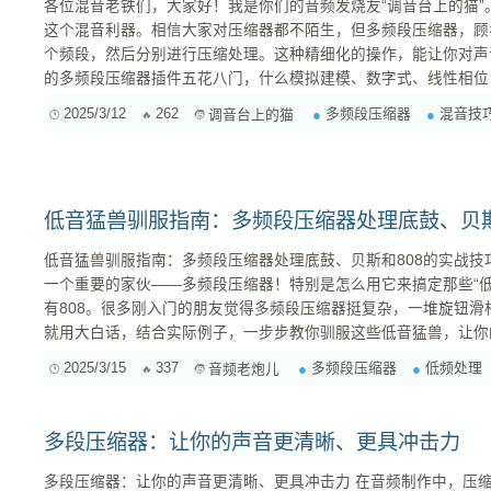
各位混音老铁们，大家好！我是你们的音频发烧友“调音台上的猫
这个混音利器。相信大家对压缩器都不陌生，但多频段压缩器，顾
个频段，然后分别进行压缩处理。这种精细化的操作，能让你对声音的掌
的多频段压缩器插件五花八门，什么模拟建模、数字式、线性相位
今天我就来给大家捋一捋，不同类型的多频段压缩器都有啥特点，
2025/3/12
262
多频段压缩器
混音技
调音台上的猫
一些实用的参数设置建议。咱们的目标是：知其然，更知其所以然
一、 为什么需要多频段压缩器？ ...
低音猛兽驯服指南：多频段压缩器处理底鼓、贝斯
低音猛兽驯服指南：多频段压缩器处理底鼓、贝斯和808的实战技巧 兄弟们，今天咱们聊聊混
一个重要的家伙——多频段压缩器！特别是怎么用它来搞定那些“
有808。很多刚入门的朋友觉得多频段压缩器挺复杂，一堆旋钮
就用大白话，结合实际例子，一步步教你驯服这些低音猛兽，让你的低频又
多频段压缩器？它和普通压缩器有啥区别？ 咱们先来搞清楚概念。普通压缩器，大家都知道，就是
2025/3/15
337
多频段压缩器
低频处理
音频老炮儿
把声音信号里超过阈值的部分给压下去，让整个音量更平稳。但它
高频低频，只...
多段压缩器：让你的声音更清晰、更具冲击力
多段压缩器：让你的声音更清晰、更具冲击力 在音频制作中，压缩器是必不可少的工具之一，它可