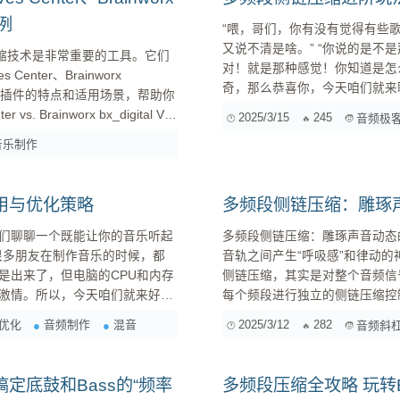
为例
“喂，哥们，你有没有觉得有些歌
又说不清是啥。” “你说的是不是那种…有点像呼吸一样的效果？感觉整个音乐都活起来了？” “对对
段压缩技术是非常重要的工具。它们
对！就是那种感觉！你知道是怎么做出来的吗？” 如果你也对
ter、Brainworx
奇，那么恭喜你，今天咱们就来
，深入分析这些插件的特点和适用场景，帮助你
揭开混音魔法师的秘密武器！ 什么是侧链压缩？ 在深入了解多频段侧链压缩之前，我们先来简单
2025/3/15
245
音频极
回顾一
它能够有...
音乐制作
用与优化策略
多频段侧链压缩：雕琢
们聊聊一个既能让你的音乐听起
多频段侧链压缩：雕琢声音动态的进阶技法 “侧链压缩”，相信你已经不
。很多朋友在制作音乐的时候，都
音轨之间产生“呼吸感”和律动
是出来了，但电脑的CPU和内存
侧链压缩，其实是对整个音频信号进行处理的？ 如果我们能够把
激情。所以，今天咱们就来好好
每个频段进行独立的侧链压缩控制，那会怎么样？ 没错，这就
。 一、 动态均衡
压缩 。 什么是多频段侧链压缩？ 简单来说，多频段侧链压缩就是将侧链压缩技术与多频段处理相
优化
音频制作
混音
2025/3/12
282
音频斜
结合。它允许你将音频信号分割成
定底鼓和Bass的“频率
多频段压缩全攻略 玩转