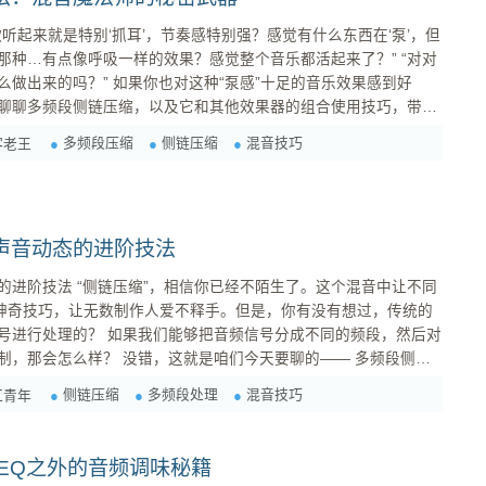
听起来就是特别‘抓耳’，节奏感特别强？感觉有什么东西在‘泵’，但
这种“泵感”十足的音乐效果感到好
聊聊多频段侧链压缩，以及它和其他效果器的组合使用技巧，带你
多频段压缩
侧链压缩
混音技巧
客老王
下什么是侧链压缩。 想象一下，在一个乐队里，主唱的...
声音动态的进阶技法
陌生了。这个混音中让不同
的神奇技巧，让无数制作人爱不释手。但是，你有没有想过，传统的
音频信号分成不同的频段，然后对
是咱们今天要聊的—— 多频段侧链
侧链压缩
多频段处理
混音技巧
杠青年
多个频段（例...
EQ之外的音频调味秘籍