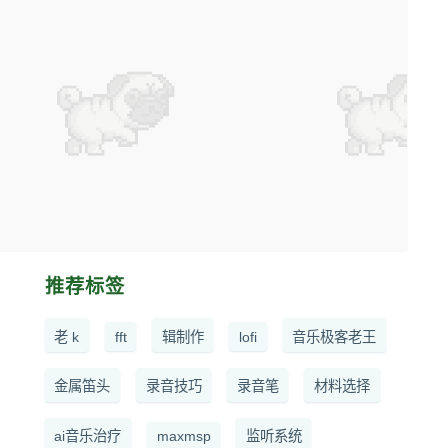
推荐标签
老 k
fft
辑制作
lofi
音乐极客老王
金属笛头
录音技巧
录音笔
材料选择
ai音乐治疗
maxmsp
监听系统