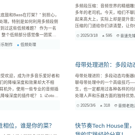
多频段压缩：音频世界的精细雕刻师 嗨，大家好！我是你们的老朋友，一个在音频世
多年的老司机。今天，咱们不聊
ass在打架？” 别担心，
起来高大上，实际上却是提升音
频处理。特别是如何利用多频段侧
压缩的门道给你们讲清楚，让你们也能
段压缩？ 想象一下，你正在雕刻一件艺术品。如果只用一把大锤，那肯定会把细节都砸没了。而多
2025/3/18
595
音速先
e音乐制作
低频处理
母带处理进阶：多段动
母带处理进阶：多段动态均衡器的人声与乐器精雕细琢 
们的降噪深度和效果却大不相
聊母带处理中的一个高级技巧—
耳机外，使用一些专业的音频插
生，也一定都用过各种各样的均
处理人声和乐器方面的独特优势。 什么是多段动态均衡器？ 先给可能还不太熟悉的朋友
释一下。顾名思义，多段动态均衡器（M
2025/3/6
318
音频老炮
性相位，谁是你的菜？
快节奏Tech House
我的实践经验分享！