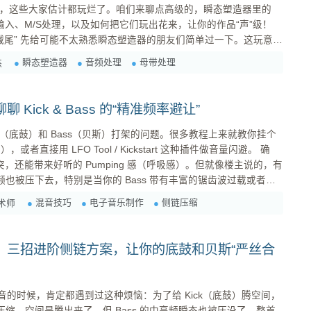
stain，这些大家估计都玩烂了。咱们来聊点高级的，瞬态塑造器里的
输入、M/S处理，以及如何把它们玩出花来，让你的作品“声”级！
一下。这玩意
瞬态的。瞬态，你可以理解为一个音符“头”和“尾”的部分，比如
瞬态塑造器
音频处理
母带处理
杰
爆破音等等。通过调整瞬态，我们可以让声音更具冲击力，或者...
Kick & Bass 的“精准频率避让”
ck（底鼓）和 Bass（贝斯）打架的问题。很多教程上来就教你挂个
in），或者直接用 LFO Tool / Kickstart 这种插件做音量闪避。 确
，还能带来好听的 Pumping 感（呼吸感）。但就像楼主说的，有
高频也被压下去，特别是当你的 Bass 带有丰富的锯齿波过载或者金
 今天咱们就深入聊聊楼主提到的 多段压限
混音技巧
电子音乐制作
侧链压缩
术师
：三招进阶侧链方案，让你的底鼓和贝斯“严丝合
op 混音的时候，肯定都遇到过这种烦恼：为了给 Kick（底鼓）腾空间，
链压缩。空间是腾出来了，但 Bass 的中高频瞬态也被压没了，整首