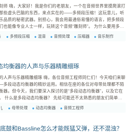
界里摸爬滚打
那些虚头巴脑的东西，来点实在的——多频段压缩！这玩意儿，听
乐品质的秘密武器。别担心，我会用最通俗易懂的语言，把多频段
像专业人士一样，玩转这个音频“雕刻师”。 为什么要用多频
多频段压缩
混音
音频处理
压缩器
音乐制作
锋
频段压缩，就像一套精密的雕刻工具，可以让你对音频的每一个频段进行精准的控制。它可以： ...
态均衡器的人声与乐器精雕细琢
嗨，各位音频工程师同仁们！今天咱们来聊
—多段动态均衡器的精妙运用。相信在座的各位对母带处理都不陌
衡器。但今天，我们要深入探讨的是“多段动态均衡器”，以及它在
们简单解
ultiband Dynamic EQ）结合了“多段均衡器”和“动态处理
母带处理
动态均衡器
音频工程师
儿
器”的特性。它允许你将音频频谱分成多个频段，并对每个频段进行独立的动态处理。 ...
里，底鼓和Bassline怎么才能既猛又弹，还不混浊？