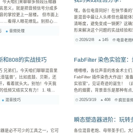
”。今天咱们来聊聊多频段压缩器
名思义，就是把音频信号分成多
嘿，各位电音同好！在快节奏的Tech
控更上一层楼。 但市面上
是混音中最让人头疼但也最能体
……看得人眼花缭乱。别担心，
清晰度，避免变成一锅粥？这确
分别适合处理啥样的音乐，以及
形来解决这个问题的实战经验和常用工具。 挑战：底鼓的“冲击感” vs. Bas
巧
音频处理
，让你的混音技术更上一层楼！
House的精髓在于推动舞池的能量
2026/2/8
145
电音老炮
活力，富有弹性，才能带动身体摇
和808的实战技巧
FabFilter 染色实
音里
喂喂喂，各位声音的炼金术士们
低音猛兽”，比如底鼓、贝斯，还
FabFilter 插件染色大作战！
滑杆，看着就头大。别怕！今天我
实验室”，见证奇迹的诞生！ （此处应有一个神秘又酷炫的实验室动图，各种试管、烧杯里冒着彩
结实又有力！ 1. 啥是
色的烟雾，背景音乐是那种有点儿神经质的电子乐） 咳咳，言归
件就像是一套神奇的化学试剂，
混音技巧
2025/3/19
408
疯狂音
有个问题，就是“一刀切”，不管
瞬态塑造器进阶：玩转多
各位混音老炮、母带圣手们，大家好！我