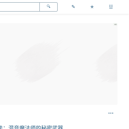
✎
✭
☳
法：混音魔法师的秘密武器