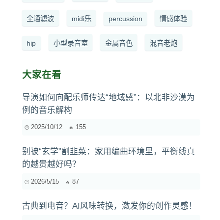
全通滤波
midi乐
percussion
情感体验
hip
小型录音室
金属音色
混音老炮
大家在看
导演如何向配乐师传达“地域感”：以北非沙漠为
例的音乐解构
2025/10/12
155
别被“玄学”割韭菜：家用编曲环境里，平衡线真
的越贵越好吗？
2026/5/15
87
古典到电音？AI风味转换，激发你的创作灵感！