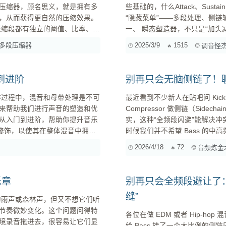
压缩器，顾名思义，就是拥有多
些基础的，什么Attack、Su
，从而获得更自然的压缩效果。
“隐藏菜单”——多段处理、侧链
一、 瞬态塑造器，不只是“加头减尾” 先给可能不太熟悉瞬态塑造器的朋友们简单过
就会开始工作，将信号进行压
儿，顾名思义，就是用来调整声音
多段压缩器
2025/3/9
1515
调音怪
理，比如可以针对低频信号进行
鼓的敲击、吉他的拨弦、人声的
到进阶
别再只会无脑侧链了！聊聊 
最近看到不少新人在贴吧问 Ki
来帮助我们进行声音的塑造和优
Compressor 做侧链（Sidecha
从入门到进阶，帮助你提升音乐
实，这种“全频段闪避”能解决冲突
时候我们并不希望 Bass 的中
属质感时，全频段闪避会让音乐的“能量连续性”打折扣。
2026/4/18
72
音频炼金
侧链（Multi-band Side...
乐章
别再只会全频段避让了
缝”
节奏微妙变化。这个问题问得特
各位在做 EDM 或者 Hip-h
境录音拖进去，很容易让它们显
给 Bass 挂了一个大比例的侧