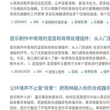
以用来控制声音的动态范围，让声音更清晰、更具冲击力。而多段
个压缩段的压缩器，它可以根据不同的音频信号进行更精细的控制
多段压缩器的工作原理 多段压缩器通常由多个压缩段组成，每个压缩段都有独立的阈值、比率、攻
击时间、释放时间等参数。当音频信号的音量超过阈值时，压缩器
2024/9/3
408
音频处理
压缩器
音频制作爱好者
缩。不同压缩段的设置可以针对不同的音频信号进行不同的压缩处
更强的压缩，而针对高频信...
音乐制作中常用的混音和母带处理插件：从入门
音乐制作中常用的混音和母带处理插件：从入门到进阶 在音乐制作过程中，混音和母带处理是不可
或缺的环节。为了达到最佳的音质效果，我们通常会借助各种插件
化。今天，就让我们来深入了解一些常用的混音和母带处理插件，
制作水平。 1. 混音插件 混音插件主要用于对单个音轨进行调整和修饰，以使其在整体混音中拥有
最佳的音色和定位。常见的混音插件包括： 均衡器 (EQ) ：用于调整音轨的频率响应，提升或降低
2024/10/26
344
混音
母带处理
插件
音频工程师
特定频率，使音轨更清晰或更浑厚。 ...
让环境声不止是“背景”：把雨林融入你的合成器
各位制作人好！ 最近看到有朋友问，如何在氛围音乐中加入真实的雨声或森林声，但又不想它们听
起来像背景噪音，而是能和合成器音色和谐共存，甚至随着音乐的
别好，因为它触及了环境声效在音乐中深度融合的核心。单纯把环