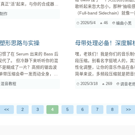
歌听起来忽大忽小，那种“抽吸感”如果
（Full-band Sidechai
制作
天给老铁们分享三个进阶方案，核
2026/5/4
46
编曲小黑
一：多带侧链压缩（Multi-...
阶塑形思路与实操
母带处理必备！深度解
 Serum 出来的 Bass 后
嘿，老铁们！我是你们的音乐制
来听听你的混
段压缩。别看名字挺唬人的，其
 是不是糊成了一片？高频的锯齿波
性化调整，让你的音乐作品在各种播放设备
简单来说，多频段压缩就是把音
毁掉音色动态与相位的“元凶”。 今
这就好比把一个乐队拆分成鼓、
混音教程
2025/3/18
269
调音老
衡、更和
<<
2
3
4
5
6
7
8
>>