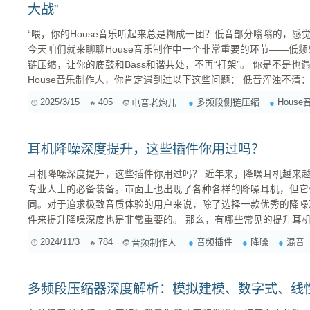
大战”
“喂，你的House音乐听起来总是糊成一团？低音部分嗡嗡的，感觉底鼓和B
今天咱们就来聊聊House音乐制作中一个非常重要的环节——低
链压缩，让你的底鼓和Bass和谐共处，不再“打架”。 你是不是也遇到过这些低频难题？ 作为一名
House音乐制作人，你肯定遇到过以下这些问题： 低音浑浊不清： 整个低频部分感觉像一团浆
糊，没有清晰度和力度。 底鼓和Bass“打架”： 底鼓的冲击力和...
2025/3/15
405
多频段侧链压缩
Hous
电音老炮儿
耳机降噪深度提升，这些插件你用过吗？
耳机降噪深度提升，这些插件你用过吗？ 近年来，降噪耳机越来越受欢迎，成为许多音乐爱好者和
专业人士的必备装备。市面上也出现了各种各样的降噪耳机，但它
同。对于追求极致音质体验的用户来说，除了选择一款优秀的降噪
件来提升降噪深度也是非常重要的。 那么，有哪些常见的提升耳机降噪深度的插件呢？ 1. iZotope
RX 9 iZotope RX 9是一款功能强大的音频修复软件，它拥有多种降噪模块，可以有效地去除音频
2024/11/3
784
音频插件
降噪
混音
音频制作人
中的噪音、嗡嗡声、风噪等干扰，提升音频的清晰度和音质。 ...
多频段压缩器深度解析：模拟建模、数字式、线