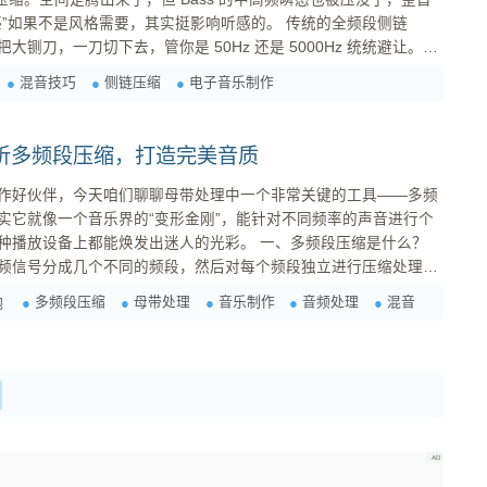
不是风格需要，其实挺影响听感的。 传统的全频段侧链
n）就像一把大铡刀，一刀切下去，管你是 50Hz 还是 5000Hz 统统避让。今
心思路只有一个： 精准打击，只干掉“打架”的那部分频率。 方案
混音技巧
侧链压缩
电子音乐制作
析多频段压缩，打造完美音质
作好伙伴，今天咱们聊聊母带处理中一个非常关键的工具——多频
实它就像一个音乐界的“变形金刚”，能针对不同频率的声音进行个
上都能焕发出迷人的光彩。 一、多频段压缩是什么？
频信号分成几个不同的频段，然后对每个频段独立进行压缩处理。
贝斯、吉他和人声，然后分别调整它们的音量，让整体听起来更平
多频段压缩
母带处理
音乐制作
音频处理
混音
炮
谐。 频段划分： 常见的频段划分包括低频、中低频、中频、中高...