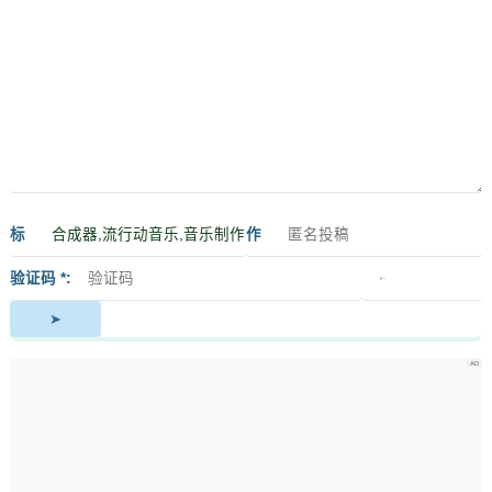
标
作
签
者
验证码 *