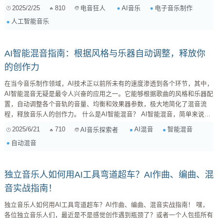
式。 一、AI在电子音乐创作中的应用：旋律、和弦与节奏的无限可能 1. 旋
2025/2/25
810
AI音乐
电子音乐制作
电音狂人
律生成：告别灵感枯竭 传统的电子音乐创作往往依赖于音乐人的灵感和经
人工智能音乐
验积累。然而，灵感并非源源不断，当创作遇到瓶颈时，AI可以成为强大的
辅助工具。AI旋律生成器通过学习大量的音乐数据，可以快速生成各种风
格...
AI智能混音指南：根据风格与乐器自动调整，释放你
的创作力
在当今音乐制作领域，AI技术正以前所未有的速度渗透到各个环节，其中，
AI智能混音无疑是最令人兴奋的应用之一。它能够根据歌曲的风格和乐器配
置，自动调整各个音轨的音量、均衡和效果器参数，极大地简化了混音流
程，释放音乐人的创作力。 什么是AI智能混音？ AI智能混音，简单来说，
就是利用人工智能算法，模拟专业混音师的工作流程，自动完成混音任务。
2025/6/21
710
AI混音
智能混音
AI音乐探索者
它通过分析歌曲的音频数据，识别歌曲的风格、乐器配置、人声特点等信
自动混音
息，然后根据预设的规则和模型，自动调整各个音轨的音量、均衡、压缩、
混响等参数，最终生成一个平衡、清晰、富有表现力的混音作品。 与传统
混音方式相比，...
独立音乐人如何用AI工具弯道超车？AI作曲、编曲、混
音实战指南！
独立音乐人如何用AI工具弯道超车？AI作曲、编曲、混音实战指南！ 嘿，
各位独立音乐人们，最近是不是感觉创作遇到瓶颈了？或者一个人包揽所有