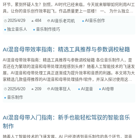
环节，累到怀疑人生？别慌，AI时代已经来临，今天就来聊聊如何利用AI工
具，让你的音乐创作效率起飞，作品质量更上一层楼！ 一、 为什么独立音
乐人需要关注AI？ 时间就是金钱： 独立音乐人往往身兼数职，创作、编
2025/4/29
484
AI音乐创作
AI音乐老司机
曲、混音、推广…时间被无限切割。AI工具可以帮你快速完成一些重复性工
独立音乐人
音乐制作技巧
作，把更多精力放在核心创作上。 ...
AI混音母带效率指南：精选工具推荐与参数调校秘籍
AI混音母带效率指南：精选工具推荐与参数调校秘籍 各位音乐制作人，是
否还在为繁琐的混音和母带处理流程感到头疼？随着人工智能技术的飞速发
展，AI混音和母带处理工具正逐渐成为提升效率和音质的利器。本文将为大
家精选几款值得推荐的AI混音和母带处理插件/软件，并深入探讨使用这些
工具时需要注意的关键参数设置和技术细节，助你轻松打造专业级的音乐作
2025/6/20
209
AI混音
AI母带
AI效率狂人
品。 AI混音工具推荐 iZotope Ozone/Neutron (搭配Tonal Balance Control)
音乐制作
： ...
AI混音母带入门指南：新手也能轻松驾驭的智能音乐
制作
随着人工智能技术的飞速发展，AI 已经渗透到音乐制作的各个环节，混音