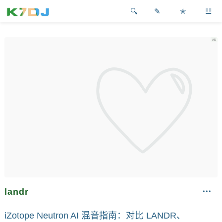
✎
✭
☳
landr
iZotope Neutron AI 混音指南：对比 LANDR、