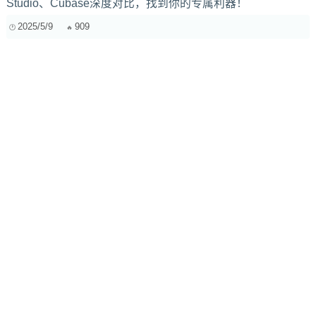
Studio、Cubase深度对比，找到你的专属利器！
2025/5/9
909
skrillex 2021新作品 《Too Bizarre》
2021/6/8
338
掌握Unity实时音频自定义DSP：用C#的OnAudioFilterRead
和AudioMixer玩转声音魔法
2025/8/12
303