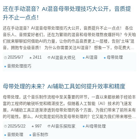
还在手动混音？AI混音母带处理技巧大公开，音质提
升不止一点点！
还在手动混音？AI混音母带处理技巧大公开，音质提升不止一点点！ 各位
音乐人、音频爱好者们，还在为繁琐的混音和母带处理熬夜爆肝吗？今天咱
们就来聊聊如何借助AI的力量，让你的作品音质更上一层楼，告别“土味”混
音，拥抱专业级音质！ 为什么你需要关注AI混音？ 想象一下，你花费大量
心血创作了一首歌曲，编曲、录音都力求完美，但最后却倒在了混音和母带
2025/6/7
2411
AI混音
母带处理
AI混音大师兄
处理上，这绝对是让人崩溃的事情！传统的混音和母带处理需要耗费大量的
音频处理技巧
时间和精力，而且对技术要求极高，需要多年的经验积累才能掌握。对于独
立音乐人或者小型工作室来说，这无疑是一个巨大的挑战。 **...
母带处理的未来？AI辅助工具如何提升效率和精度
母带处理，这个音乐制作流程中至关重要的环节，一直以来都依赖于经验丰
富的工程师的敏锐听觉和精湛技艺。但随着人工智能（AI）技术的飞速发
展，AI辅助工具正逐渐渗透到母带处理的各个方面，为我们带来了前所未有
的可能性。那么，AI究竟是如何改变母带处理的？它又能为我们带来哪些实
际的帮助？ 一、AI在母带处理中的应用场景 AI在母带处理中的应用远不止
2025/5/22
997
AI母带处理
AI音乐探险家
于简单的自动化。它能够执行各种复杂的任务，从音频分析到参数调整，甚
音频处理
音乐制作
至可以模拟不同风格的母带处理效果。 音频分析与诊断 ...