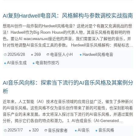
AI复刻Hardwell电音风：风格解构与参数调校实战指南
想用AI创作一段炸裂的Hardwell风格电音？这绝对是个有趣又充满挑战的想
法！Hardwell作为Big Room House的代表人物，其音乐风格有着鲜明的特
色。要让AI максимально接近他的声音，我们需要深入了解他的音乐，并
针对性地调整AI音乐生成工具的参数。 Hardwell音乐风格解构：揭秘标志性
元素 在开始AI创作之前，让我们先来拆解一下Hardwell的音乐，看看他有哪
2025/6/28
269
Hardwell风格电音
电音狂人小H
些标志性的元素： 强劲的Bassline： 这是Big Room House的灵魂！
AI音乐生成
电音制作技巧
Hardwell...
AI音乐风向标：探索当下流行的AI音乐风格及其案例分
析
近年来，人工智能（AI）技术在音乐领域的应用日益广泛，催生了多种新兴
的AI音乐风格。这些风格不仅为音乐创作带来了新的可能性，也深刻影响着
音乐产业的未来发展。本文将深入探讨当下流行的AI音乐风格，并通过案例
分析，揭示它们各自的特点和潜力。 1. AI合成音乐（AI-Generated
Music） 定义： AI合成音乐是指完全由人工智能算法生成的音乐作品。这
2025/7/7
320
AI音乐
音乐风格
音乐探索者
类音乐通常由AI模型学习大量的音乐数据，然后根据预设的规则或目标，自