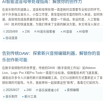
AI智能混音母带处理指南：解放你的创作力
在音乐制作的道路上，混音和母带处理一直是耗时且需要专业知识的环节。
对于许多独立音乐人、小型工作室，甚至是经验丰富的制作人来说，如何快
速、高效地完成高质量的混音母带，都是一个挑战。幸运的是，人工智能
（AI）技术的快速发展，为我们带来了全新的解决方案。本文将深入探讨如
何利用AI进行歌曲的自动混音和母带处理，帮助你解放创作力，专注于音乐
2025/8/8
236
AI混音
AI母带
AI音乐探索者
本身。 1. AI混音：让你的音轨焕发活力 传统的混音流程复杂而繁琐，需要
自动混音
调整每个音轨的音量、均衡、动态、空间感等参数，以达到整体的平衡和和
谐。而AI混音工具，则可以通过智能算法，自动分析音轨的特性，并进行相
应的调整，从而大大简化...
告别传统DAW：探索新兴音频编辑利器，解锁你的音
乐创作新可能
在数字音频制作的世界里，传统的DAW（数字音频工作站）如Ableton
Live、Logic Pro X和Pro Tools一直是行业标准。但随着技术的飞速发展，
涌现出许多令人兴奋的新兴音频编辑工具，它们以创新的方式重新定义了音
频处理的可能性。今天，我就带你一起探索这些“新秀”，看看它们如何为你
的音乐创作带来新的灵感和效率。 1. 基于AI的音频编辑：告别繁琐的手动
2025/8/27
240
音频编辑
音乐探索者小E
操作 iZotope RX 9: 虽然iZotope RX系列并非全新工具，但其强大的AI驱动
音乐制作
新兴工具
修复功能使其成为音...