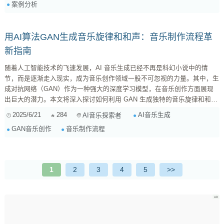
案例分析
动创作出新的音乐。 技术特点： ...
用AI算法GAN生成音乐旋律和和声：音乐制作流程革
新指南
随着人工智能技术的飞速发展，AI 音乐生成已经不再是科幻小说中的情
节，而是逐渐走入现实，成为音乐创作领域一股不可忽视的力量。其中，生
成对抗网络（GAN）作为一种强大的深度学习模型，在音乐创作方面展现
出巨大的潜力。本文将深入探讨如何利用 GAN 生成独特的音乐旋律和和
声，并将其融入到你的音乐制作流程中，为你的创作注入新的活力。 1. AI
2025/6/21
284
AI音乐生成
AI音乐探索者
音乐生成基础：从理论到实践 在深入 GAN 之前，我们先来了解一下 AI 音
GAN音乐创作
音乐制作流程
乐生成的基本概念。AI 音乐生成是指利用人工智能算法，让计算机自动创
作音乐的过程。这些算法可以学习现有的音乐数据，并从中提取出音乐的规
律和模式，然...
1
2
3
4
5
>>