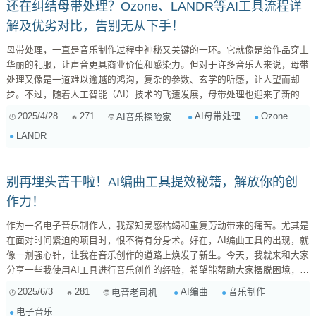
还在纠结母带处理？Ozone、LANDR等AI工具流程详
解及优劣对比，告别无从下手！
母带处理，一直是音乐制作过程中神秘又关键的一环。它就像是给作品穿上
华丽的礼服，让声音更具商业价值和感染力。但对于许多音乐人来说，母带
处理又像是一道难以逾越的鸿沟，复杂的参数、玄学的听感，让人望而却
步。不过，随着人工智能（AI）技术的飞速发展，母带处理也迎来了新的变
革。今天，我就来和大家聊聊如何利用AI工具进行母带处理，并对比一下AI
2025/4/28
271
AI母带处理
Ozone
AI音乐探险家
母带处理和传统母带处理的优缺点，希望能帮助你更好地驾驭你的作品！
LANDR
一、AI母带处理：化繁为简的新选择 AI母带处理工具，顾名思义，就是利
用人工智能技术来自动完成母带处理的流程。它们通常内置了大量的音...
别再埋头苦干啦！AI编曲工具提效秘籍，解放你的创
作力！
作为一名电子音乐制作人，我深知灵感枯竭和重复劳动带来的痛苦。尤其是
在面对时间紧迫的项目时，恨不得有分身术。好在，AI编曲工具的出现，就
像一剂强心针，让我在音乐创作的道路上焕发了新生。今天，我就来和大家
分享一些我使用AI工具进行音乐创作的经验，希望能帮助大家摆脱困境，激
发更多灵感！ 一、AI编曲工具：不仅仅是“偷懒”神器 很多人对AI编曲工具
2025/6/3
281
AI编曲
音乐制作
电音老司机
的第一印象是“偷懒”，觉得它会扼杀创作的独特性。但其实，这是一种误
电子音乐
解。AI编曲工具更应该被视为一种辅助创作的伙伴，它可以帮助我们快速生