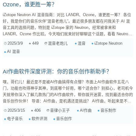
Ozone，谁更胜一筹？
iZotope Neutron AI 混音指南：对比 LANDR、Ozone，谁更胜一筹？ 各位
好，我是你们的音乐伙伴“混音老炮儿”。最近很多朋友都在问我关于 AI 混
音工具的选择问题，特别是 iZotope 家的 Neutron，经常被拿来和
LANDR、Ozone 作比较。今天咱们就来好好聊聊这个话题，看看 Neutron
的 AI 功能到底怎么样，对比其他同类产品有什么优势，以及你在选择的时
2025/3/9
449
混音
iZotope Neutron
混音老炮儿
候应该注意些什么。 先说说，什么是 AI 混音？ 在聊具体产品之前，咱们
AI 混音
先得搞清楚什么是 AI 混音。简单来说，AI 混音就是利用人工智能技术，...
AI作曲软件深度评测：你的音乐创作新助手？
嘿，哥们儿！最近是不是被AI作曲搞得有点懵？市面上AI作曲软件五花八
门，功能也吹得神乎其神，到底哪个好用，哪个适合你？别担心，老司机今
天就带你深入了解几款热门的AI作曲软件，帮你拨开迷雾，找到最适合你的
音乐创作伙伴！ 导语：AI作曲，是机遇还是挑战？ AI作曲，听起来是不是
有点科幻？的确，这项技术的发展速度超乎想象，它正在改变音乐创作的模
2025/3/15
406
AI作曲
音乐制作
音律小王子
式。对于我们音乐人来说，AI作曲既是机遇，也是挑战。一方面，AI可以成
电子音乐
软件评测
音乐创作
为我们创作的灵感源泉，甚至帮你完成繁琐的编曲工作，让你把更多精力放
在音乐的创意和表达上。另一方面，我们也要保持警惕，AI毕竟是工具，它
不能替代我们对音乐...