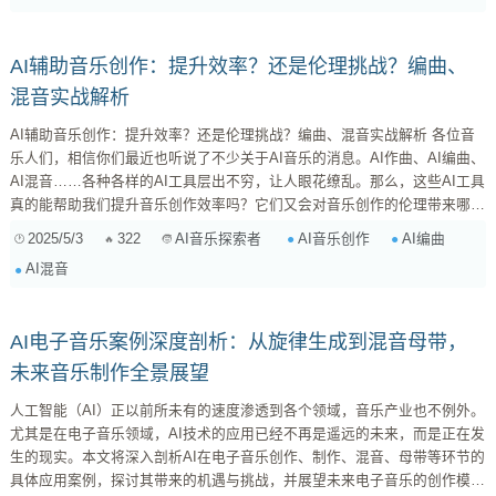
成各种音乐元素，例如旋律、和弦、节奏等，从而节省大量的时...
AI辅助音乐创作：提升效率？还是伦理挑战？编曲、
混音实战解析
AI辅助音乐创作：提升效率？还是伦理挑战？编曲、混音实战解析 各位音
乐人们，相信你们最近也听说了不少关于AI音乐的消息。AI作曲、AI编曲、
AI混音……各种各样的AI工具层出不穷，让人眼花缭乱。那么，这些AI工具
真的能帮助我们提升音乐创作效率吗？它们又会对音乐创作的伦理带来哪些
挑战呢？今天，我就来和大家聊聊这个话题，结合我在编曲和混音上的经
2025/5/3
322
AI音乐创作
AI编曲
AI音乐探索者
验，分享一些我的看法。 一、AI在音乐创作中的应用场景 AI在音乐创作中
AI混音
的应用，目前主要集中在以下几个方面： 作曲与编曲 ：AI可以根据用户设
定...
AI电子音乐案例深度剖析：从旋律生成到混音母带，
未来音乐制作全景展望
人工智能（AI）正以前所未有的速度渗透到各个领域，音乐产业也不例外。
尤其是在电子音乐领域，AI技术的应用已经不再是遥远的未来，而是正在发
生的现实。本文将深入剖析AI在电子音乐创作、制作、混音、母带等环节的
具体应用案例，探讨其带来的机遇与挑战，并展望未来电子音乐的创作模