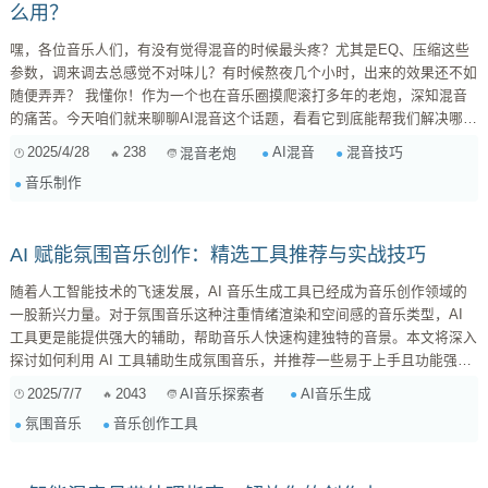
么用？
嘿，各位音乐人们，有没有觉得混音的时候最头疼？尤其是EQ、压缩这些
参数，调来调去总感觉不对味儿？有时候熬夜几个小时，出来的效果还不如
随便弄弄？ 我懂你！作为一个也在音乐圈摸爬滚打多年的老炮，深知混音
的痛苦。今天咱们就来聊聊AI混音这个话题，看看它到底能帮我们解决哪些
问题，又该怎么正确地使用它。 一、AI混音真有那么神？它能做什么？ 先
2025/4/28
238
AI混音
混音技巧
混音老炮
别急着否定，也别盲目吹捧。AI混音确实不是万能的，但它在某些方面，绝
音乐制作
对能给你带来惊喜！ 自动EQ调整：告别“玄学”调音 ...
AI 赋能氛围音乐创作：精选工具推荐与实战技巧
随着人工智能技术的飞速发展，AI 音乐生成工具已经成为音乐创作领域的
一股新兴力量。对于氛围音乐这种注重情绪渲染和空间感的音乐类型，AI
工具更是能提供强大的辅助，帮助音乐人快速构建独特的音景。本文将深入
探讨如何利用 AI 工具辅助生成氛围音乐，并推荐一些易于上手且功能强大
的插件或软件，同时分享一些实战技巧，助你轻松创作出引人入胜的氛围音
2025/7/7
2043
AI音乐生成
AI音乐探索者
乐。 为什么选择 AI 辅助氛围音乐创作？ 快速原型设计： AI 工具能够根据
氛围音乐
音乐创作工具
简单的指令或参数，快速生成多种音乐片段，帮助音乐人快速构建音乐原
型，探索不同的创作方向。 ...