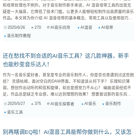
和母带处理也不例外。对于音乐制作新手来说，AI 混音母带工具的出现无
疑是一大福音，它降低了技术门槛，让更多人能够轻松制作出高质量的音乐
作品。本文将为你介绍 AI 混音母带的基本概念、常用工具以及使用技巧，
帮助你快速入门。 什么是 AI 混音和母带？ 在传统音乐制作流程中，混音
2025/6/26
270
AI混音
AI母带
AI音乐向导
和母带是两个至关重要的环节。混音是将多轨录音素材进行平衡、调整、润
音乐制作教程
色的过程，使各种乐器和人声和谐地融合在一起。母带处理则是在混音的基
础上，对整体音量、动态、音色进行优化，使其更适合在各种播放设备上播
放。 ...
还在愁找不到合适的AI音乐工具？这几款神器，新手
也能秒变音乐达人！
作为一名音乐爱好者，甚至是专业的音乐制作人，你是否也曾遇到过这些困
扰？ 灵感枯竭，面对空白的DAW界面，不知道该从何下手？ 乐理知识薄
弱，想创作出动听的和弦和旋律，却总是感觉力不从心？ 编曲混音经验不
足，作品总是缺乏专业感，难以达到理想的效果？ 想要尝试新的音乐风
格，却苦于没有合适的工具和素材？ 别担心！AI音乐工具的出现，为我们
2025/5/27
375
AI音乐
音乐制作
AI音乐探索者
提供了全新的创作思路和解决方案。它们可以帮助我们快速生成音乐素材、
音乐工具
辅助编曲创作、优化混音效果，甚至可以根据我们的需求定制专属的音乐作
品。今天，我就来为大家...
别再瞎调EQ啦！AI混音工具能帮你做到什么，又该怎