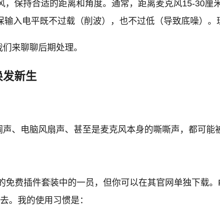
，保持合适的距离和角度。通常，距离麦克风15-30厘
保输入电平既不过载（削波），也不过低（导致底噪）。理想
我们来聊聊后期处理。
焕发新生
调声、电脑风扇声、甚至是麦克风本身的嘶嘶声，都可能
W自带的免费插件套装中的一员，但你可以在其官网单独下载。Rea
减去。我的使用习惯是：