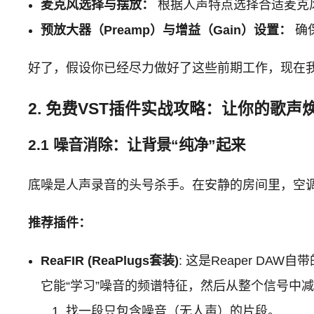
麦克风选择与摆放：
根据人声特点选择合适麦克风
预放大器（Preamp）与增益（Gain）设置：
确
好了，假设你已经尽力做好了这些前期工作，现在
2. 免费VST插件实战攻略：让你的歌声
2.1 噪音消除：让背景“纯净”起来
底噪是人声录音的头号杀手。在安静的房间里，空
推荐插件：
ReaFIR (ReaPlugs套装)
: 这是Reaper DA
它能“学习”噪音的频谱特征，然后从整个信号中
找一段只包含噪音（无人声）的片段。