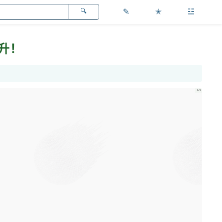
✎
✭
☳
升！