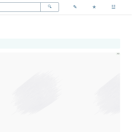
✎
✭
☳