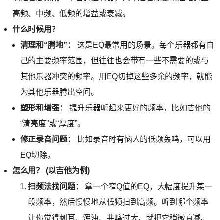
高频、中频、低频的增益或衰减。
什么时候用？
清理和“腾地”：
这是EQ最常用的场景。每个乐器都有自
己的主要频率范围，但往往也会带有一些不需要的或与
其他乐器冲突的频率。用EQ切掉这些多余的频率，就能
为其他乐器腾出空间。
塑形和增强：
提升乐器听起来更好的频率，比如吉他的
“清亮度”或“厚度”。
修正录音问题：
比如录音时有恼人的低频轰鸣，可以用
EQ切除。
怎么用？ (以吉他为例)
扫频法找问题：
拿一个窄Q值的EQ，大幅度提升某一
段频率，然后慢慢地从低频扫到高频。听到哪个频率
让你觉得刺耳、浑浊、共鸣过大，就把它稍微衰减。