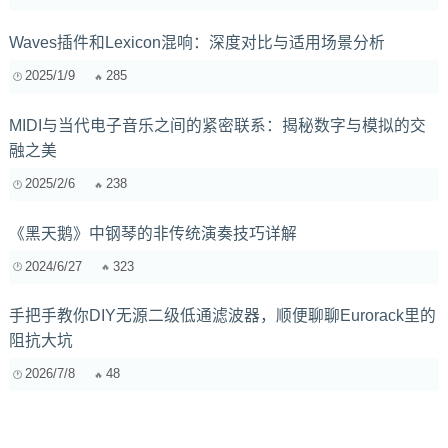
Waves插件和Lexicon混响：深度对比与适用场景分析
2025/1/9
285
MIDI与当代电子音乐之间的紧密联系：揭秘数字与模拟的交
融之美
2025/2/6
238
《黑天鹅》中钢琴的非传统演奏技巧详解
2024/6/27
323
手把手教你DIY无源二级低通滤波器，顺便聊聊Eurorack里的
阻抗大坑
2026/7/8
48
PCB布线中时钟抖动控制秘籍：走线长度、阻抗匹配与端接