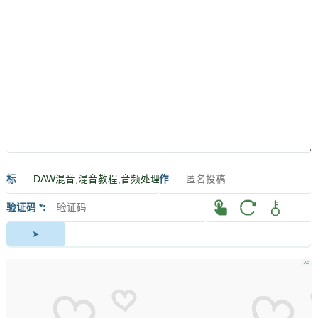
标
作
签
者
验证码 *