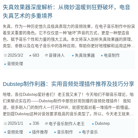
失真效果器深度解析：从微妙温暖到狂野破坏，电音
失真艺术的多重境界
失真，作为一种历史悠久且极具表现力的音频效果，在电子音乐制作中扮演
着至关重要的角色。它不仅仅是一种“破坏”声音的方式，更是一种塑造音
色、赋予音乐个性和力量的强大工具。本文将深入剖析失真效果器的原理、
类型、参数以及在电子音乐中的各种应用，帮助你更好地理解和运用这种充
满魅力的效果。 一、失真是什么？ 简单来说，失真（Distortion）是指对原
2025/3/2
683
失真效果器
电音制作
音律诗人
始音频信号进行非线性处理，使其产生谐波和泛音的过程。这些新增的谐波
音频处理
和泛音会改变声音的音色，使其听起来更加温暖、粗糙、尖锐或者充满颗粒
感。失真的程度可以从轻微的过载（Overdrive）到极端的失真
（Distortion...
Dubstep制作利器：实用音频处理插件推荐及技巧分享
哈喽，各位Dubstep爱好者们！老王我又来了！今天咱们不聊音乐理论，咱
们来聊点实在的——Dubstep制作中那些好用到爆的音频处理插件！ 我知
道，很多刚入门的制作人一打开DAW，就感觉面对着一堆插件一脸懵逼。
更别提Dubstep这种对音效要求极高的音乐类型了。所以，今天老王就来给
大家推荐几款我个人认为在Dubstep制作中非常实用的插件，并分享一些使
2025/1/1
336
Dubstep
电子音乐制作人老王
用技巧，希望能帮助大家少走弯路，更快地找到属于自己的Dubstep声音！
音频处理
插件推荐
音乐制作
电子音乐
一、必备的EQ插件：FabFilter Pro-Q 3 EQ是任何音乐制作中都不可或缺的