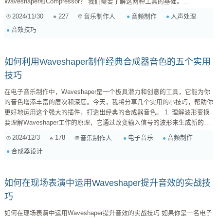
Waveshaper和Compressor？ 我们需要了解这两种工具的基础。
Waveshaper是一种非线性效果器，它通过改变信号波形来增加饱和度和色
2024/11/30
227
音频制作
人声处理
音乐制作人
彩，而Compressor则用于控制动态范围，使得较响与较轻的部分更加平
音效技巧
衡。在对人声进行处理时，这两个效果器可以相辅相成，但也需要谨慎操
作。 2. 避免压缩带来的问题 为了确...
如何利用Waveshaper制作经典合成器音色的五个实用
技巧
在电子音乐制作中，Waveshaper是一个极具潜力和创意的工具，它能为你
的音色增添丰富的层次和深度。今天，我将分享几个实用的小技巧，帮助你
更好地运用这个强大的插件，打造出经典的合成器音色。 1. 理解波形变换
要理解Waveshaper工作的原理，它通过改变输入信号的波形来生成新的声
波。在设置之初，可以从简单的正弦波开始，这样有助于观察变化带来的影
2024/12/3
178
电子音乐
音频制作
音乐制作人
响。当你逐渐熟悉后，可以尝试更多复杂波形，如三角波或锯齿波，以获得
合成器设计
不同风格的效果。 2. 调整曲线以塑造声音字符 在大多数Waveshaper中，
你都可以调整输出曲线。狭窄而陡峭...
如何在现场表演中运用Waveshaper提升音效的实战技
巧
如何在现场表演中运用Waveshaper提升音效的实战技巧 如果你是一名电子