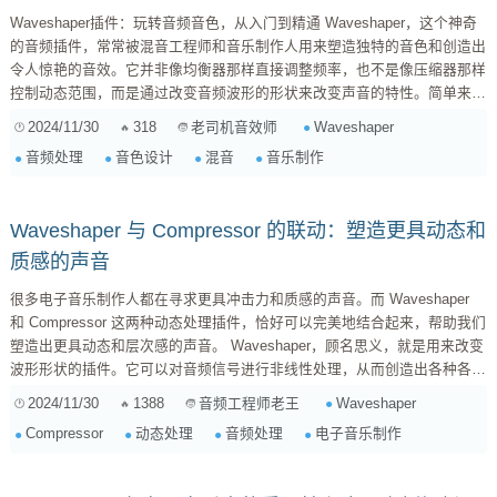
Waveshaper插件：玩转音频音色，从入门到精通 Waveshaper，这个神奇
的音频插件，常常被混音工程师和音乐制作人用来塑造独特的音色和创造出
令人惊艳的音效。它并非像均衡器那样直接调整频率，也不是像压缩器那样
控制动态范围，而是通过改变音频波形的形状来改变声音的特性。简单来
说，它可以“扭曲”你的声音，让声音变得更厚实、更饱满、更锐利，甚至更
2024/11/30
318
Waveshaper
老司机音效师
具有侵略性，取决于你如何使用它。 一、Waveshaper的工作原理
音频处理
音色设计
混音
音乐制作
Waveshaper插件的核心在于它的“波形塑造”功能。它通过一个数学函数来
改变输入音频波形的振...
Waveshaper 与 Compressor 的联动：塑造更具动态和
质感的声音
很多电子音乐制作人都在寻求更具冲击力和质感的声音。而 Waveshaper
和 Compressor 这两种动态处理插件，恰好可以完美地结合起来，帮助我们
塑造出更具动态和层次感的声音。 Waveshaper，顾名思义，就是用来改变
波形形状的插件。它可以对音频信号进行非线性处理，从而创造出各种各样
的音效，例如失真、过载、饱和等等。不同的 Waveshaper 插件可能提供
2024/11/30
1388
Waveshaper
音频工程师老王
不同的波形算法，例如正弦波、方波、三角波等，以及不同的参数调整方
Compressor
动态处理
音频处理
电子音乐制作
式。 Compressor 则是一个动态范围压缩器，它可以降低音频信号的动态范
围，让声音更平滑、更响亮。在电子音乐制作中，Comp...