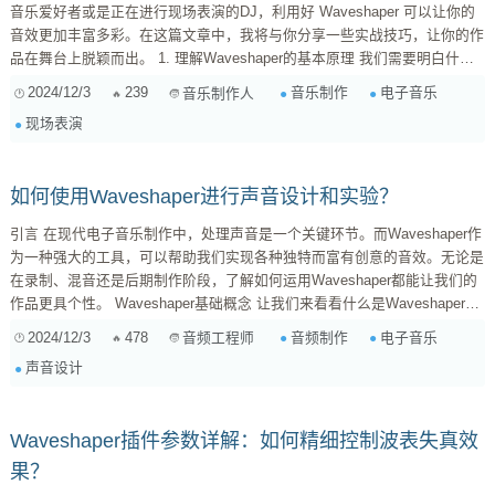
音乐爱好者或是正在进行现场表演的DJ，利用好 Waveshaper 可以让你的
音效更加丰富多彩。在这篇文章中，我将与你分享一些实战技巧，让你的作
品在舞台上脱颖而出。 1. 理解Waveshaper的基本原理 我们需要明白什么
是 Waveshaping 。简单来说，它是一种通过改变波形来增加信号谐波成分
2024/12/3
239
音乐制作
电子音乐
音乐制作人
的方法。这意味着，当你把一个简单波形（例如正弦波）经过处理后，可以
现场表演
得到更加复杂、富有表现力的声音。这对于那...
如何使用Waveshaper进行声音设计和实验？
引言 在现代电子音乐制作中，处理声音是一个关键环节。而Waveshaper作
为一种强大的工具，可以帮助我们实现各种独特而富有创意的音效。无论是
在录制、混音还是后期制作阶段，了解如何运用Waveshaper都能让我们的
作品更具个性。 Waveshaper基础概念 让我们来看看什么是Waveshaper。
简单来说，它是一种通过改变信号波形来塑造声音的方法。它可以将输入信
2024/12/3
478
音频制作
电子音乐
音频工程师
号转换为新的波形，从而增添丰富的谐波成分，使得最终输出的声音更加饱
声音设计
满。这种技术常被用于吉他、合成器以及其他乐器上，以营造出独特的音
色。 如何使用Waveshap...
Waveshaper插件参数详解：如何精细控制波表失真效
果？