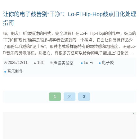
一...
让你的电子鼓告别“干净”：Lo-Fi Hip-Hop鼓点旧化处理
指南
嗨，朋友！听你描述的困扰，完全理解！在Lo-Fi Hip-Hop的创作中，鼓点的
“干净”和“现代”确实是很多初学者会遇到的一个痛点，它会让你感觉作品少
了那份年代感和“泥土味”。那种老式采样器特有的颗粒感和粗糙度，正是Lo-
Fi音乐的灵魂所在。别担心，有很多方法可以给你的电子鼓加上“旧化滤
镜”，而且不少DAW自带工具和免费插件就能搞定！ 我们先来聊聊，为什么
2025/12/11
181
Lo-Fi
电子鼓
声波实验室
老式采样器和磁带机能发出那种“脏脏的”声音： 低采样率和低位深 ：早期
音乐制作
的数字采样器受限于硬件，采样率和位深都比较低，这导致声音信息量减
少，产生了独特的数字失真和颗粒...
1
2
3