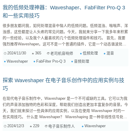
我的低频处理神器：Waveshaper、FabFilter Pro-Q 3
和一些实用技巧
很多朋友都问我，如何处理混音中恼人的低频问题。低频混浊、嗡嗡声、浑
浊感，这些都是让人头疼的常见问题。今天，我就来分享一下我多年来积累
的一些经验，以及我个人最喜欢的几个低频处理插件和技巧。 首先，我要
强烈推荐Waveshaper。这可不是一个普通的插件，它是一个动态谐波处理
器，可以让你对音频的谐波进行精细的控制。对于低频的处理，
2024/11/30
365
低频处理
混音
老司机音响师
Waveshaper可以有效地消除低频的浑浊感，让低频更清晰、更有力度。我
Waveshaper
FabFilter Pro-Q 3
音频处理
的常用方法是，在低频段使用轻微的谐波失真，让低频更加饱满，同时避免
过度失真导致音质劣化。关键在于找到一个平衡点，让低频既有力度，又不
失清晰度。这需要一些经验的积累，以及对音乐的理...
探索 Waveshaper 在电子音乐创作中的应用实例与技
巧
在现代电子音乐制作中，Waveshaper 是一个不可或缺的工具。它可以为我
们的声音添加独特的色彩和深度，帮助我们创造出更加丰富复杂的音景。今
天，我们就来探讨一些具体的应用实例，以及在使用 Waveshaper 时的一
些实用技巧。 什么是 Waveshaper？ Waveshaping 是一种非线性信号处理
技术，它通过改变输入信号波形来产生新的声音效果。在这过程中，
2024/12/3
229
Waveshaper
电子音乐制作人
Waveshape 算法将输入信号传递到一条自定义曲线，这样不仅能增强某些