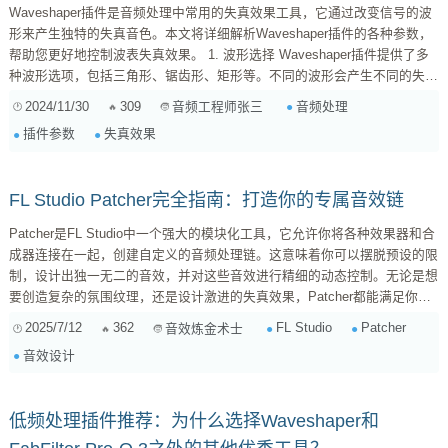
Waveshaper插件是音频处理中常用的失真效果工具，它通过改变信号的波
形来产生独特的失真音色。本文将详细解析Waveshaper插件的各种参数，
帮助您更好地控制波表失真效果。 1. 波形选择 Waveshaper插件提供了多
种波形选项，包括三角形、锯齿形、矩形等。不同的波形会产生不同的失真
效果。例如，三角形波形适合制作温暖、柔和的失真音色，而矩形波形则适
2024/11/30
309
音频处理
音频工程师张三
合制作尖锐、刺耳的失真音色。 2. 输入增益 输入增益参数用于调整输入信
插件参数
失真效果
号的强度。增加输入增益会使失真更加明显，但同时也会增加信号的噪声。
因此，在调整输入增益时，需要平衡...
FL Studio Patcher完全指南：打造你的专属音效链
Patcher是FL Studio中一个强大的模块化工具，它允许你将各种效果器和合
成器连接在一起，创建自定义的音频处理链。这意味着你可以摆脱预设的限
制，设计出独一无二的音效，并对这些音效进行精细的动态控制。无论是想
要创造复杂的氛围纹理，还是设计激进的失真效果，Patcher都能满足你的
需求。 1. Patcher 的基本概念 Patcher本质上是一个容器，你可以在其中添
2025/7/12
362
FL Studio
Patcher
音效炼金术士
加各种FL Studio插件（包括效果器和合成器）。Patcher提供了一个可视化
音效设计
的界面，让你能够轻松地连接这些插件的输入和输出，从而构建出复杂的信
号流。 ...
低频处理插件推荐：为什么选择Waveshaper和