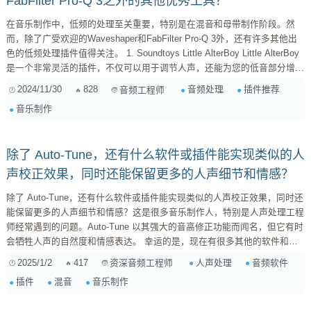
FabFilter Pro-Q 3之外的其他优秀工具？
在音乐制作中，低频的处理至关重要，特别是在混音和母带制作阶段。然
而，除了广受欢迎的Waveshaper和FabFilter Pro-Q 3外，还有许多其他出
色的低频处理插件值得关注。 1. Soundtoys Little AlterBoy Little AlterBoy
是一个非常灵活的插件，不仅可以用于调节人声，还能为您的低音部分增添
神秘感。它提供了丰富的变调和形式变化选项，让您轻松实现独特的声音效
2024/11/30
828
音频处理
插件推荐
音频工程师
果。 2. iZotope Ozone EQ Ozone中...
音乐制作
除了 Auto-Tune，还有什么软件或插件能实现类似的人
声校正效果，同时还能保留更多的人声细节和情感？
除了 Auto-Tune，还有什么软件或插件能实现类似的人声校正效果，同时还
能保留更多的人声细节和情感？这是很多音乐制作人，特别是人声处理工程
师经常遇到的问题。Auto-Tune 以其强大的音高修正功能而闻名，但它有时
会牺牲人声的自然度和情感表达。 幸运的是，现在有很多其他的软件和插
件可以帮助我们实现类似的效果，并且在保留人声细节和情感方面做得更
2025/1/2
417
人声处理
音频软件
资深音频工程师
好。以下是一些备选方案，以及它们的优缺点： 1. Celemony Melodyne:
插件
混音
音乐制作
Melodyne 是一个非常强大的音高修正和编辑软件，它以其独特的音符编辑
方式而著...