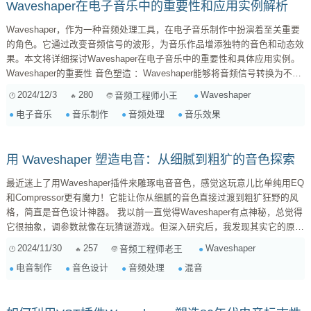
Waveshaper在电子音乐中的重要性和应用实例解析
Waveshaper，作为一种音频处理工具，在电子音乐制作中扮演着至关重要
的角色。它通过改变音频信号的波形，为音乐作品增添独特的音色和动态效
果。本文将详细探讨Waveshaper在电子音乐中的重要性和具体应用实例。
Waveshaper的重要性 音色塑造 ：Waveshaper能够将音频信号转换为不同
的波形，从而创造出丰富的音色。无论是柔和的波形还是尖锐的波形，
2024/12/3
280
Waveshaper
音频工程师小王
Waveshaper都能满足不同的音乐风格需求。 动态效果 ：通过调整
电子音乐
音乐制作
音频处理
音乐效果
Waveshaper的参数，可以实...
用 Waveshaper 塑造电音：从细腻到粗犷的音色探索
最近迷上了用Waveshaper插件来雕琢电音音色，感觉这玩意儿比单纯用EQ
和Compressor更有魔力！它能让你从细腻的音色直接过渡到粗犷狂野的风
格，简直是音色设计神器。 我以前一直觉得Waveshaper有点神秘，总觉得
它很抽象，调参数就像在玩猜谜游戏。但深入研究后，我发现其实它的原理
并不复杂。简单来说，它就是通过改变音频波形的形状来改变音色。 想象
2024/11/30
257
Waveshaper
音频工程师老王
一下，你有一块橡皮泥，你可以把它捏成各种形状，圆的、方的、扁的…
电音制作
音色设计
音频处理
混音
Waveshaper就相当于这双手，它可以将你的音频波形揉捏成你想要的形
状，从而改变它的谐波成分，产生各种各样的音色效果。 举...