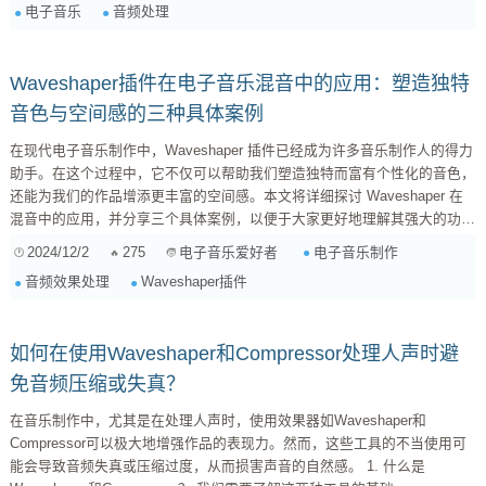
电子音乐
音频处理
频率，还能创造出丰富多变的谐波成分。这种方式特别适合于合成器声音、
打击乐器以及各种声响的加工。 实际应用...
Waveshaper插件在电子音乐混音中的应用：塑造独特
音色与空间感的三种具体案例
在现代电子音乐制作中，Waveshaper 插件已经成为许多音乐制作人的得力
助手。在这个过程中，它不仅可以帮助我们塑造独特而富有个性化的音色，
还能为我们的作品增添更丰富的空间感。本文将详细探讨 Waveshaper 在
混音中的应用，并分享三个具体案例，以便于大家更好地理解其强大的功
能。 什么是 Waveshaper？ 简单来说，Waveshaping 是一种通过对波形进
2024/12/2
275
电子音乐制作
电子音乐爱好者
行非线性处理来创造新的声音特征的方法。这种技术能够让你从已有的声音
音频效果处理
Waveshaper插件
基础上，形成更加复杂、变化多端的新声音。例如，当你把一个干净的波形
（如正弦波）经过 Waveshape 处理后，它可能会变得...
如何在使用Waveshaper和Compressor处理人声时避
免音频压缩或失真？
在音乐制作中，尤其是在处理人声时，使用效果器如Waveshaper和
Compressor可以极大地增强作品的表现力。然而，这些工具的不当使用可
能会导致音频失真或压缩过度，从而损害声音的自然感。 1. 什么是