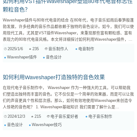
如何利用VST插件Waveshaper塑造80年代电音标志性
颗粒音色？
Waveshaper插件与80年代电音的结合 在80年代，电子音乐如雨后春笋般蓬
勃发展，许多经典的音乐作品都依赖于独特的音色设计。如今，我们可以使
用现代工具，尤其是VST插件Waveshaper，来重现那些富有颗粒感、富有
表现力的80年代电音风格。本文将详细探讨如何利用Waveshaper插件，从
而塑造这一标志性音色。 什么是Waveshaper？ Waveshaper是一种效果插
2025/1/6
235
电音制作
音乐制作人
件，允许制作人通过改变音频波形的形状来创造出独特的音色。它通常用于
Waveshaper插件
音色设计
增加音色的丰富性与深度，通过对信号的压缩、失真等手段，让声音更加饱
满和立体。 ...
如何利用Waveshaper打造独特的音色效果
在现代电子音乐制作中， Waveshaper 作为一种强大的工具，可以帮助我
们塑造出独特而丰富的音色。它不仅仅是一个简单的效果器，而是可以让我
们的声音更具个性和层次感。那么，如何有效地使用Waveshaper来创造令
人惊艳的音色呢？ 1. Waveshaper基础知识 我们需要了解什么是
Waveshaper。简单来说，它是一种通过改变信号波形来处理声音的方法。
2024/12/3
215
电子音乐制作
电子音乐爱好者
常见的应用包括削减失真、添加和谐等。 波形畸变 ：通过调整输入信号，
音色设计
Waveshaper技巧
使其超出一定阈值，从而产生失真效果。...