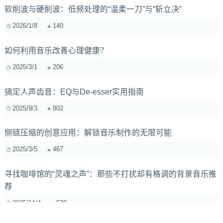
软削波与硬削波：低频处理的“温柔一刀”与“斩立决”
2026/1/8
140
如何利用音乐改善心理健康？
2025/3/1
206
搞定人声齿音：EQ与De-esser实用指南
2025/9/3
802
侧链压缩的创意应用：解锁音乐制作的无限可能
2025/3/5
467
寻找咖啡馆的“灵魂之声”：那些不打扰却有格调的背景音乐推
荐
2025/11/4
530