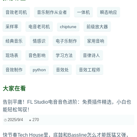
音效老司机
音乐制作从业者
一体机
瞬态响应
采样率
电音老司机
chiptune
前级放大器
经典音乐
情感识
电子乐制作
家用音响
现场表
音色影响
学习方法
音律诗人
音效制作
python
音效处
音效工程师
大家在看
告别平庸！FL Studio电音音色进阶：免费插件精选，小白也
能轻松驾驭！
2025/9/4
270
快节奏Tech House里，底鼓和Bassline怎么才能既猛又弹，