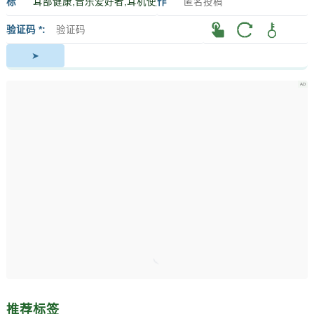
标
作
签
者
验证码 *
推荐标签