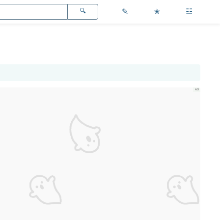
✎
✭
☳