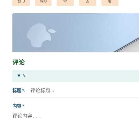
0
0
评论
✎
标题 *
内容 *