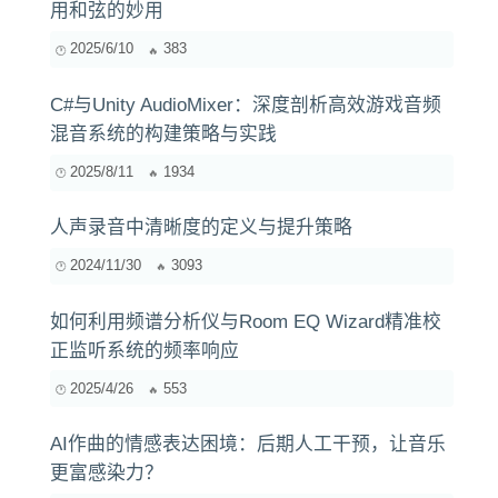
用和弦的妙用
2025/6/10
383
C#与Unity AudioMixer：深度剖析高效游戏音频
混音系统的构建策略与实践
2025/8/11
1934
人声录音中清晰度的定义与提升策略
2024/11/30
3093
如何利用频谱分析仪与Room EQ Wizard精准校
正监听系统的频率响应
2025/4/26
553
AI作曲的情感表达困境：后期人工干预，让音乐
更富感染力？