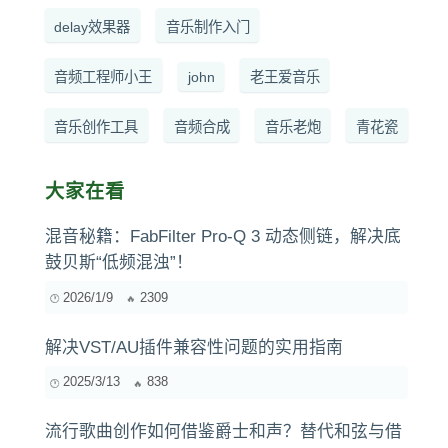
delay效果器
音乐制作入门
音频工程师小王
john
老王爱音乐
音乐创作工具
音频合成
音乐老炮
青花瓷
大家在看
混音秘籍：FabFilter Pro-Q 3 动态侧链，解决底
鼓贝斯“低频混浊”！
2026/1/9
2309
解决VST/AU插件兼容性问题的实用指南
2025/3/13
838
流行歌曲创作如何借鉴爵士和声？替代和弦与借