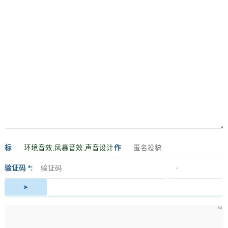
标
作
签
者
验证码 *