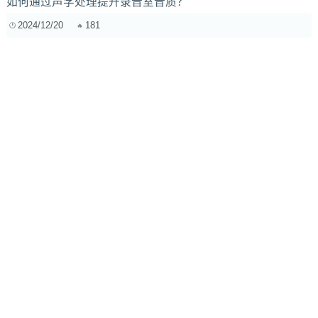
如何通过声学处理提升录音室音质？
2024/12/20
181
如何通过音色调节提升音乐作品的情感表达？
2024/12/4
247
失真吉他录音混音秘籍：如何挑选和驾驭让你“坐稳”混音的失
真音色？
2025/10/13
232