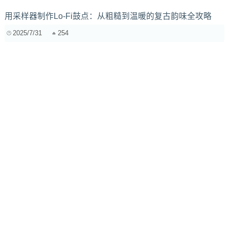
用采样器制作Lo-Fi鼓点：从粗糙到温暖的复古韵味全攻略
2025/7/31
254
电鼓触发器类型深度解析：网状鼓面、橡胶鼓面选购指南，
手感、音色、耐用性全面对比
2025/3/14
389
混音中的齿音处理：De-esser之外的秘密武器与高效组合技
2025/8/4
509