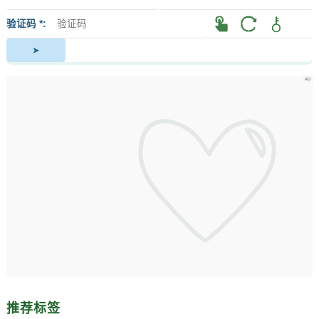
签
者
验证码 *
推荐标签