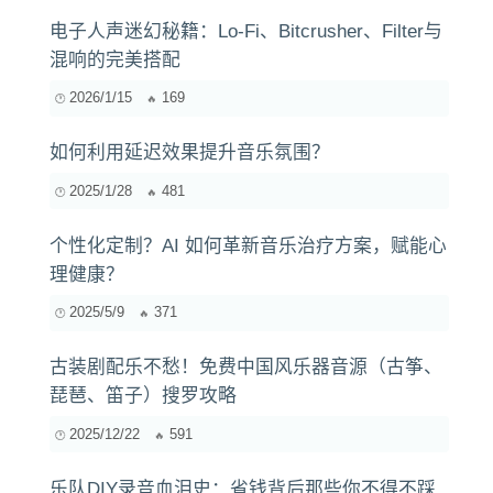
电子人声迷幻秘籍：Lo-Fi、Bitcrusher、Filter与
混响的完美搭配
2026/1/15
169
如何利用延迟效果提升音乐氛围？
2025/1/28
481
个性化定制？AI 如何革新音乐治疗方案，赋能心
理健康？
2025/5/9
371
古装剧配乐不愁！免费中国风乐器音源（古筝、
琵琶、笛子）搜罗攻略
2025/12/22
591
乐队DIY录音血泪史：省钱背后那些你不得不踩