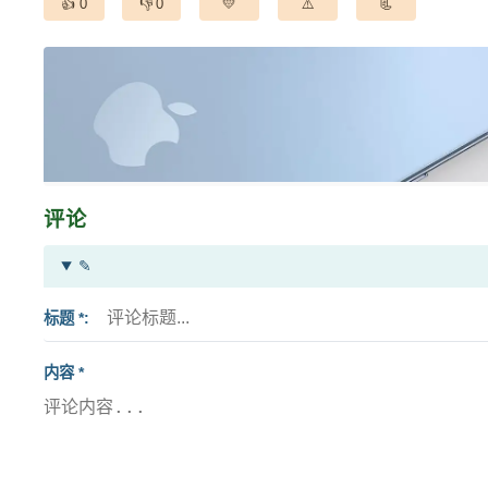
0
0
评论
✎
标题 *
内容 *