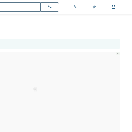
✎
✭
☳