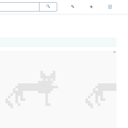
✎
✭
☳