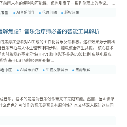
了前所未有的便利和可能性，但也引发了一系列伦理上的争议。 想
轻松创作出媲美甚至超越人类的音乐作品，那么，谁才是真正的创作
AI音乐创作
伦理问题
版权归属
思考者
有？我们又该如何确保AI创作的音乐符合道德标准？这些问题，都需
乐缓解焦虑？音乐治疗师必备的智能工具解析
2%的焦虑症患者对AI生成的个性化音乐反馈积极。这种效果源于脑科
音乐节拍与人体生理节律同步时，脑电波会产生共振。 核心技术
传感器记录情绪波动 **算法匹配系统 基于LSTM神经网络的情...
AI音乐治疗
生物反馈音乐
焦虑缓解
学老中医
什么角色？AI创作的音乐是否具有原创性？本文将深入探讨这些问