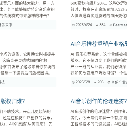
生成音乐方面的强大能力，另一方
600毫秒内飙升28%。这种次声
旋律，甚至能够模仿特定音乐家的
效时，故意在走廊场景加入32H
传统模式带来怎样的冲击？ 作
人体遭遇真实威胁时的血压变化区间。 三类关键生理指标的应用 皮肤电反应（G
凝聚着创作者的心血和灵感。但
层恐惧》的Jump Scare测试
音乐未来
2025/4/24
354
FearMas
类的创作成果。这让我感到既兴奋
照组高...
？
AI音乐推荐重塑产业
小巧的设备，它昨晚实时捕捉并
AI 音乐推荐系统，这个曾经
，这简直是灵感枯竭时的“救
版图。它不仅改变了我们的听歌
创作”并发布了这段来自你梦境的
产业一线的从业者，我们必须深入了
荐如何改变用户听歌习惯？ 个性化推荐，发现新音乐的利器 传统的音乐发现方式，比如电台、杂
志、朋友推荐等，往往带有很大的
科技
2025/5/8
206
音乐产业
甚至情绪状态，精准地推...
，版权归谁？
AI音乐创作的伦理迷
咱们不聊技术，来点儿更烧脑的
AI音乐创作的伦理迷雾？创作者、版权与道德边界
新，还是在模仿？它创作的音乐，
者们，今天咱们来聊一个有点“
工智能技术的飞速发展，AI已