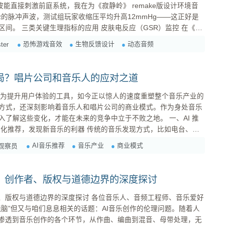
波能直接刺激前庭系统，我在为《寂静岭》 remake版设计环境音
z的脉冲声波，测试组玩家收缩压平均升高12mmHg——这正好是
SR）监控 在《层
中，我们在音效触发前0.8秒加入40ms的空白静音段，GSR峰值比对
恐怖游戏音效
生物反馈设计
动态音频
ter
格局？唱片公司和音乐人的应对之道
被视为提升用户体验的工具，如今正以惊人的速度重塑整个音乐产业的
方式，还深刻影响着音乐人和唱片公司的商业模式。作为身处音乐
解这些变化，才能在未来的竞争中立于不败之地。 一、AI 推
偶然性。而 AI 推荐系统则能通过分析用户的听歌历史、偏好、
AI音乐推荐
音乐产业
商业模式
观察员
雾？创作者、版权与道德边界的深度探讨
的深度探讨 各位音乐人、音频工程师、音乐爱好
烧脑”但又与咱们息息相关的话题：AI音乐创作的伦理问题。随着人
经渗透到音乐创作的各个环节，从作曲、编曲到混音、母带处理，无