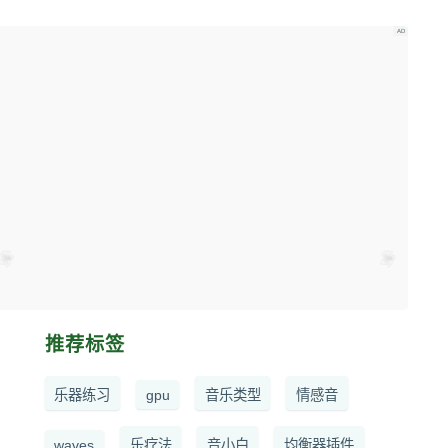
推荐标签
乐器练习
gpu
音乐类型
情感音
waves
乐疗法
音小白
均衡器插件