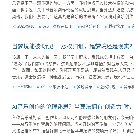
乐界投下了一颗重磅炸弹。一方面，我们惊叹于AI技术在模仿和
面，也引发了关于AI音乐创作伦理的深层思考。当算法开始谱写
风格，我们不禁要问：这真的是音乐的未来吗？它又将对音乐创作的
为一名音乐人，我深知创作的艰辛与乐趣。每一个音符的诞生，都
2025/5/16
375
AI音乐创作
版权伦理
旋律捕手
现在，AI似乎正在试图绕过这个过程，直接“复制”甚至“超越”人
又不安。 ...
当梦境能被“听见”：版权归谁，是梦境还是现实
设想一下，未来的某一天，我们早上醒来，发现床头柜上放着一台
“演奏”了我们梦中的旋律。这听起来是不是非常酷？对音乐人来说
星”。然而，如果这时候，你打开音乐网站，却赫然发现有人已经“
音乐，这会是怎样一种混乱局面？ 作为一名普通乐迷，我忍不住要设想一下这背后的版权困境。这
可不是简单的“抄袭”能一言以蔽之的。 1. 谁是“作者”？ 传统的版权法规定，作品的作者是创作该作
2026/3/5
72
梦境音乐
版权难题
音乐
乐迷小站
品的人。那么，梦境中的旋律，其“作者”是谁？ ...
AI音乐创作的伦理迷思？当算法拥有“创造力”时
各位音乐爱好者、创作者，以及对AI伦理感兴趣的朋友们，今天
——AI音乐创作背后的伦理问题。当AI开始谱写旋律，它是在创
又该归谁所有？准备好迎接一场哲学与法律的交响乐了吗？ 1. 创造力：AI的“灵感”从何而来？ 先