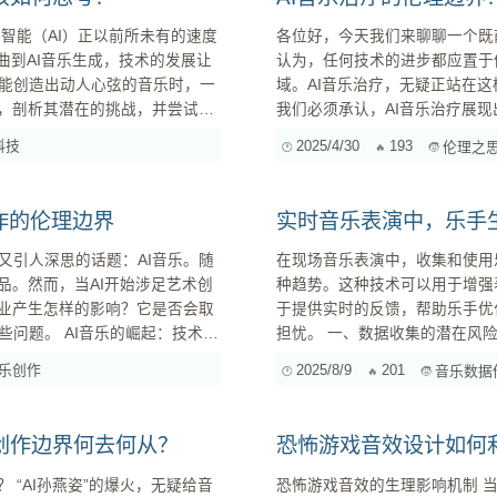
各位好，今天我们来聊聊一个既
曲到AI音乐生成，技术的发展让
认为，任何技术的进步都应置于
能创造出动人心弦的音乐时，一
域。AI音乐治疗，无疑正站在这样一个十字路口。 1. AI音
界，剖析其潜在的挑战，并尝试为
我们必须承认，AI音乐治疗展
够精准地生成个性化的音乐，从
科技
2025/4/30
193
伦理之
风格，例如使用马尔可夫链生成类
起来像是科幻小说，但实际上，相关的研究和应
用AI技术为自闭...
作的伦理边界
实时音乐表演中，乐手
又引人深思的话题：AI音乐。随
在现场音乐表演中，收集和使用
品。然而，当AI开始涉足艺术创
种趋势。这种技术可以用于增强
行业产生怎样的影响？它是否会取
于提供实时的反馈，帮助乐手优
崛起：技术奇
担忧。 一、数据收集的潜在风险 隐私侵犯： 未经充分知情同意的情况下收集和使用乐手的生理数
据，构成了对其个人隐私的侵犯
乐创作
2025/8/9
201
音乐数据
构、风格和情感表达方式，从而
题。如果数据被不当使用或泄露，
创作边界何去何从？
恐怖游戏音效设计如何
给音
恐怖游戏音效的生理影响机制 当低频震动声（30-80Hz）突然出现时，玩家的皮肤电导率会在400-