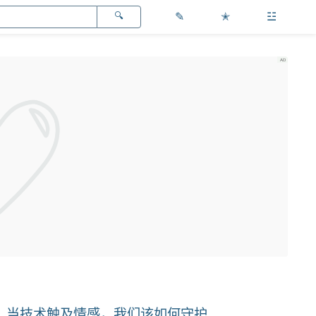
✎
✭
☳
界？当技术触及情感，我们该如何守护