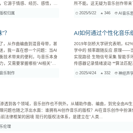
，它源于情感、经历、感悟，是
所不能。这无疑为音乐创作带来
它通过学习大量的音乐作品，分析
象一下，未来有一天，AI可以
版权归属
2025/5/22
346
AI音乐
造
者？AI创作的音乐版权归谁所
要我们深入思考和探讨。 ...
味”？
AI如何通过个性化音
热了，从作曲编曲到混音母带，甚
2019年剑桥大学研究表明，6
迷，我一直在想一个问题：当AI
学中的 频率跟随反应 原理——当
衡技术带来的便利，与音乐本身
实现路径 生物信号采集 智能手环实时监测心率变异性(HRV) 脑电头环捕捉α/β波比例 皮肤电反应
，又需要掌握哪些“AI相关”的
音乐制作
2025/4/24
332
神经声
问题也随之浮出水面：谁拥有AI创作音乐的版权？AI在音乐创作中扮演
题，并尝试寻找答案。 一、版权归属：谁是AI音乐的“作者”？ 1. 当前法律框架的困境 现行的版权法体系，是建立在“人类...
乐伦理