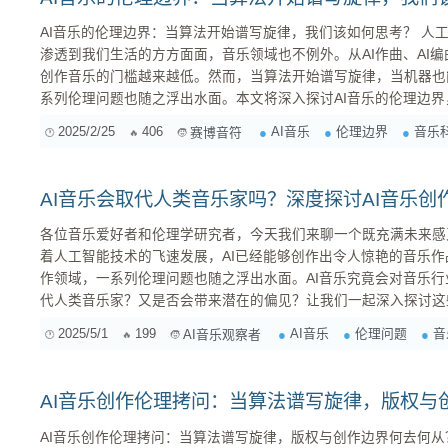
AI音乐的伦理边界：当算法开始谱写旋律，我们该如何思考？ 人工智能（AI）正以前所未有的速度
渗透到我们生活的方方面面，音乐领域也不例外。从AI作曲、AI编
创作音乐的门槛越来越低。然而，当算法开始谱写旋律，当机器也
系列伦理问题也随之浮出水面。本文将深入探讨AI音乐的伦理边
未来的发展方向提供一些思考。 一、AI音乐的崛起：机遇与挑战并存 AI音乐并非横空出世，而是
2025/2/25
406
AI音乐
伦理边界
音乐
赛博音符
经历了漫长的发展过程。早期的AI音乐主要集中在模仿现有音乐
似巴赫...
AI音乐会取代人类音乐家吗？深度探讨AI音乐创
各位音乐爱好者和伦理学研究者，今天我们来聊一个既充满未来感
着人工智能技术的飞速发展，AI已经能够创作出令人惊艳的音乐作
作领域，一系列伦理问题也随之浮出水面。AI音乐究竟会对音乐
代人类音乐家？又是否会带来潜在的偏见？让我们一起深入探讨这些问题。 AI音乐的
点还是潘多拉魔盒？ 近年来，AI音乐创作工具层出不穷，例如Amper Music、Jukebox、AIVA等。
2025/5/1
199
AI音乐
伦理问题
音
AI音乐观察者
它们利用深度学习算法，通过分析大量的音乐数据，学习音乐的结
能够自动生...
AI音乐创作伦理拷问：当算法谱写旋律，版权与
AI音乐创作伦理拷问：当算法谱写旋律，版权与创作边界何去何从？ “AI孙燕姿”的爆火，无疑