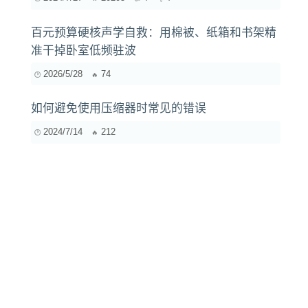
百元预算硬核声学自救：用棉被、纸箱和书架精
准干掉卧室低频驻波
2026/5/28
74
如何避免使用压缩器时常见的错误
2024/7/14
212
企业团建新思路？音乐如何成为团队凝聚力的催
化剂？
2025/5/14
599
初学者在家中搭建音乐工作室需要哪些材料？
2024/11/10
298