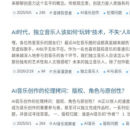
来聊聊创造力这个玄乎的概念。传统观念里，创造力是人类独有的
灵光一现的火花。但AI的“灵感”却来自算法、数据、模式识别。
2025/5/5
246
AI音乐创作
伦理问题
音律哲思者
其中的规律、风格、和弦走向，然后模仿、组合、生成新的音乐。 问题来了：这算是真正的创
吗？还是仅仅是...
AI时代，独立音乐人该如何“玩转”技术，不失“人
嘿，各位热爱音乐的朋友们！最近AI在音乐圈的话题真是越来越
至虚拟歌手，AI似乎无处不在。作为一名也喜欢鼓捣音乐的普通乐
越来越深入地参与到音乐的各个环节，我们独立音乐人应该怎么平
那份独有的艺术性和人文情感呢？未来的独立音乐人，除了创作能力
核心素养才能立足呢？ AI 是“超级助手”，但“主创”永远是你 不可否认，AI工具的出现确实给我们的
2026/2/19
94
独立音乐人
AI与音乐
乐音漫游者
音乐创作带来了前所未有的效率和可能性。比如： 激发灵感： ...
AI音乐创作的伦理拷问：版权、角色与原创性？
AI音乐创作的伦理拷问：版权、角色与原创性？ AI正以惊人的速度渗透到各个领域，音乐创作也不例外。从辅助作曲、编曲，到完全由AI生成音乐，技术的发展为音乐创作带来了无限可能。然而，当AI逐渐
成为音乐创作的重要参与者，甚至可以独立完成作品时，一系列伦理
2025/5/1
264
AI音乐
版权问题
音
AI音乐观察者