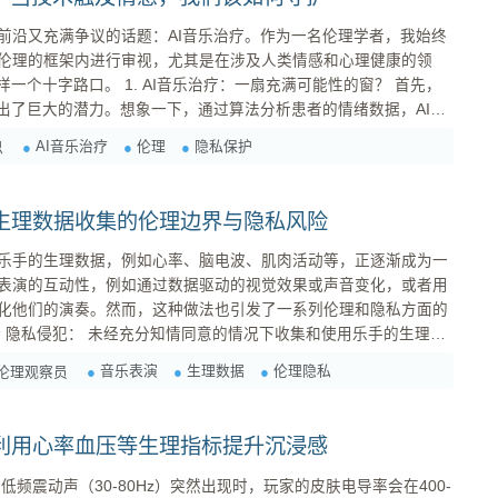
前沿又充满争议的话题：AI音乐治疗。作为一名伦理学者，我始终
伦理的框架内进行审视，尤其是在涉及人类情感和心理健康的领
乐治疗：一扇充满可能性的窗？ 首先，
现出了巨大的潜力。想象一下，通过算法分析患者的情绪数据，AI能
而缓解焦虑、减轻疼痛，甚至帮助人们更好地应对心理创伤。这听
AI音乐治疗
伦理
隐私保护
思
用已经开始涌现。 例如，一些研究机构正在探索利
生理数据收集的伦理边界与隐私风险
乐手的生理数据，例如心率、脑电波、肌肉活动等，正逐渐成为一
表演的互动性，例如通过数据驱动的视觉效果或声音变化，或者用
化他们的演奏。然而，这种做法也引发了一系列伦理和隐私方面的
。这些数据可能揭示乐手的情绪状态、健康状况甚至潜在的心理问
音乐表演
生理数据
伦理隐私
伦理观察员
可能会对乐手造成...
利用心率血压等生理指标提升沉浸感