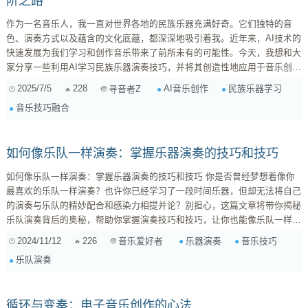
阶之路
作为一名音乐人，我一直对世界各地的民族乐器充满好奇。它们独特的音
色、演奏方式以及蕴含的文化底蕴，都深深地吸引着我。近年来，AI技术的
快速发展为我们学习和创作音乐带来了前所未有的可能性。今天，我想和大
家分享一些利用AI学习民族乐器演奏技巧，并将其创造性地应用于音乐创作
的经验和方法。 一、AI辅助学习民族乐器演奏技巧的优势 传统的民族乐器
2025/7/5
228
AI音乐创作
民族乐器学习
寻音者Z
学习往往需要耗费大量的时间和精力，寻找合适的老师、学习乐理知识、反
音乐技巧融合
复练习基本功等等。而AI技术的出现，可以有效地解决这些问题，为我们提
供更加高效、便捷的学习方式。 个性化学习体验...
如何像乐队一样演奏：掌握乐器演奏的技巧和技巧
如何像乐队一样演奏：掌握乐器演奏的技巧和技巧 你是否曾经梦想着像你
最喜欢的乐队一样演奏？也许你已经学习了一段时间乐器，但却无法将自己
的演奏与乐队的精妙配合和感染力相提并论？别担心，这篇文章将带你揭秘
乐队演奏背后的奥秘，帮助你掌握演奏技巧和技巧，让你也能像乐队一样演
奏出精彩的音乐！ 1. 精通基本功：演奏的基础 乐队演奏的基础是每个成员
2024/11/12
226
乐器演奏
音乐技巧
音乐爱好者
对自身乐器的精通。无论你是吉他手、鼓手、键盘手还是贝斯手，都需要掌
乐队演奏
握扎实的演奏技巧。这意味着： 熟练掌握乐器演奏的基本方法： 例如，吉
他手的指法...
循环与变奏：电子音乐创作的心法