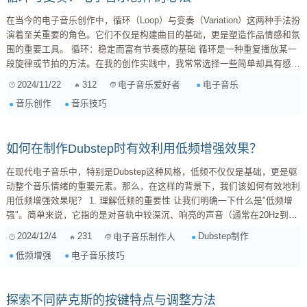
在当今的电子音乐创作中，循环（Loop）与变奏（Variation）这两种手法扮
演着至关重要的角色。它们不仅是构建曲目的基础，更是塑造作品情感和氛
围的重要工具。 循环：稳定而富有节奏感的基础 循环是一种重复播放某一
段旋律或节拍的方法。在我的创作实践中，我常常选择一些简单却具有感染
力的小段落作为基础，例如一个四小节的合成器旋律或者打击乐模式。这些
2024/11/22
312
电子音乐
电子音乐爱好者
元素就像乐曲的大脑，提供了一个稳定且引人入胜的核心，让听众容易跟随
音乐创作
音乐技巧
并沉浸其中。 例如，我曾经尝试过将同一段鼓点以不同速度进行反复播
放，这样不仅营造出一种机械感，还为后续加入其他乐器奠定了坚实基础。
当你把...
如何在制作Dubstep时有效利用低频增强效果？
在现代电子音乐中，特别是Dubstep这种风格，低频不仅仅是基础，更是驱
动整个音乐情绪的重要元素。那么，在这样的背景下，我们该如何有效地利
用低频增强效果呢？ 1. 理解低频的重要性 让我们明确一下什么是"低频增
强"。简单来说，它指的是对音轨中较深沉、响亮的声音（通常在20Hz到
200Hz之间）的强调。这些声波不仅能让听众产生震撼感，还能为歌曲增添
2024/12/4
231
Dubstep制作
电子音乐制作人
厚度和饱满度。在一首高能量的Dubstep曲子里，合成器、贝斯和鼓点都需
低频增强
电子音乐技巧
要良好的低频支撑，以便创造出强烈的舞台感。 2. 使用合适的软件工具 你
需要选择合适的工具...
探索不同萨克斯的按键特点与调整方法