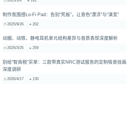
2025/5/6
191
制作氛围感Lo-Fi Pad：告别“死板”，让音色“漂浮”与“演变”
2025/9/26
202
动圈、动铁、静电耳机单元结构差异与音质表现深度解析
2025/3/25
259
别给“智商税”买单：三款带真实NRC测试报告的定制吸音挂画
深度调研
2026/4/17
130
音乐教学新思路？一套AI辅助课程设计方案，互动、个性化
反馈、创作挑战全搞定！
2025/5/16
459
数字调音台自动化功能在剧场演出中的实战应用指南