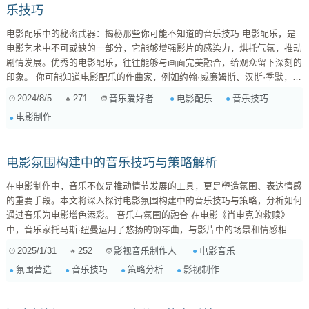
乐技巧
电影配乐中的秘密武器：揭秘那些你可能不知道的音乐技巧 电影配乐，是
电影艺术中不可或缺的一部分，它能够增强影片的感染力，烘托气氛，推动
剧情发展。优秀的电影配乐，往往能够与画面完美融合，给观众留下深刻的
印象。 你可能知道电影配乐的作曲家，例如约翰·威廉姆斯、汉斯·季默，但
你是否知道这些作曲家是如何运用音乐技巧来创作出如此动人心弦的配乐？
2024/8/5
271
电影配乐
音乐技巧
音乐爱好者
1. 音调与情绪的对应 音乐的音调能够直接影响观众的情绪。例如，高音调
电影制作
的音乐往往给人紧张、兴奋的感觉，而低音调的音乐则会让人感到沉重、悲
伤。在电影配乐中，作曲家会根...
电影氛围构建中的音乐技巧与策略解析
在电影制作中，音乐不仅是推动情节发展的工具，更是塑造氛围、表达情感
的重要手段。本文将深入探讨电影氛围构建中的音乐技巧与策略，分析如何
通过音乐为电影增色添彩。 音乐与氛围的融合 在电影《肖申克的救赎》
中，音乐家托马斯·纽曼运用了悠扬的钢琴曲，与影片中的场景和情感相融
合，营造出一种宁静、希望的氛围。这种音乐与画面的结合，让观众在视觉
2025/1/31
252
电影音乐
影视音乐制作人
享受的同时，也能感受到音乐带来的情感共鸣。 音乐的情感表达 电影《阿
氛围营造
音乐技巧
策略分析
影视制作
甘正传》中，音乐家艾伦·席尔维斯特运用了欢快的旋律和感人的配乐，将
阿甘的人生经历与音乐完美结合，表达出对生活的热爱和对人性的关怀。
...