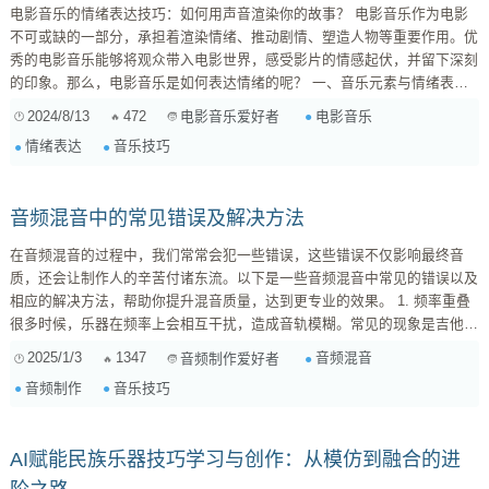
电影音乐的情绪表达技巧：如何用声音渲染你的故事？ 电影音乐作为电影
不可或缺的一部分，承担着渲染情绪、推动剧情、塑造人物等重要作用。优
秀的电影音乐能够将观众带入电影世界，感受影片的情感起伏，并留下深刻
的印象。那么，电影音乐是如何表达情绪的呢？ 一、音乐元素与情绪表达
的对应关系 电影音乐的情绪表达，主要通过音调、节奏、和声、音色、旋
2024/8/13
472
电影音乐
电影音乐爱好者
律等音乐元素的组合运用来实现。 音调： 高音调往往代表兴奋、紧张、喜
情绪表达
音乐技巧
悦等情绪，而低音调则代表沉重、悲伤、压抑等情绪。例如，恐怖片中常用
的低沉音调和快速节奏...
音频混音中的常见错误及解决方法
在音频混音的过程中，我们常常会犯一些错误，这些错误不仅影响最终音
质，还会让制作人的辛苦付诸东流。以下是一些音频混音中常见的错误以及
相应的解决方法，帮助你提升混音质量，达到更专业的效果。 1. 频率重叠
很多时候，乐器在频率上会相互干扰，造成音轨模糊。常见的现象是吉他与
鼓的中频段重叠，或者人声被其他乐器淹没。为了解决这个问题，可以通过
2025/1/3
1347
音频混音
音频制作爱好者
EQ（均衡器）进行频率剪切，确保每个乐器在其频率范围内清晰可辨。 2.
音频制作
音乐技巧
动态控制失衡 无论是声部之间的动态对比，还是音量的统一，缺乏合适的
动态控制都是一个普遍问题。过度压缩会使音轨失去生命力，而动...
AI赋能民族乐器技巧学习与创作：从模仿到融合的进