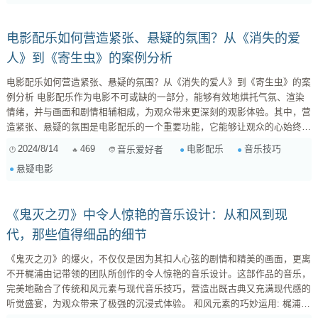
致音符的音量、音色和...
电影配乐如何营造紧张、悬疑的氛围？从《消失的爱
人》到《寄生虫》的案例分析
电影配乐如何营造紧张、悬疑的氛围？从《消失的爱人》到《寄生虫》的案
例分析 电影配乐作为电影不可或缺的一部分，能够有效地烘托气氛、渲染
情绪，并与画面和剧情相辅相成，为观众带来更深刻的观影体验。其中，营
造紧张、悬疑的氛围是电影配乐的一个重要功能，它能够让观众的心始终悬
着，为剧情发展增添悬念和刺激。 如何通过音乐来营造紧张、悬疑的氛围
2024/8/14
469
电影配乐
音乐技巧
音乐爱好者
呢？这并非一件容易的事，它需要作曲家对电影的整体风格和剧情走向有深
悬疑电影
刻的理解，并运用多种音乐技巧来实现。下面，我们将通过两个经典案例
——《消失的爱人》和《寄生虫》的配乐来分析电影配乐如何营造紧张、悬
疑的氛围。 《消失的...
《鬼灭之刃》中令人惊艳的音乐设计：从和风到现
代，那些值得细品的细节
《鬼灭之刃》的爆火，不仅仅是因为其扣人心弦的剧情和精美的画面，更离
不开梶浦由记带领的团队所创作的令人惊艳的音乐设计。这部作品的音乐，
完美地融合了传统和风元素与现代音乐技巧，营造出既古典又充满现代感的
听觉盛宴，为观众带来了极强的沉浸式体验。 和风元素的巧妙运用: 梶浦由