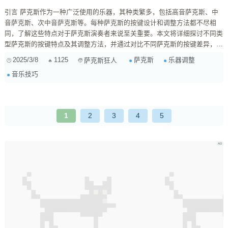
引言 萨克斯作为一种广泛使用的乐器，其种类繁多，包括高音萨克斯、中
音萨克斯、次中音萨克斯等。每种萨克斯的按键设计和调整方法都不尽相
同，了解这些特点对于萨克斯演奏者来说至关重要。本文将详细探讨不同类
型萨克斯的按键特点及其调整方法，并通过对比不同萨克斯的按键差异，帮
助乐手更好地适应不同乐器的按键设置。 高音萨克斯 高音萨克斯
2025/3/8
1125
萨克斯
乐器调整
萨克斯狂人
（Soprano Saxophone）以其明亮、尖锐的音色著称，常用于爵士乐和古典
音乐技巧
音乐中。其按键设计相对紧凑，适合快速演奏。高音萨克斯的按键特点包
括： 按键间距小 ...
1
2
3
4
5