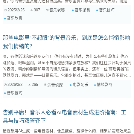
着，你的音乐鉴赏能力还有待提高。音乐鉴赏并非与生俱来的天赋，而是一
种可以通过后天培养和训练获得的技能。它不仅仅是“好听”或“不好听”的简
2025/2/25
307
音乐鉴赏
音乐技巧
音乐老饕
单判断，更是一种深入理解音乐的结构、情感、历史背景以及文化内涵的能
音乐欣赏
力。 那么，如何才能有效地培养你的音乐鉴赏能力，让你的耳朵更加敏
锐，让你的心灵更加丰富呢？本文将从多个角度入手，为你提供一套系统而
实用的方法，帮助你打开音乐世界的大门，成为一个真正的...
那些电影里“不起眼”的背景音乐，到底是怎么悄悄影响
我们情绪的？
嘿，各位影迷和乐迷朋友们！ 你们有没有想过，为什么有些电影能让你心
跳加速、眼眶湿润，甚至不自觉地感到紧张或放松？我们往往会归功于演员
的表演、精妙的剧情和导演的镜头语言。但事实上，还有一位“幕后英雄”在
默默发力，那就是——背景音乐。它很少抢戏，甚至你压根儿注意不到它，
却能像一位无形的情绪操控师，精准地拿捏住我们的感受。 那这些“几乎不
2026/3/2
265
电影配乐
情绪影响
乐音侦探
被注意到”的背景音乐，到底是怎么“悄悄地”影响我们情绪的呢？今天就来扒
音乐技巧
一扒这其中的几个小秘密！ 1. 情绪的“放大镜”和“引导者” 背景音乐最直接的
作用，就是对画面情绪的强化和引导。当画面呈现紧张气氛...
告别平庸！音乐人必看AI电音素材生成进阶指南：工
具与技巧双管齐下
最近想用AI生成一些电音素材，像是鼓点、旋律什么的，结果却发现效果总