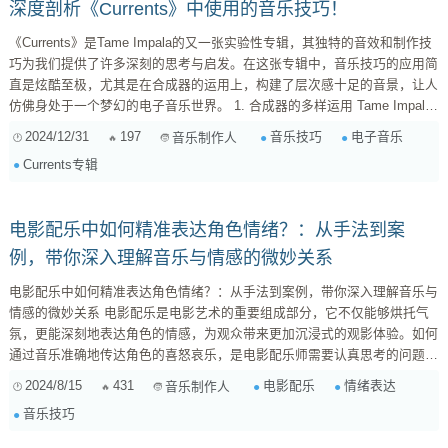
深度剖析《Currents》中使用的音乐技巧！
《Currents》是Tame Impala的又一张实验性专辑，其独特的音效和制作技
巧为我们提供了许多深刻的思考与启发。在这张专辑中，音乐技巧的应用简
直是炫酷至极，尤其是在合成器的运用上，构建了层次感十足的音景，让人
仿佛身处于一个梦幻的电子音乐世界。 1. 合成器的多样运用 Tame Impala
在《Currents》中广泛使用了各种合成器，尤其是模拟合成器，创造出丰富
2024/12/31
197
音乐技巧
电子音乐
音乐制作人
的音色变化。比如，在《Let It Happen》中，开头的合成器铺陈就将听众迅
Currents专辑
速带入了一个动感十足的氛围。通过对波形的细致调整，结合滤波和延迟效
果，形成了如潮水般涌动的音效，令人耳目一新。...
电影配乐中如何精准表达角色情绪？：从手法到案
例，带你深入理解音乐与情感的微妙关系
电影配乐中如何精准表达角色情绪？：从手法到案例，带你深入理解音乐与
情感的微妙关系 电影配乐是电影艺术的重要组成部分，它不仅能够烘托气
氛，更能深刻地表达角色的情感，为观众带来更加沉浸式的观影体验。如何
通过音乐准确地传达角色的喜怒哀乐，是电影配乐师需要认真思考的问题。
本文将从音乐技巧、案例分析等方面，探讨如何在电影配乐中精准表达角色
2024/8/15
431
电影配乐
情绪表达
音乐制作人
情绪。 一、电影配乐中的情绪表达技巧 电影配乐师在表达角色情绪时，会
音乐技巧
运用多种音乐技巧，例如： 节奏变化 : 节奏是音乐的重要组成部分，它能
够直接影响...