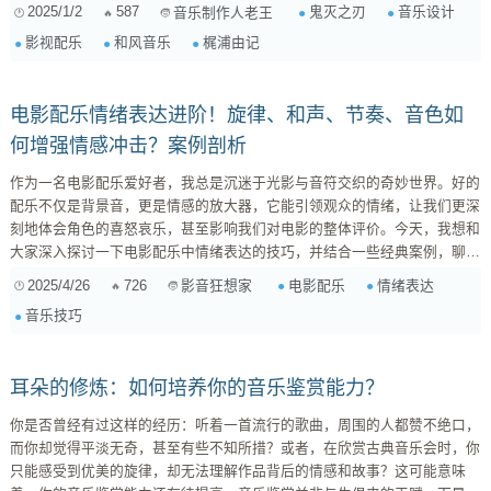
记对日本传统音乐有着深入的研究和理解，她在《鬼灭之刃》的配乐中大量
2025/1/2
587
鬼灭之刃
音乐设计
音乐制作人老王
运用了三味线、尺八、筝等传统乐器，这些乐器的音色独特而富有韵味，为
影视配乐
和风音乐
梶浦由记
作品增添了浓厚的和风气息。但仅仅使用传统乐器并不足以构成成功的配
乐，梶浦由记巧妙地将这些乐器与现代乐器、电子音效相结合，创造出一种
既...
电影配乐情绪表达进阶！旋律、和声、节奏、音色如
何增强情感冲击？案例剖析
作为一名电影配乐爱好者，我总是沉迷于光影与音符交织的奇妙世界。好的
配乐不仅是背景音，更是情感的放大器，它能引领观众的情绪，让我们更深
刻地体会角色的喜怒哀乐，甚至影响我们对电影的整体评价。今天，我想和
大家深入探讨一下电影配乐中情绪表达的技巧，并结合一些经典案例，聊聊
配乐是如何塑造角色、推动剧情和营造氛围的。 一、情绪表达的基础：音
2025/4/26
726
电影配乐
情绪表达
影音狂想家
乐元素 在探讨具体技巧之前，我们先来回顾一下构成音乐情绪表达的几个
音乐技巧
核心元素： 旋律： 旋律是音乐的灵魂，它高低起伏的走向，直接影响着我
们对音乐情绪的感知。一般来说，上...
耳朵的修炼：如何培养你的音乐鉴赏能力？
你是否曾经有过这样的经历：听着一首流行的歌曲，周围的人都赞不绝口，
而你却觉得平淡无奇，甚至有些不知所措？或者，在欣赏古典音乐会时，你
只能感受到优美的旋律，却无法理解作品背后的情感和故事？这可能意味