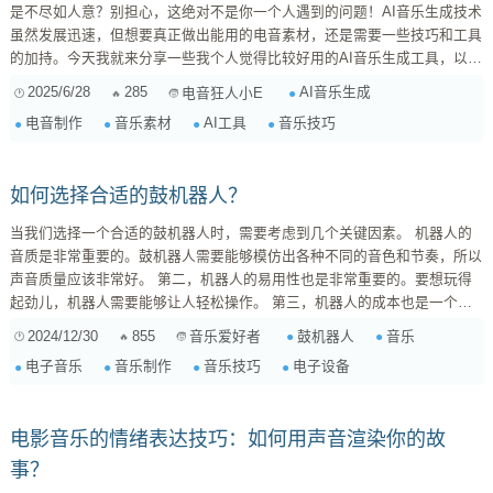
是不尽如人意？别担心，这绝对不是你一个人遇到的问题！AI音乐生成技术
虽然发展迅速，但想要真正做出能用的电音素材，还是需要一些技巧和工具
的加持。今天我就来分享一些我个人觉得比较好用的AI音乐生成工具，以及
一些能够提升AI生成素材质量的小技巧，希望能帮你在电音创作的道路上更
2025/6/28
285
AI音乐生成
电音狂人小E
进一步。 一、AI电音素材生成工具推荐 市面上的AI音乐生成工具琳琅满
电音制作
音乐素材
AI工具
音乐技巧
目，但真正能做出高质量电音素材的并不多。以下是我亲测觉得不错的几
款，各有侧重，你可以根据自己的需求选择： ...
如何选择合适的鼓机器人？
当我们选择一个合适的鼓机器人时，需要考虑到几个关键因素。 机器人的
音质是非常重要的。鼓机器人需要能够模仿出各种不同的音色和节奏，所以
声音质量应该非常好。 第二，机器人的易用性也是非常重要的。要想玩得
起劲儿，机器人需要能够让人轻松操作。 第三，机器人的成本也是一个需
要考虑的问题。 Drum machines 的价格差异比较大，所以我们需要根据自
2024/12/30
855
鼓机器人
音乐
音乐爱好者
己的预算来选择。 第四，机器人的功能性也是非常重要的。 Drum
电子音乐
音乐制作
音乐技巧
电子设备
machines 不仅需要能够模仿出各种不同的音色，还需要能够添加各种效果
和控制。 机器人的品牌和售后服务也是非常...
电影音乐的情绪表达技巧：如何用声音渲染你的故
事？