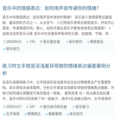
音乐中的情感表达：如何用声音传递你的情绪？
音乐中的情感表达：如何用声音传递你的情绪？ 音乐是人类情感表达最直
接、最深刻的方式之一。从古至今，人们用音乐来表达喜怒哀乐，抒发内心
感受，传递情感共鸣。那么，如何才能在音乐中更有效地表达情感呢？ 1.
选择合适的音乐元素 音乐中包含着各种各样的元素，如旋律、节奏、和
声、音色、音效等。不同的元素组合在一起，能够表达出不同的情感。 旋
2024/8/13
744
音乐制作
情感表达
音乐爱好者
律 ：旋律是音乐的灵魂，它直接决定了音乐的感情基调。例如，上升的旋
音乐技巧
律通常给人以积极、乐观的感觉，而下降的旋律则更容易表达悲伤、失落的
情绪。 ...
练习时左手按音深浅差异导致的情绪表达偏差案例分
析
在音乐演奏和练习中，左手按音的深浅差异往往会对情绪表达产生重要影
响。本文将结合具体案例，分析左手按音深浅差异导致的情绪表达偏差，并
探讨如何通过调整技巧来改善这一现象。 案例背景 在一场古典吉他比赛
中，选手A和B分别演奏了同一首曲子。选手A在演奏过程中，左手按音的深
浅控制得非常精准，使得音乐的情绪表达细腻而富有层次。而选手B在演奏
2025/2/17
197
音乐练习
音乐技巧研究者
中，左手按音的深浅差异较大，导致音乐的情绪表达出现偏差，影响了整体
左手按音
情绪表达
偏差案例
音乐技巧
效果。 情绪表达偏差分析 按音深浅不均 ：选手B的左手按音深浅不均，导