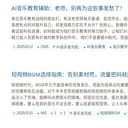
AI音乐教育辅助：老师，别再为这些事发愁了！
各位音乐教育战线的朋友们，有没有觉得每天备课、批改作业、组
易想有点时间提升自己，却发现精力实在不允许？别担心，我懂你
看这股科技浪潮，如何能成为咱们音乐教育的得力助手，让咱们从
精力投入到更有价值的教学和创作中。 咱们不是要被AI取代，而是
手中的利器。 一、AI音乐教育辅助：到底能帮咱们做些啥？ 说起AI音乐，可能有些老师会觉得高
2025/5/12
2505
AI音乐教育
音乐教学
AI音乐老司机
深莫测，离自己很远。但其实，AI早已悄悄渗透到我们生活的方方面
短视频BGM选择指南：告别素材荒，流量密码
短视频时代，BGM早已不是简单的背景音乐，而是内容表达的重
的完播率和互动量。对于辛辛苦苦拍摄剪辑的短视频创作者来说，
品注入了灵魂，能瞬间点燃观众的情绪。但现实往往是，面对海量
择困难，要么找到的音乐平淡无奇，要么就是版权受限，让人头疼
短视频BGM的选择技巧，帮你告别素材荒，轻松找到最适合你的流量密码！ 一、明
2025/5/15
945
1
1
短视频BGM
音乐老司机
容和目标受众 在开始寻找BGM之前，务必先明确你的视频内容和目标受众。不同的内容类型和受
众群体，...