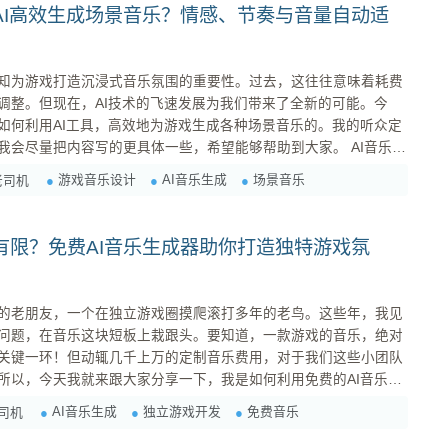
AI高效生成场景音乐？情感、节奏与音量自动适
知为游戏打造沉浸式音乐氛围的重要性。过去，这往往意味着耗费
调整。但现在，AI技术的飞速发展为我们带来了全新的可能。今
如何利用AI工具，高效地为游戏生成各种场景音乐的。我的听众定
尽量把内容写的更具体一些，希望能够帮助到大家。 AI音乐生
游戏音乐设计
AI音乐生成
场景音乐
老司机
分钟甚至几秒钟内生成音乐片段，极大地缩...
有限？免费AI音乐生成器助你打造独特游戏氛
的老朋友，一个在独立游戏圈摸爬滚打多年的老鸟。这些年，我见
问题，在音乐这块短板上栽跟头。要知道，一款游戏的音乐，绝对
关键一环！但动辄几千上万的定制音乐费用，对于我们这些小团队
所以，今天我就来跟大家分享一下，我是如何利用免费的AI音乐生
打造出独一无二的背景音乐的！ 一、 为什么选择AI音
AI音乐生成
独立游戏开发
免费音乐
司机