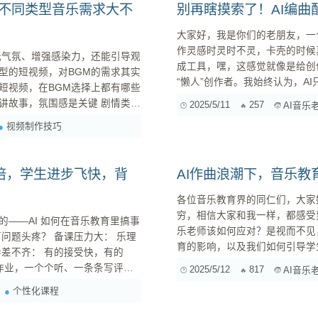
，不同类型音乐需求大不
别再瞎摸索了！AI编
大家好，我是你们的老朋友，一
作灵感时灵时不灵，卡壳的时候
托气氛、增强感染力，还能引导观
成工具，嘿，这感觉就像是给创作开了个外挂，
型的短视频，对BGM的需求其实
“懒人”创作者。我始终认为，
短视频，在BGM选择上都有哪些
合自己的实战经验，跟大家聊聊
2025/5/11
257
AI音乐
一、选对
要求，就如同电影配乐一样，需要
视频制作技巧
平淡如水，重则破坏氛围，让观
倍，学生进步飞快，背
AI作曲浪潮下，音乐
各位音乐教育界的同仁们，大家
穷，相信大家和我一样，都感受
——AI 如何在音乐教育里搞事
乐老师该如何应对？是视而不见
育的影响，以及我们如何引导学
AI作曲：是洪水猛兽还是教学福音？ 不可否认，AI作曲的出现，确实给一部分人带来
2025/5/12
817
AI音乐
担心AI会取代作曲家，也有人
个性化课程
悲观。任何一项新技术的出...