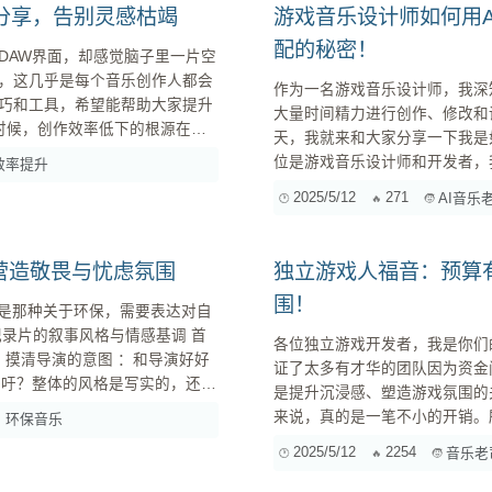
分享，告别灵感枯竭
游戏音乐设计师如何用
配的秘密！
DAW界面，却感觉脑子里一片空
，这几乎是每个音乐创作人都会
作为一名游戏音乐设计师，我深
巧和工具，希望能帮助大家提升
大量时间精力进行创作、修改和
天，我就来和大家分享一下我是
备工作。 1. 建立自
位是游戏音乐设计师和开发者，我会
效率提升
成的优势：快、多、变！ 在深入探讨具体方法之前，我们先来聊聊AI音乐生成相比传统方式的优
2025/5/12
271
AI音乐
势： 速度快 ：AI可以在几
片营造敬畏与忧虑氛围
独立游戏人福音：预算
围！
别是那种关于环保，需要表达对自
各位独立游戏开发者，我是你们
好
证了太多有才华的团队因为资金
呼吁？整体的风格是写实的，还是
是提升沉浸感、塑造游戏氛围的
带有一些诗意的浪漫？理解导演的意图，是配乐不跑偏的第一步。 分析影片的节奏 ...
来说，真的是一笔不小的开销。
环保音乐
成工具，在预算有限的情况下，为我的游戏
2025/5/12
2254
音乐老
乐生成？ 首先，咱们得明确一点，我并不是鼓吹完全依赖AI。原创音乐的价值毋庸置疑，如果预算
充足，...