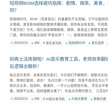
短视频BGM选择避坑指南：剧情、搞笑、美食
同？
短视频时代，BGM（背景音乐）的重要性不言而喻。它不仅能烘
众情绪，甚至影响视频的整体传播效果。但你有没有发现，不同类
千差万别？今天，咱们就来聊聊剧情、搞笑、美食这三种常见类型
门道，帮你找到最合适的“声音伙伴”！ 一、剧情类短视频：用音乐讲故事，氛围感是关键 剧情类短
视频，顾名思义，重在讲述一个完整的故事。这类视频对BGM的
2025/5/15
469
短视频BGM
音乐选择
音乐老司机
紧密贴合剧情发展，推动情节，渲染情绪。如果用错了音乐，轻则
众...
别再土法炼钢啦！AI音乐教育工具，老师效率翻
后逻辑全解析！
各位音乐老师、未来的音乐家们，今天咱们不聊情怀，就聊点实在的
情，帮咱们提效、进步！ 先问大家一个问题：你是不是还在为以下问题头疼？ 备课压力大： 乐理
知识点太多，找资料、做课件，一不小心就熬到半夜。 学生水平参差不齐： 有的接受快，有的
慢，照顾不过来，因材施教太难了！ 作品点评费时费力： 几百份作业，一个个听、一条条写评
语，眼睛都要瞎了！ 教学形式单...
2025/5/15
388
AI音乐教育
智能乐器
AI音乐老司机