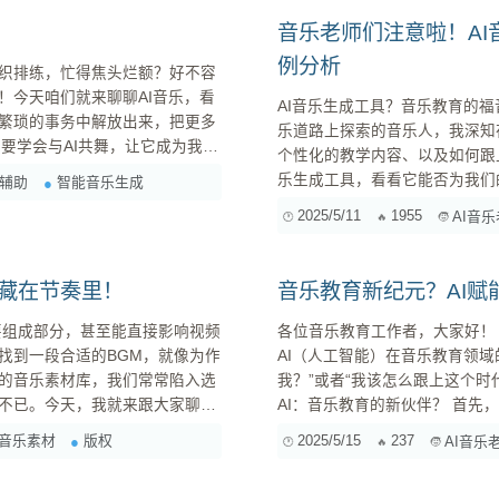
音乐老师们注意啦！A
例分析
织排练，忙得焦头烂额？好不容
！今天咱们就来聊聊AI音乐，看
AI音乐生成工具？音乐教育的福音还是挑战？ 各位音乐教育界的同
繁琐的事务中解放出来，把更多
乐道路上探索的音乐人，我深知
要学会与AI共舞，让它成为我们
个性化的教学内容、以及如何跟
乐生成工具，看看它能否为我们的音乐教学带来新的
辅助
智能音乐生成
面，音乐领域也不例外。那...
在音乐领域的应用也越来越广泛
2025/5/11
1955
AI音
中，AI音乐生成工具尤其引人
思路。那么，AI音乐生成工具究竟.
就藏在节奏里！
音乐教育新纪元？AI
要组成部分，甚至能直接影响视频
各位音乐教育工作者，大家好！ 今天，咱们来聊聊一个既让人兴奋又可能有些焦虑的话题—
找到一段合适的BGM，就像为作
AI（人工智能）在音乐教育领域
的音乐素材库，我们常常陷入选
我？”或者“我该怎么跟上这个
不已。今天，我就来跟大家聊聊
AI：音乐教育的新伙伴？ 首先，我们需要明确一点：AI不是来取代我们，而是来帮助我们更好地完
确你的视频内
成教学任务的。它是一个强大的
音乐素材
版权
2025/5/15
237
AI音乐
生的创造力。想想看，如果有一