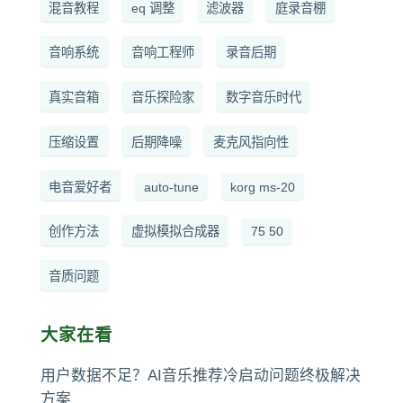
混音教程
eq 调整
滤波器
庭录音棚
音响系统
音响工程师
录音后期
真实音箱
音乐探险家
数字音乐时代
压缩设置
后期降噪
麦克风指向性
电音爱好者
auto-tune
korg ms-20
创作方法
虚拟模拟合成器
75 50
音质问题
大家在看
用户数据不足？AI音乐推荐冷启动问题终极解决
方案