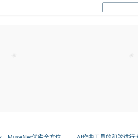
ox、MuseNet优劣全方位
AI作曲工具的和弦进