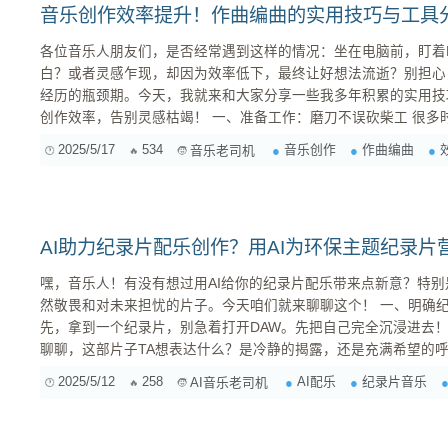
音乐创作效率提升！作曲编曲的实用技巧与工具
各位音乐人朋友们，是否经常遇到这样的情况：坐在电脑前，盯着
白？或者灵感乍现，却因为效率低下，最终让好想法流逝？别担心
经历的瓶颈期。今天，我就来和大家分享一些我多年积累的实用技
创作效率，告别灵感枯竭！ 一、准备工作：磨刀不误砍柴工 很多时候，创作效率低下的根源在于
准备不足。就像厨师做菜前要先备好食材一样，音乐创作也需要一些前期的准
2025/5/17
534
音乐创作
作曲编曲
音乐老司机
己的素材库 素材库是音乐创作的基石。一个丰富的素材库可以为你提供源源不断的灵感，节省大量
的时...
AI助力纪录片配乐创作？用AI为环保主题纪录
嘿，音乐人！有没有想过用AI给你的纪录片配乐带来点新意？特
然敬畏和对未来担忧的片子。今天咱们就来聊聊这个！ 一、明确纪录片的叙事风格与情感基调 首
先，拿到一个纪录片，别急着打开DAW。先把自己完全沉浸进去！ 摸清导演的意图 ：和导演好
聊聊，这部片子TA想表达什么？是冷静的揭露，还是充满希望的
2025/5/12
258
AI配乐
纪录片音乐
AI音乐老司机