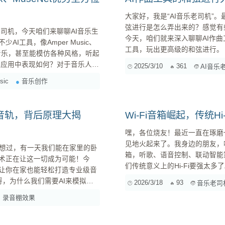
大家好，我是“AI音乐老司机”
弦进行是怎么弄出来的？感觉有
今天，咱们就来深入聊聊AI作
工具，像Amper Music、
工具，玩出更高级的和弦进行。 AI作曲的和弦进行是怎么来的？ 首先，我们要明白，AI作曲工
动生成音乐，甚至能模仿各种风格，听起
并不是凭空“创造”出和弦进行
2025/3/10
361
AI音乐
就来深入剖析一下这些AI音乐生
sic
音乐创作
音轨，背后原理大揭
Wi-Fi音箱崛起，传统H
嘿，各位烧友！最近一直在琢磨一
见地火起来了。我身边的朋友，
想过，有一天我们能在家里的卧
箱，听歌、语音控制、联动智能家电，那叫一个方便。 要
技术正在让这一切成为可能！今
们传统意义上的Hi-Fi要强太
，让你在家也能轻松打造专业级音
无缝切换、手机App控制，这
2026/3/18
93
音乐老司
出你喜欢的音乐，这种体验是传统Hi-Fi很难给到的。 但
录音棚效果
们，心里总还是给传统Hi-...