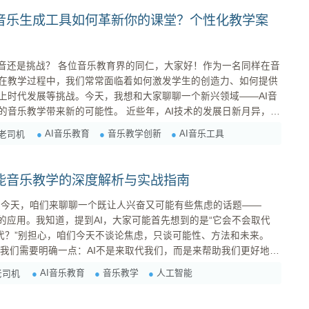
I音乐生成工具如何革新你的课堂？个性化教学案
仁，大家好！作为一名同样在音
在教学过程中，我们常常面临着如何激发学生的创造力、如何提供
上时代发展等挑战。今天，我想和大家聊聊一个新兴领域——AI音
可能性。 近些年，AI技术的发展日新月异，它
。从辅助作曲、编曲，到音乐分析、推荐，AI的身影无处不在。其
AI音乐教育
音乐教学创新
AI音乐工具
乐老司机
关注。它可以通过算法自动生成音乐，为音乐创作和教育提供了新的
..
赋能音乐教学的深度解析与实战指南
—
的应用。我知道，提到AI，大家可能首先想到的是“它会不会取代
时代？”别担心，咱们今天不谈论焦虑，只谈可能性、方法和未来。
工具，可以辅助我们进行教学、提供个性化学习方案，甚至激发学
AI音乐教育
音乐教学
人工智能
老司机
个助手能帮你批改作业、分析学生学习进度、推荐合适...