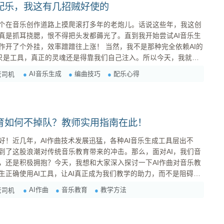
曲配乐，我这有几招贼好使的
个在音乐创作道路上摸爬滚打多年的老炮儿。话说这些年，我这创
真是抓耳挠腮，恨不得把头发都薅光了。直到我开始尝试AI音乐生
效率蹭蹭往上涨！ 当然，我不是那种完全依赖AI的
AI只是工具，真正的灵魂还是得靠我们自己注入。所以今天，我就结
如何更好地利用AI进行编曲配乐，让你的音乐作品更上一层楼。
AI音乐生成
编曲技巧
配乐心得
老司机
工具，事半功倍 市面上的AI音乐生成工具琳琅满目，功能也是各有千秋。...
教育如何不掉队？教师实用指南在此！
好！近几年，AI作曲技术发展迅猛，各种AI音乐生成工具层出不
到了这股浪潮对传统音乐教育带来的冲击。那么，面对AI，我们音
，还是积极拥抱？今天，我想和大家深入探讨一下AI作曲对音乐教
生正确使用AI工具，让AI真正成为我们教学的助力，而不是阻碍。
了焦虑。有人
AI作曲
音乐教育
教学方法
老司机
担心学生会过度依赖AI，丧失创作能力。但依我看，完全没必要如此