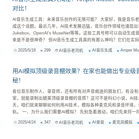
对比！
AI音乐生成工具：未来音乐创作的无限可能？ 大家好，我是音乐老司机，今天咱们来聊聊AI音乐生
成这个话题。最近几年，AI技术发展迅猛，音乐创作领域也涌现出不少AI
Jukebox、OpenAI's MuseNet等等。这些工具号称可以自
来是不是很神奇？ 但AI音乐生成工具真的有那么神吗？它们在实际应用中表现如何？对于音乐人来
说，这些工具是助力创作的利器，还是抢饭碗的威胁？今天，咱们
2025/5/18
299
AI音乐生成
Amper Mu
AI音乐老司机
成工具的优缺点，看看它们到底能给我们带来什么。 AI音乐生成...
用AI模拟顶级录音棚效果？在家也能做出专业级
秘！
各位音乐制作人、录音师，还有所有对声音痴迷的朋友们，有没有
室，就能录制出媲美顶级录音棚的音质？这可不是科幻小说，AI
天，咱们就来聊聊如何利用AI技术，模拟各种麦克风和录音环境
轨。 一、为什么我们需要AI模拟？ 先别急着激动，咱们先来捋一捋，为什么我们需要AI来模拟麦
克风和录音环境？原因很简单： 成本限制 ：专业的麦克风和录音棚设备价格不菲，动辄几万甚至
2025/4/24
347
AI录音
麦克风模拟
AI音乐老司机
几十万，对于大多数个人音乐人和...