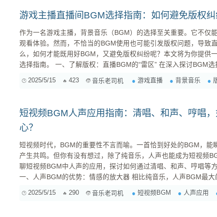
游戏主播直播间BGM选择指南：如何避免版权
作为一名游戏主播，背景音乐（BGM）的选择至关重要。它不仅
观看体验。然而，不恰当的BGM使用也可能引发版权问题，导致
么，如何才能既用好BGM，又避免版权纠纷呢？本文将为你提供一
选择指南。 一、了解版权：直播BGM的“雷区” 在深入探讨BGM选择之前，我们首先需要了解一些
基本的版权知识。简单来说，音乐作品的版权归属于创作者或版权
2025/5/15
423
游戏直播
背景音乐
音乐老司机
行为。直播平台对于版权的管控越来越严格，一旦检测到侵权行为
至封禁账号等措施。因此，切勿抱有侥...
短视频BGM人声应用指南：清唱、和声、哼唱
心？
短视频时代，BGM的重要性不言而喻。一首恰到好处的BGM，能
产生共鸣。但你有没有想过，除了纯音乐，人声也能成为短视频BGM的利器？ 今
聊短视频BGM中人声的应用，探讨如何通过清唱、和声、哼唱等
一、人声BGM的优势：情感的放大器 相比纯音乐，人声BGM最大的优势在于它能直接传递情感。
歌词、音色、演唱方式，都能成为情感表达的载体。例如： 清唱： 纯粹、真挚，适合表达细腻的
2025/5/15
290
短视频BGM
人声应用
音乐老司机
情感，例如思念...