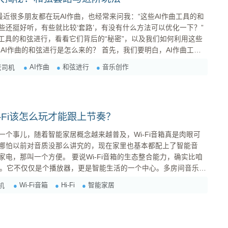
。最近很多朋友都在玩AI作曲，也经常来问我：“这些AI作曲工具的和
些还挺好听，有些就比较‘套路’，有没有什么方法可以优化一下？”
曲工具的和弦进行，看看它们背后的“秘密”，以及我们如何利用这些
具
的。它们通常是基于大量的音乐数据进行学习，这些数据包括各种风
AI作曲
和弦进行
音乐创作
老司机
格、流派的乐曲，以及它们对应的和弦进行。 1. 马尔可夫链 ...
i-Fi该怎么玩才能跟上节奏？
个事儿，随着智能家居概念越来越普及，Wi-Fi音箱真是肉眼可
哪怕以前对音质没那么讲究的，现在家里也基本都配上了智能音
说Wi-Fi音箱的生态整合能力，确实比咱
多了。它不仅仅是个播放器，更是智能生活的一个中心。多房间音乐、
些都是它的强项。很多时候，你可能刚回到家，一句话就能让音箱放
Wi-Fi音箱
Hi-Fi
智能家居
机
问题来了，咱们这些追求音质的“老司机”