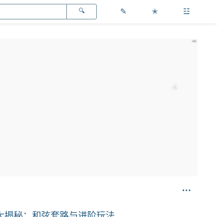
✎
✭
☳
行大揭秘：和弦套路与进阶玩法