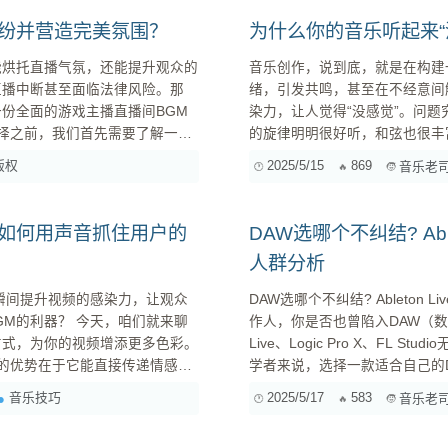
纠纷并营造完美氛围？
为什么你的音乐听起来“
能烘托直播气氛，还能提升观众的
音乐创作，说到底，就是在构建
直播中断甚至面临法律风险。那
绪，引发共鸣，甚至在不经意间
份全面的游戏主播直播间BGM
染力，让人觉得“没感觉”。问题究竟出在哪里？ 作为一名音乐人
的旋律明明很好听，和弦也很丰
所有者，未经授权使用属于侵权
还不够。” 情感表达并非玄学，它是一系列可学习、可掌握的技巧。今天，我就将结合多年的创作
版权
2025/5/15
869
音乐老
，可能会采取警告、下架视频甚
经验，深入探讨音乐创作中情感
“活”起来。 ...
，如何用声音抓住用户的
DAW选哪个不纠结? Ableto
人群分析
瞬间提升视频的感染力，让观众
DAW选哪个不纠结? Ableton Live/L
天，咱们就来聊
作人，你是否也曾陷入DAW（数
方式，为你的视频增添更多色彩。
Live、Logic Pro X、F
学者来说，选择一款适合自己的
音乐技巧
2025/5/17
583
音乐老