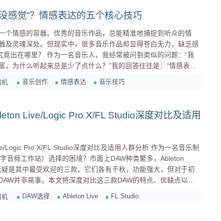
没感觉”？情感表达的五个核心技巧
一个情感的容器。优秀的音乐作品，总能精准地捕捉到听众的情
触及灵魂深处。但现实中，很多音乐作品却显得苍白无力，缺乏感
，我经常被问到类似的问题：“我
富，为什么听起来总是少了点什么？”我的回答往往是：“情感表达
音乐创作
情感表达
音乐技巧
司机
表达的五个核心技巧，帮助你提升作品的感染力，让你的音乐真正
n Live/Logic Pro X/FL Studio深度对比及适用
ogic Pro X/FL Studio深度对比及适用人群分析 作为一名音乐制
字音频工作站）选择的困境？市面上DAW种类繁多，Ableton
L Studio无疑是其中最受欢迎的三款。它们各有千秋，功能强大，但对于初
DAW并非易事。本文将深度对比这三款DAW的特点、优缺点以及
适用人群，助你找到最适合自己的“战友”。 1. Ableton Live：现场演出与创意灵感的碰撞 特点： ...
DAW选择
Ableton Live
FL Studio
司机