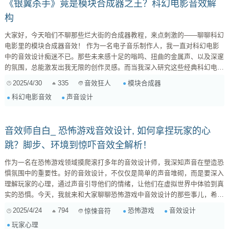
《银翼杀手》竟是模块合成器之王？科幻电影音效解
构
大家好，今天咱们不聊那些烂大街的合成器教程，来点刺激的——聊聊科幻
电影里的模块合成器音效！ 作为一名电子音乐制作人，我一直对科幻电影
中的音效设计痴迷不已。那些未来感十足的嗡鸣、扭曲的金属声、以及深邃
的氛围，总能激发出我无限的创作灵感。而当我深入研究这些经典科幻电影
的幕后制作时，我惊讶地发现，模块合成器竟然是打造这些令人难忘音效的
2025/4/30
335
模块合成器
音效狂人
幕后功臣！ 为什么是模块合成器？ 模块合成器，顾名思义，是由一个个独
科幻电影音效
声音设计
立的模块组成的合成器系统。每个模块都负责特定的功能，例如振荡器、滤
波器、放大器、包络等等。你可以像搭积木一样，自由地将这...
音效师自白_ 恐怖游戏音效设计, 如何拿捏玩家的心
跳？脚步、环境到惊吓音效全解析！
作为一名在恐怖游戏领域摸爬滚打多年的音效设计师，我深知声音在塑造恐
惧氛围中的重要性。好的音效设计，不仅仅是简单的声音堆砌，而是要深入
理解玩家的心理，通过声音引导他们的情绪，让他们在虚拟世界中体验到真
实的恐惧。今天，我就来和大家聊聊恐怖游戏中音效设计的那些事儿，希望
能给各位带来一些启发。 一、脚步声：步步惊心的开端 脚步声，作为恐怖
2025/4/24
794
恐怖游戏
音效设计
惊悚音符
游戏中最常见的音效之一，却往往被忽视。但实际上，脚步声的设计至关重
玩家心理
要，它直接影响着玩家的紧张感和代入感。 材质的区分 ：不同的地面材