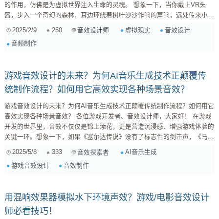
的作用，仿佛是为虚拟世界注入生命的灵魂。 想象一下，当你戴上VR头
盔，步入一个奇幻的森林，耳边环绕着树叶沙沙作响的声响，远处传来小溪
潺潺的流水声，甚至不远处，还有鸟儿清脆的鸣叫。这样的场景，不仅仅是
2025/2/9
250
虚拟现实
音效设计
音效设计师
视觉上的体验，更是听觉的盛宴。在一种完全沉浸的体验中，音效设计师面
音频制作
临着巨大的挑战：如何将这些声音重新构建，创造出一个让用户切身感受到
真实的虚拟环境。 声音的层次感 为了实现这一目标，音效设计师需考虑声
源的层次感。在VR...
游戏音效设计的未来？为何AI音乐生成技术正颠覆传
统制作流程？如何用它高效实现各种场景音效？
游戏音效设计的未来？为何AI音乐生成技术正颠覆传统制作流程？如何用它
高效实现各种场景音效？ 各位游戏开发者、音效设计师，大家好！ 在游戏
开发的世界里，音效不仅仅是锦上添花，更是营造沉浸感、增强游戏体验的
关键一环。想象一下，如果《塞尔达传说》没有了标志性的剑击声，《马里
奥》失去了欢快的跳跃音效，游戏还会如此深入人心吗？ 然而，传统的音
2025/5/8
333
AI音乐生成
音效探索者
效制作流程往往耗时耗力，需要专业的录音设备、庞大的音效库，以及经验
游戏音效设计
音效制作
丰富的音效设计师。面对日益增长的游戏开发需求，传统的音效制作方式显
得有些力不从心。 AI 音乐生成技术，正在悄然改变这...
用混响效果器模拟水下环境声效？游戏/电影音效设计
师必看技巧！