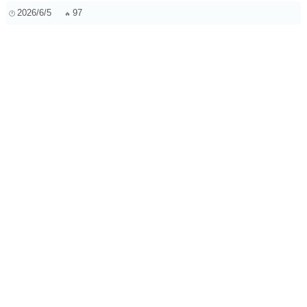
2026/6/5
97
萨克斯风大师的吐音秘籍：深度解析与实战演练
2025/3/7
246
看大师弹琴=偷偷练琴？揭秘镜像神经元如何让你“看”会钢琴
技巧
2025/3/28
231