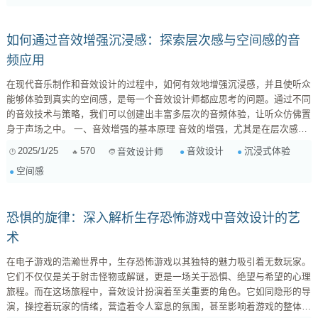
质，脚步声自然不同。例如，在木质地...
如何通过音效增强沉浸感：探索层次感与空间感的音
频应用
在现代音乐制作和音效设计的过程中，如何有效地增强沉浸感，并且使听众
能够体验到真实的空间感，是每一个音效设计师都应思考的问题。通过不同
的音效技术与策略，我们可以创建出丰富多层次的音频体验，让听众仿佛置
身于声场之中。 一、音效增强的基本原理 音效的增强，尤其是在层次感和
空间感的表现上，离不开几个关键要素：音频的频率、声源的定位和音色的
2025/1/25
570
音效设计
沉浸式体验
音效设计师
变化。首先，频率的变化会直接影响听众的接受感。例如，低频声波的震动
空间感
可以给予人一种重力感，而高频则能带来清晰和明亮的感觉。当我们结合这
些因素，合理地布局声场时，听众可以在心理上感受到立体空间的变化。
二、使用延时和混...
恐惧的旋律：深入解析生存恐怖游戏中音效设计的艺
术
在电子游戏的浩瀚世界中，生存恐怖游戏以其独特的魅力吸引着无数玩家。
它们不仅仅是关于射击怪物或解谜，更是一场关于恐惧、绝望与希望的心理
旅程。而在这场旅程中，音效设计扮演着至关重要的角色。它如同隐形的导
演，操控着玩家的情绪，营造着令人窒息的氛围，甚至影响着游戏的整体体