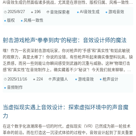
AI音效生成仍然面临诸多挑战，尤其是在原创性、版权归属、风格一致性和
质量稳定性等方面。本文将深入探讨这些挑战，并提出相应的解决方案和未
2025/8/27
196
AI音效生成
游戏音效
音效探索者
来发展方向。 挑战一：原创性与版权归属 问题描述： 目前主流的AI音效生
版权
风格一致性
成工具，其训练数据往往来源于大量的现有音频素材。这意味着，生成的音
效可能与已有音效存在相...
射击游戏枪声“拳拳到肉”的秘密：音效设计师的魔法
嘿！作为一名资深射击游戏玩家，你对枪声的“手感”和“真实性”有如此敏锐
的观察力，真是太棒了！你说的没错，有些枪声听起来确实像塑料玩具，缺
乏质感，而另一些则能让你瞬间感受到武器的沉重与威胁。这种“物理打击
感”和“真实性”在音效制作上，确实藏着不少“秘诀”！今天我们就来聊聊，一
个震撼人心的游戏枪声是怎么炼成的。 首先，要理解一个“枪声”绝不仅仅是
2025/11/16
224
游戏音效
枪声设计
声波猎人
单一的“嘭”一声，它是一系列复杂声音的组合。专业的音效设计师在制作枪
音频制作
声时，通常会像搭积木一样，将多个声音元素叠加起来，并进行精细的雕
琢。 1. 声音分层：不仅仅是开火 一个真实的枪声，通常由以下几个核心
层...
当虚拟现实遇上音效设计：探索虚拟环境中的声音魔
力
在这个数字化浪潮席卷一切的时代，虚拟现实（VR）已然成为新一轮技术
革命的前沿。而在打造这一沉浸式体验的过程中，音效设计起到了至关重要