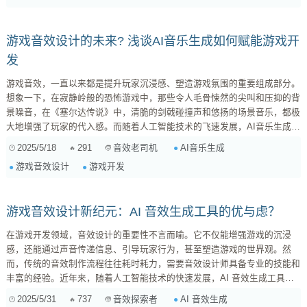
声、爆炸声，恐怖片中的尖叫声、脚步声，爱情片中的细语声、心跳声，电
影还会如...
游戏音效设计的未来? 浅谈AI音乐生成如何赋能游戏开
发
游戏音效，一直以来都是提升玩家沉浸感、塑造游戏氛围的重要组成部分。
想象一下，在寂静岭般的恐怖游戏中，那些令人毛骨悚然的尖叫和压抑的背
景噪音，在《塞尔达传说》中，清脆的剑戟碰撞声和悠扬的场景音乐，都极
大地增强了玩家的代入感。而随着人工智能技术的飞速发展，AI音乐生成正
逐渐渗透到游戏音效设计的各个环节，为游戏开发者们带来了前所未有的可
2025/5/18
291
AI音乐生成
音效老司机
能性。 AI音乐生成在游戏音效设计中的应用场景 那么，AI音乐生成究竟能
游戏音效设计
游戏开发
在游戏音效设计中扮演什么样的角色呢？让我们一起深入探讨几个典型的应
用场景： 环境氛围音...
游戏音效设计新纪元：AI 音效生成工具的优与虑？
在游戏开发领域，音效设计的重要性不言而喻。它不仅能增强游戏的沉浸
感，还能通过声音传递信息、引导玩家行为，甚至塑造游戏的世界观。然
而，传统的音效制作流程往往耗时耗力，需要音效设计师具备专业的技能和
丰富的经验。近年来，随着人工智能技术的快速发展，AI 音效生成工具逐
渐崭露头角，为游戏音效设计带来了新的可能性。但同时，我们也需要冷静
2025/5/31
737
AI 音效生成
音效探索者
地审视 AI 音效生成工具的局限性，以便更好地将其应用于实际项目中。那