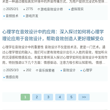
术是一种通过模拟真实环境中的声音传播方式，为用户提供沉浸式听觉体验
的技术。它通过计算声音在虚拟空间中的传播路径、反射、折射等物理现
2025/2/1
2775
虚拟现实
游戏音效设计师
象，实现声音的定位、空间感和动态变化。 空间音频技术在游戏开发中的
音频技术
游戏开发
应用 增强沉浸感 ：空间音频技术能够模拟真实环境中的声音效果，使玩家
在游戏中感受到更加逼真...
心理学在音效设计中的应用：深入探讨如何将心理学
理论应用于音效设计，帮助音效创造人更好理解受众
心理学在音效设计中的重要性 音效设计不仅是技术活，更是一门艺术。通
过心理学理论的融入，我们可以更有效地设计出引人入胜的音效，增加听众
的沉浸感和情感反应。本篇文章将深入探讨心理学如何在音效设计中发挥作
用，特别强调以下几个方面：情感驱动、注意力吸引和认知影响。 情感驱
动 音乐能够强烈影响人的情感。心理学研究表明，特定的音调、节奏和和
2025/3/3
202
音效设计
心理学
音乐探索者
声会引发特定的情感反应。例如，使用大调可以引发快乐，而小调可能带来
情感应用
悲伤。音效设计师可以通过巧妙组合这些元素，以产生想要的情感效果，特
别在游戏和电影中，这种应用尤为显著。 注意力吸引 ...
1
2
3
4
5
>>