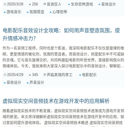
验。今天，就让我们一同深入探索《生化危机》、《最后生还者》等经典生
2025/3/28
256
生存恐怖游戏
音效设计
音浪狂人
存恐怖游戏中音效设计的奥秘，揭开它们如何用声音编织恐惧的网，将玩家
游戏音乐
氛围营造
心理恐怖
牢牢地困在其中。 一、氛围的营造：声音的色彩与质感 生存恐怖游戏的核
心在于营造一种压抑、紧张、随时随地都可能面临危险的氛围。而音效，正
是...
电影配乐音效设计全攻略：如何用声音塑造氛围，提
升情感冲击力？
作为一名音频工程师，同时也是个影迷，我深知电影配乐不仅仅是旋律的堆
砌，更是情感的催化剂，氛围的营造者。而音效设计，则是配乐中不可或缺
的灵魂。它与音乐旋律交织，共同构建起电影的听觉世界，直接影响观众的
情绪体验。今天，我就来和大家深入探讨电影配乐中的音效设计，聊聊如何
让你的配乐“声”入人心。 一、音效在电影配乐中的角色定位 很多人对音效
2025/4/29
345
电影配乐
声临其境的李工
的理解还停留在“砰砰啪啪”的枪战场面，或者“呼呼啦啦”的风声雨声。但实
音效设计
声音设计
际上，音效在电影配乐中的作用远不止于此。它不仅仅是环境的模拟，更是
情感的表达，甚至是叙事的推动力。 ...
虚拟现实空间音频技术在游戏开发中的应用解析
随着虚拟现实技术的不断发展，虚拟现实空间音频技术逐渐成为游戏开发领
域的新宠。本文将详细解析虚拟现实空间音频技术在游戏开发中的应用，探
讨其如何提升游戏体验。 虚拟现实空间音频技术概述 虚拟现实空间音频技