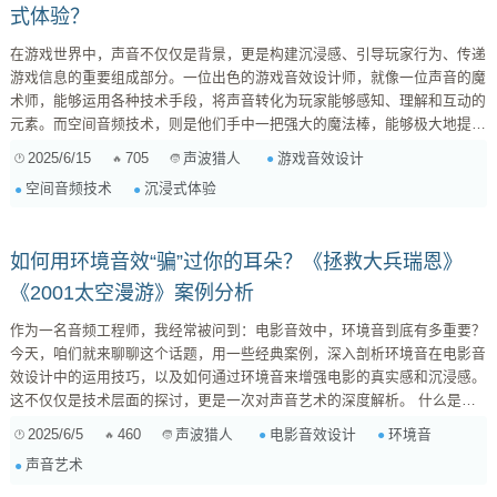
式体验？
在游戏世界中，声音不仅仅是背景，更是构建沉浸感、引导玩家行为、传递
游戏信息的重要组成部分。一位出色的游戏音效设计师，就像一位声音的魔
术师，能够运用各种技术手段，将声音转化为玩家能够感知、理解和互动的
元素。而空间音频技术，则是他们手中一把强大的魔法棒，能够极大地提升
游戏的沉浸感和真实感。 什么是空间音频？ 简单来说，空间音频就是能够
2025/6/15
705
游戏音效设计
声波猎人
模拟声音在三维空间中传播的技术。它不仅仅是左右声道的立体声，而是能
空间音频技术
沉浸式体验
够让玩家感受到声音的方位、距离、高度，以及声音在不同环境中的反射和
衰减。通过空间音频，玩家可以清晰地分辨出脚步声是从哪个方向传来，子
弹...
如何用环境音效“骗”过你的耳朵？《拯救大兵瑞恩》
《2001太空漫游》案例分析
作为一名音频工程师，我经常被问到：电影音效中，环境音到底有多重要？
今天，咱们就来聊聊这个话题，用一些经典案例，深入剖析环境音在电影音
效设计中的运用技巧，以及如何通过环境音来增强电影的真实感和沉浸感。
这不仅仅是技术层面的探讨，更是一次对声音艺术的深度解析。 什么是电
影环境音？ 在电影音效设计中，环境音是指构成场景声学背景的各种声音
2025/6/5
460
电影音效设计
环境音
声波猎人
元素。它包括自然环境音（如风声、雨声、鸟鸣）、城市环境音（如车流
声音艺术
声、人声喧嚣、建筑工地噪音）以及特定场所的环境音（如咖啡馆的背景音
乐、商场的广播声、医院的嘈杂声）。环境音不仅仅是背景噪音，更是构建