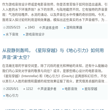
作为游戏音效设计师或是电影音效师，你是否曾苦恼于如何创造出逼真、引
人入胜的水下环境声效？水下的世界，与陆地截然不同，它有独特的声音景
观：气泡的咕噜声、水流的涌动、以及声音在水中传播的奇妙回响。今天，
我将深入探讨如何利用混响效果器，模拟出这些真实的水下声音细节，为你
的作品增添深度和沉浸感。 一、理解水下声音的特性 在深入混响效果器之
2025/5/23
1843
混响效果器
声波炼金师
前，我们首先要了解水下声音的一些关键特性。这有助于我们更好地理解混
水下音效
游戏音效设计
响器参数，并做出更明智的调整。 声音传播速度 ：声音在水中的传播速度
比在空气中快得多，大约是空气中的 4....
从寂静到轰鸣，《星际穿越》与《地心引力》如何用
声音“演”太空？
在浩瀚无垠的宇宙空间里，除了闪烁的星光和神秘的未知，还有什么能触动
我们内心深处对宇宙的敬畏与向往？或许，是那些精心设计的电影音效。
《星际穿越》(Interstellar) 和《地心引力》(Gravity) 这两部科幻巨作，不仅
以其引人入胜的剧情和震撼的视觉效果征服了观众，更凭借其卓越的音效设
计，将太空的寂静、危险和壮丽展现得淋漓尽致。作为一名对电影声音叙事
2025/5/1
1212
电影音效
星际穿越
声波漫步者
着迷的影迷，今天我想和大家深入聊聊这两部影片在音效上的异同，以及它
地心引力
们是如何利用声音来营造太空氛围、刻画人物情感的。 一、太空：寂静并
非绝对 长久以来，我们对太空的印象都是“真...