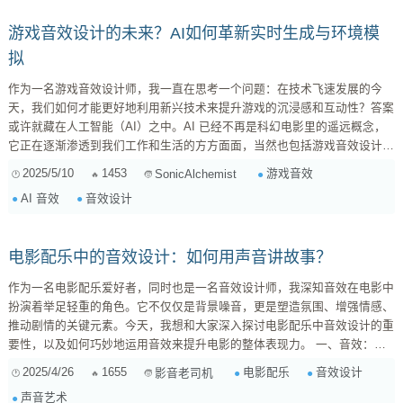
场景氛围、烘托人物情感、推动情节发展...
游戏音效设计的未来？AI如何革新实时生成与环境模
拟
作为一名游戏音效设计师，我一直在思考一个问题：在技术飞速发展的今
天，我们如何才能更好地利用新兴技术来提升游戏的沉浸感和互动性？答案
或许就藏在人工智能（AI）之中。AI 已经不再是科幻电影里的遥远概念，
它正在逐渐渗透到我们工作和生活的方方面面，当然也包括游戏音效设计。
一、AI 音效设计的可能性：超越传统工作流 传统的游戏音效设计流程往往
2025/5/10
1453
游戏音效
SonicAlchemist
是这样的： 需求分析 ：了解游戏类型、场景、角色设定等，确定音效风格
AI 音效
音效设计
和需求。 素材收集/制作 ...
电影配乐中的音效设计：如何用声音讲故事？
作为一名电影配乐爱好者，同时也是一名音效设计师，我深知音效在电影中
扮演着举足轻重的角色。它不仅仅是背景噪音，更是塑造氛围、增强情感、
推动剧情的关键元素。今天，我想和大家深入探讨电影配乐中音效设计的重
要性，以及如何巧妙地运用音效来提升电影的整体表现力。 一、音效：被
低估的电影语言 很多人在欣赏电影时，往往只关注画面和音乐，而忽略了
2025/4/26
1655
电影配乐
音效设计
影音老司机
音效的存在。然而，优秀的音效设计能够悄无声息地将观众带入电影的世
声音艺术
界，增强他们的沉浸感和情感共鸣。试想一下，如果没有了枪战片中的枪