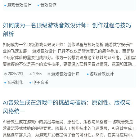
游戏音效设计
音效制作
么，AI 音效生成工具在游戏音效设计中究竟有哪些优势和局限性？我们又
该如何扬长避短，充分发挥 AI 的潜力呢？ AI 音效生成工具的优势 ...
如何成为一名顶级游戏音效设计师：创作过程与技巧
剖析
如何成为一名顶级游戏音效设计师：创作过程与技巧剖析 随着数字娱乐产
业的飞速发展， 游戏音效设计 已经不仅仅是背景音乐的简单叠加，而是整
个玩家体验的重要组成部分。作为一名想要跻身这个领域的从业者，我们需
要掌握的不仅是基本的软件技能，更要深入理解声音对情感、氛围和互动性
的影响。 1. 了解你的工具 选择适合自己的数字音频工作站（DAW）至关重
2025/2/1
1755
游戏音效设计
游戏音效设计师
要。常见的软件如 Ableton Live、Logic Pro X、Pro Tools 等，各有特色。
音乐制作
电子音乐
对于初学...
AI音效生成在游戏中的挑战与破局：原创性、版权与
风格统一
AI音效生成在游戏中的挑战与破局：原创性、版权与风格统一 游戏音效是
营造沉浸式体验的关键要素。随着人工智能技术的飞速发展，AI音效生成工
具逐渐崭露头角，为游戏开发者提供了新的可能性。然而，在实际应用中，