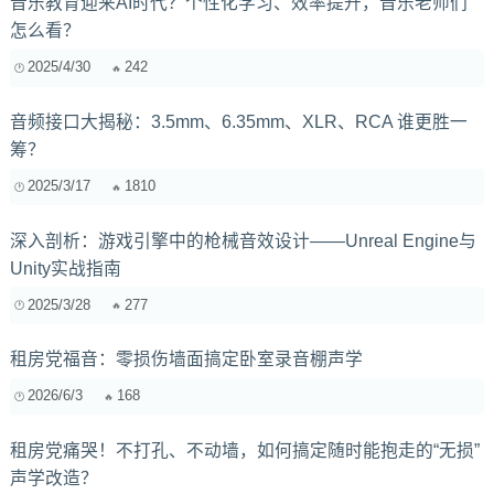
音乐教育迎来AI时代？个性化学习、效率提升，音乐老师们
怎么看？
2025/4/30
242
音频接口大揭秘：3.5mm、6.35mm、XLR、RCA 谁更胜一
筹？
2025/3/17
1810
深入剖析：游戏引擎中的枪械音效设计——Unreal Engine与
Unity实战指南
2025/3/28
277
租房党福音：零损伤墙面搞定卧室录音棚声学
2026/6/3
168
租房党痛哭！不打孔、不动墙，如何搞定随时能抱走的“无损”
声学改造？