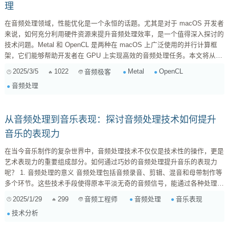
理
在音频处理领域，性能优化是一个永恒的话题。尤其是对于 macOS 开发者
来说，如何充分利用硬件资源来提升音频处理效率，是一个值得深入探讨的
技术问题。Metal 和 OpenCL 是两种在 macOS 上广泛使用的并行计算框
架，它们能够帮助开发者在 GPU 上实现高效的音频处理任务。本文将从基
本概念入手，逐步介绍如何使用 Metal 或 OpenCL 在 macOS 上加速音频
2025/3/5
1022
Metal
OpenCL
音频极客
处理，并提供一些实战技巧和代码示例。 Metal 与 OpenCL 概述 1. Metal
音频处理
Metal 是苹果公司推出的高性能图形和计算框架，专为 macOS 和 i...
从音频处理到音乐表现：探讨音频处理技术如何提升
音乐的表现力
在当今音乐制作的复杂世界中，音频处理技术不仅仅是技术性的操作，更是
艺术表现力的重要组成部分。如何通过巧妙的音频处理提升音乐的表现力
呢？ 1. 音频处理的意义 音频处理包括音频录音、剪辑、混音和母带制作等
多个环节。这些技术手段使得原本平淡无奇的音频信号，能通过各种处理手
段，变得更加丰富多彩，更具感染力。举个例子，某些音频工程师在混音
2025/1/29
299
音频处理
音乐表现
音频工程师
时，会特别关注人声的清晰度与存在感，精心调整动态范围与频段，使得每
技术分析
一个细微的情感都被完美捕捉。 2. 频率与情感的关系 音乐的情感传达，往
往是通过频率的调控来实现的。低频的深沉、低音的沉稳会给人以安...