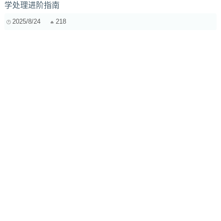
学处理进阶指南
2025/8/24
218
游戏音效大师之路 深入剖析不同游戏类型的音效设计
2025/3/28
1392
几百块的监听也有平衡口？聊聊为什么“真平衡电路”和“平衡
接口”是两码事
2026/5/15
64