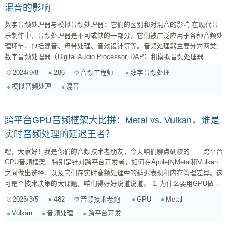
混音的影响
数字音频处理器与模拟音频处理器：它们的区别和对混音的影响 在现代音
乐制作中，音频处理器是不可或缺的一部分，它们被广泛应用于各种音频处
理环节，包括混音、母带处理、音效设计等等。音频处理器主要分为两类：
数字音频处理器（Digital Audio Processor, DAP）和模拟音频处理器
（Analog Audio Processor, AAP）。 数字音频处理器 数字音频处理器以数
2024/9/8
286
数字音频处理
音频工程师
字信号处理（DSP）技术为基础，对音频信号进行处理。它们通常采用芯片
模拟音频处理
混音
或专用集成电路来实现复杂的音频处理算法，并利用数字信号的稳定性和精
确性，提供更精准和可控的音...
跨平台GPU音频框架大比拼：Metal vs. Vulkan，谁是
实时音频处理的延迟王者？
嘿，大家好！我是你们的音频技术老朋友，今天咱们聊点硬核的——跨平台
GPU音频框架。特别是针对跨平台开发者，如何在Apple的Metal和Vulkan
之间做出选择，以及它们在实时音频处理中的延迟表现和内存管理差异。这
可是个技术决策的大课题，咱们得好好说道说道。 1. 为什么要用GPU做音
频处理？ 首先，咱们得明确一个问题：为啥要用GPU来处理音频？ 传统的
2025/3/5
482
GPU
Metal
音频技术老炮
CPU处理音频，虽然已经足够强大，但面对复杂的音频算法和实时处理需求
Vulkan
音频处理
跨平台开发
时，难免会遇到瓶颈。而GPU，天生就擅长并行计算，拥有成百上千个核
心，可以同时处理大量数据。这对于音频处理来说，简直是量身定...