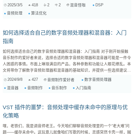
你打开新世界的大门！ 为什么音频处理需要DSP算法优化？ 咱们先来聊
2025/3/5
418
2
2
DSP
混音怪咖
聊，为什么音频处理这么需要DSP算法优化？这就像你玩游戏，画面卡成
音频处理
算法优化
PPT，你肯定想方设法要优化，对吧？音频处理也是一样的道理。 你想
想，我们平时做的那些效果：EQ、压缩、混响、...
如何选择适合自己的数字音频处理器和混音器：入门
指南
如何选择适合自己的数字音频处理器和混音器：入门指南 对于刚开始接触
音乐制作的爱好者来说，选择合适的数字音频处理器和混音器可能是一件令
人困惑的事情。市面上琳琅满目的产品，各种参数和功能让人眼花缭乱。本
文将带你了解数字音频处理器和混音器的基础知识，并提供一些选择建议，
帮助你找到最适合自己的工具。 1. 数字音频处理器 (Digital Audio
2024/9/8
427
数字音频处理器
音频制作爱好者
Processor, DAP) 数字音频处理器，简称DAP，是用来处理音频信号的电子
混音器
音频制作
音乐制作
入门指南
设备。它可以对音频进行各种处理，例如： 均衡 (EQ): ...
VST 插件的噩梦：音频处理中缓存未命中的原理与优
化策略
嘿，老铁们，我是调音师老王。今天咱们聊聊音频处理里的一个“老大难”问
题——缓存未命中。这玩意儿就像咱们写歌的时候，灵感突然卡壳一样，贼