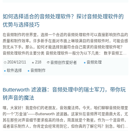
扬声器）之间的时间差。这种延迟如果过高，会严重影响演...
如何选择适合的音频处理软件？探讨音频处理软件的
优势与选择技巧
在音频制作的世界里，选择一个合适的音频处理软件可以直接影响到作品的
质量和制作效率。许多新手在面对市面上琳琅满目的音频软件时，可能会感
到无从下手。那么，如何才能选择到最符合自己需求的音频处理软件呢？
音频处理软件的主要分类 音频处理软件一般分为以下几类： 数字音频工作
站（DAW） ：如Logic Pro、Ableton Live和FL Studio，这类软件提供全面
2024/12/11
218
音频处理
音频创作爱好者
的录音、剪辑和混音功能。 音频编辑工具 ：例如Audacity，这类软件通常
软件选择
音频制作
功能简单，适...
Butterworth 滤波器：音频处理中的瑞士军刀，带你玩
转声音的魔法
嘿，大家好！我是你们的老朋友，音效魔法师。今天，咱们聊聊音频处理里
的一个“万金油”——Butterworth 滤波器。这家伙在音频界可是鼎鼎大名，尤
其在那些对声音细节要求极高的场合，简直就是个救星。作为一个混音师，
或者音乐制作人，你肯定会经常用到它，但你真的了解它吗？别急，咱们这