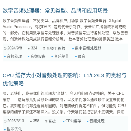
数字音频处理器：常见类型、品牌和应用场景
数字音频处理器：常见类型、品牌和应用场景 数字音频处理器（Digital
Audio Processor，简称DAP）是现代音乐制作、录音和广播领域不可或缺
的一部分。它利用数字信号处理技术，对音频信号进行各种处理，以改善音
质、创造特殊效果或进行音频分析等。 数字音频处理器的常见类型 数字音
频处理器根据功能可以分为以下几种类型： 均衡器（Equalizer） ：用于调
2024/9/8
324
数字音频处理器
音频工程师
整音频信号的频率响应，例如提升高音或降低低音。 压缩器
音频处理
音频设备
音乐制作
录音
（Compressor） ...
CPU 缓存大小对音频处理的影响：L1/L2/L3 的奥秘与
优化策略
嘿，老铁们，我是你们的老朋友“音雄”。今天咱们聊点硬核的，关于 CPU
缓存——这玩意儿对音频处理的影响，以及咱们怎么通过软件设置来优化
它。我知道你们都是混音频圈的，对电脑硬件肯定不陌生，但可能对 CPU
缓存的细节了解还不够深入。没关系，今天咱们就把它扒个底朝天，保证让
你们对 CPU 缓存有个更清晰的认识，从而在音频制作中更上一层楼！ 什么
2025/3/13
358
CPU缓存
音频处理
音雄
是 CPU 缓存？ 首先，咱们得搞清楚什么是 CPU 缓存。简单来说，CPU 缓
性能优化
存就是 CPU 内部或者外部（通常是集成在 CPU 内部）的一种高速存储