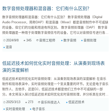
数字音频处理器和混音器：它们有什么区别？
数字音频处理器和混音器：它们有什么区别？ 数字音频处理器（Digital
Audio Processor，简称DAP）和混音器（Mixer）都是音频制作中不可或缺
的设备，但它们的功能和用途有所区别。 数字音频处理器（DAP） 数字音
频处理器是一种用于处理数字音频信号的设备，它可以对音频信号进行各种
处理，例如： **均衡（EQ）：**调整音频信号的频率响应，使声音更清
2024/9/8
345
数字音频
音频处理
音频工程师
晰、更饱满或更明亮。 **压缩（Compression）：**降低音频信号的动态范
混音
围，使声音更响亮、更清晰，并避免信号过载。 ...
低延迟技术如何优化实时音频处理：从演奏到现场表
演的深度解析
低延迟技术如何优化实时音频处理：从演奏到现场表演的深度解析 在音乐
制作和现场表演中，实时音频处理是一个至关重要的环节。无论是电子音乐
制作人、吉他手，还是DJ，低延迟技术都是他们工作中不可或缺的一部
分。本文将深入探讨低延迟技术如何优化实时音频处理，并分析其在实时演
奏、效果器处理和现场表演中的应用。 什么是低延迟技术？ 低延迟技术是
2025/3/13
273
低延迟技术
音乐科技达人
指通过优化硬件和软件，减少信号传输和处理过程中所产生的时间延迟。在
实时音频处理
电子音乐
音频处理中，延迟是指从输入信号（如演奏或演唱）到输出信号（如监听或