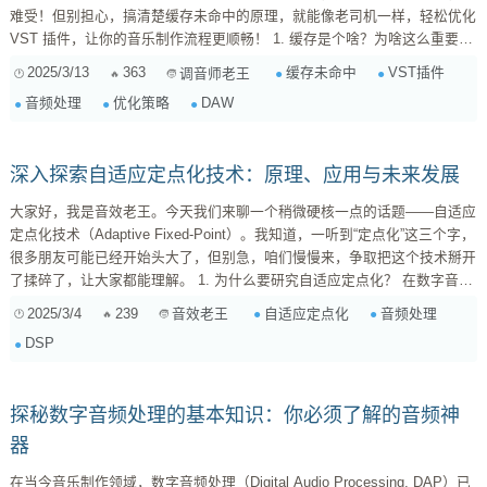
难受！但别担心，搞清楚缓存未命中的原理，就能像老司机一样，轻松优化
VST 插件，让你的音乐制作流程更顺畅！ 1. 缓存是个啥？为啥这么重要？
首先，咱们得搞清楚什么是“缓存”。简单来说，缓存就像咱们电脑里的“小仓
2025/3/13
363
缓存未命中
VST插件
调音师老王
库”，专门用来存放那些经常需要用到的数据。比如，你经常听的歌曲、常
音频处理
优化策略
DAW
用的插件参数等等。当需要这些数据的时候，系统就会先去缓存里找，如果
找到了，就直接拿出来用，速度飞快；如果没找到，就只能去“大仓库”（硬
盘或者内存）里...
深入探索自适应定点化技术：原理、应用与未来发展
大家好，我是音效老王。今天我们来聊一个稍微硬核一点的话题——自适应
定点化技术（Adaptive Fixed-Point）。我知道，一听到“定点化”这三个字，
很多朋友可能已经开始头大了，但别急，咱们慢慢来，争取把这个技术掰开
了揉碎了，让大家都能理解。 1. 为什么要研究自适应定点化？ 在数字音频
处理的世界里，我们经常会遇到各种各样的挑战。比如，如何在保证音质的
2025/3/4
239
自适应定点化
音频处理
音效老王
前提下，最大限度地节省计算资源？如何在不同的硬件平台上实现高效的音
DSP
频处理？这些问题，都与定点化技术息息相关。 1.1 定点化 vs 浮点化 首
先，我们简单回顾一下定点化和...
探秘数字音频处理的基本知识：你必须了解的音频神
器
在当今音乐制作领域，数字音频处理（Digital Audio Processing, DAP）已