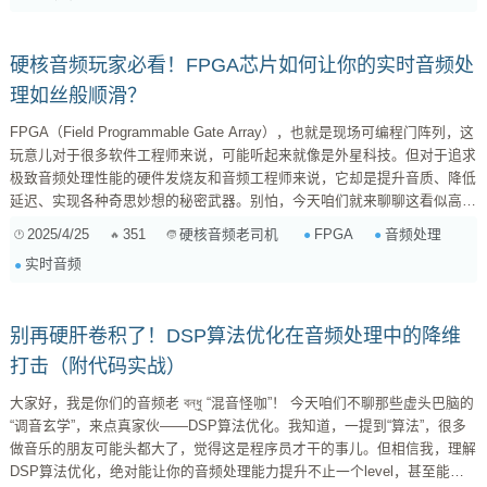
器，它的作用是用来存放 CPU 最近使用过的数据和指令。为什么要有...
硬核音频玩家必看！FPGA芯片如何让你的实时音频处
理如丝般顺滑？
FPGA（Field Programmable Gate Array），也就是现场可编程门阵列，这
玩意儿对于很多软件工程师来说，可能听起来就像是外星科技。但对于追求
极致音频处理性能的硬件发烧友和音频工程师来说，它却是提升音质、降低
延迟、实现各种奇思妙想的秘密武器。别怕，今天咱们就来聊聊这看似高深
莫测的FPGA，看看它究竟是如何在实时音频处理领域大显身手的。
2025/4/25
351
FPGA
音频处理
硬核音频老司机
FPGA：音频处理的瑞士军刀 在深入探讨FPGA之前，我们先来简单回顾一
实时音频
下传统的音频处理方式。通常，我们使用CPU或DSP（数字信号处理器）
来完成音频算法的运算。CPU的优势在于通用性强，适合处理复杂的...
别再硬肝卷积了！DSP算法优化在音频处理中的降维
打击（附代码实战）
大家好，我是你们的音频老 বন্ধু “混音怪咖”！ 今天咱们不聊那些虚头巴脑的
“调音玄学”，来点真家伙——DSP算法优化。我知道，一提到“算法”，很多
做音乐的朋友可能头都大了，觉得这是程序员才干的事儿。但相信我，理解
DSP算法优化，绝对能让你的音频处理能力提升不止一个level，甚至能帮