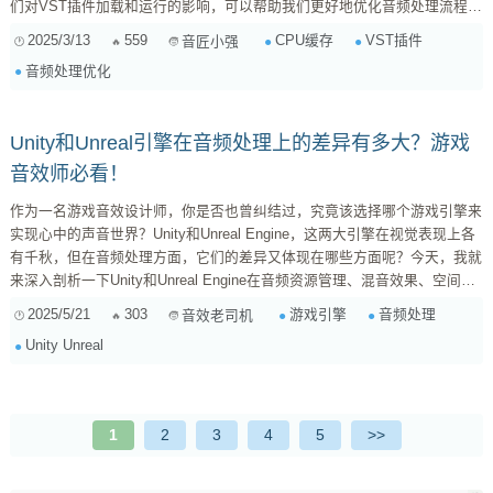
们对VST插件加载和运行的影响，可以帮助我们更好地优化音频处理流程。
CPU缓存的基础知识 CPU缓存是一种高速存储器，用于临时存储CPU频繁
2025/3/13
559
CPU缓存
VST插件
音匠小强
访问的数据和指令。它的存在是为了解决CPU与主存（RAM）之间的速度
音频处理优化
差异问题。缓存分为三级： L1缓存 ：速度最快，但容量最小，通常...
Unity和Unreal引擎在音频处理上的差异有多大？游戏
音效师必看！
作为一名游戏音效设计师，你是否也曾纠结过，究竟该选择哪个游戏引擎来
实现心中的声音世界？Unity和Unreal Engine，这两大引擎在视觉表现上各
有千秋，但在音频处理方面，它们的差异又体现在哪些方面呢？今天，我就
来深入剖析一下Unity和Unreal Engine在音频资源管理、混音效果、空间音
效等方面的技术差异，以及这些差异对游戏最终音频质量的影响。 一、音
2025/5/21
303
游戏引擎
音频处理
音效老司机
频资源管理：殊途同归，各有侧重 Unity：简洁易用，灵活定制 Unity的音
Unity Unreal
频资源管理以其...
1
2
3
4
5
>>