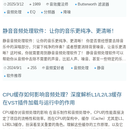
就来好好扒一扒，看看这个“瑞士军刀”在音频世界里，到底能玩出什么花
2025/3/12
1989
Butterworth 滤波器
音效魔法师
样。 Butterworth 滤波器是啥？ 首先，咱们得搞清楚，Butterworth 滤波器
音频处理
EQ
分频器
降噪
是个啥玩意儿。简单来说，它是一种滤波器，就像个声音的“门卫”，能让你
选择让哪些频率通过，阻挡哪些频率。它的特点是，在通带内...
静音音频处理软件：让你的音乐更纯净、更清晰！
静音音频处理软件：让你的音乐更纯净、更清晰！ 你是否曾经想要去除音
乐中的演唱部分，只留下纯净的伴奏？或者想要消除背景噪音，让音乐更清
晰？这时候，你就需要用到静音音频处理软件了！ 静音音频处理软件可以
帮助你从音频中去除不需要的声音，比如人声、噪音、甚至一些特定的乐
器。它们利用各种算法和技术，将目标声音与其他声音分离，从而达到静音
2024/9/1
255
音频处理
静音
音频爱好者
的效果。 常见的静音音频处理软件 市面上有很多静音音频处理软件，它们
软件推荐
的功能和操作方式各不相同。以下是一些常见的软件推荐： Auda...
CPU缓存如何影响音频处理？深度解析L1/L2/L3缓存
在VST插件加载与运行中的作用
CPU缓存对音频处理的影响 在音乐制作和音频处理中，CPU的性能直接决
定了项目的流畅性和效率。而在CPU的架构中，缓存（Cache）尤其是L1、
L2和L3缓存，扮演着至关重要的角色。理解这些缓存的工作原理，以及它