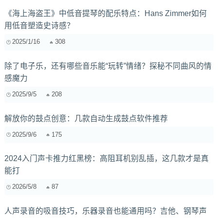
《海上海盗王》中低音提琴的配乐特点：Hans Zimmer如何
用低音塑造史诗感？
2025/1/16
308
除了电子乐，还有哪些音乐能“玩转”情绪？探秘不同曲风的情
感魔力
2025/9/5
208
解放你的鼓点创意：几款自动生成鼓点软件推荐
2025/9/6
175
2024入门声卡推力红黑榜：高阻耳机别乱插，这几款才是真
能打
2026/5/8
87
人声录音的吸音技巧，乐器录音也能通用吗？吉他、钢琴声