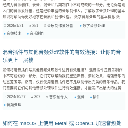
经成为音乐创作、录音、混音和后期制作中不可或缺的一部分。无论你是刚
入门的音乐爱好者，还是经验丰富的音乐制作人，了解数字音频处理的基本
知识将帮助你更好地掌控音质和创作过程。 数字音频处理的基本概念 数字
音频处理是指将模拟音频信号转化为数字信号后，利用计算机进行各种处理
2025/1/21
251
数字音频处理
音乐制作爱好者
的方法。通过将声音信号转化为数字形式，我们可以量化并操作声音，从而
音频技术
音乐制作
实现更高效、更灵活的音频处理。 样本率与比特深度 数字音频处理的关键
要素之一便是样本率（Sample ...
混音插件与其他音频处理软件的有效连接：让你的音
乐更上一层楼
如何将混音插件与其他音频处理软件进行有效连接？ 混音插件是音乐制作
中不可或缺的一部分，它们可以帮助我们塑造声音、添加效果、增强音乐的
动态范围等。然而，仅仅使用混音插件还不足以制作出完美的音乐作品，我
们需要将它们与其他音频处理软件进行有效连接，才能发挥出最大的优势。
1. 选择合适的音频处理软件 市面上有很多优秀的音频处理软件，例如：
2024/10/27
307
混音
插件
音乐制作人
DAW（数字音频工作站） : 如 Ableton Live、Cubase、Logic Pro X 等，它
音频处理
们提供了完整的音频制作流程，包含录音、编辑、混...
如何在 macOS 上使用 Metal 或 OpenCL 加速音频处