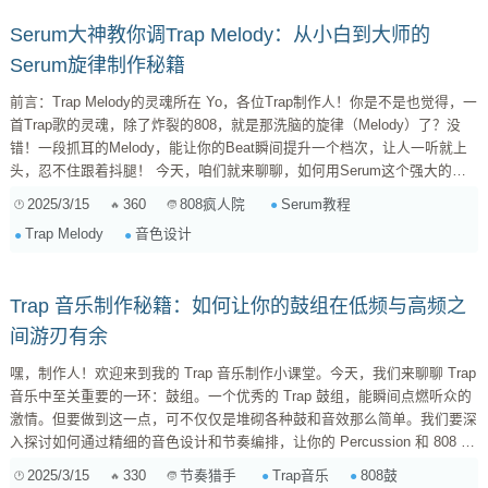
Serum大神教你调Trap Melody：从小白到大师的
Serum旋律制作秘籍
前言：Trap Melody的灵魂所在 Yo，各位Trap制作人！你是不是也觉得，一
首Trap歌的灵魂，除了炸裂的808，就是那洗脑的旋律（Melody）了？没
错！一段抓耳的Melody，能让你的Beat瞬间提升一个档次，让人一听就上
头，忍不住跟着抖腿！ 今天，咱们就来聊聊，如何用Serum这个强大的合
成器，玩转Trap Melody的制作。不管你是刚入门的小白，还是已经有一定
2025/3/15
360
Serum教程
808疯人院
基础的制作人，相信这篇教程都能给你带来新的启发和灵感。 一、Serum
Trap Melody
音色设计
基础：磨刀不误砍柴工 在开始制作Melody之前，咱们先来熟悉一下Serum
这位...
Trap 音乐制作秘籍：如何让你的鼓组在低频与高频之
间游刃有余
嘿，制作人！欢迎来到我的 Trap 音乐制作小课堂。今天，我们来聊聊 Trap
音乐中至关重要的一环：鼓组。一个优秀的 Trap 鼓组，能瞬间点燃听众的
激情。但要做到这一点，可不仅仅是堆砌各种鼓和音效那么简单。我们要深
入探讨如何通过精细的音色设计和节奏编排，让你的 Percussion 和 808 鼓
组在低频和高频之间建立起和谐的平衡，避免常见的频率冲突，并通过动态
2025/3/15
330
Trap音乐
808鼓
节奏猎手
处理增强整体的冲击力。 作为一名 Trap 音乐爱好者和制作人，我深知一个