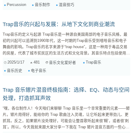
Percussion
音乐制作
混音技巧
令人印象深刻的鼓组对于一首 Trap 作品的重要性。它既要具备强劲的低频
能量，又要保证高频的清晰度和细节。这其中，808 鼓和 Percu...
Trap音乐的兴起与发展：从地下文化到商业潮流
Trap音乐的定义与起源 Trap音乐是一种源自美国南部的电子音乐风格，最
初的兴起可以追溯到1990年代，这一时期的Trap音乐受到嘻哈音乐和电子
舞曲的影响。Trap音乐的名字来源于“trap house”，这是一种用于毒品交易
的房屋，代表了城市贫民区的生活方式和文化背景。其音乐特点包括使用重
低音、复杂的节拍和重复的合成器旋律。 发展历程 早期发展（1990年代）
2025/1/17
481
Trap音乐
音乐文化爱好者
在90年代，美国南部的音乐家，如T.I.和Young Jeezy，开始在他们的音乐
音乐历史
电子音乐
中融合电子元素和嘻哈节奏，为Trap...
Trap 音乐镲片混音终极指南：选择、EQ、动态与空间
处理，打造抓耳声效
“嘿，各位制作人！今天咱们来聊聊 Trap 音乐里一个非常重要的元素——镲
片。镲片用得好，能给你的 Trap 歌曲注入灵魂，让它听起来更带劲儿、更
抓耳。反之，如果镲片没处理好，可能会让整首歌听起来很‘糊’，或者很‘刺
耳’。所以，今天我就来跟大家分享一下我在 Trap 镲片混音方面的一些心得