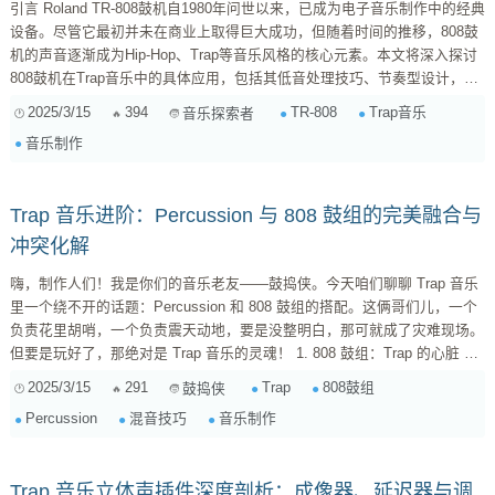
引言 Roland TR-808鼓机自1980年问世以来，已成为电子音乐制作中的经典
设备。尽管它最初并未在商业上取得巨大成功，但随着时间的推移，808鼓
机的声音逐渐成为Hip-Hop、Trap等音乐风格的核心元素。本文将深入探讨
808鼓机在Trap音乐中的具体应用，包括其低音处理技巧、节奏型设计，以
及如何与其他Trap元素融合。 808低音的处理技巧 1. 低音的选择与调校
2025/3/15
394
TR-808
Trap音乐
音乐探索者
808鼓机最著名的声音之一是其低音鼓（Kick Drum）。在Trap音乐中，808
音乐制作
低音通常被用作低频的基础，为整首曲目提供厚重的低音支撑。选择适合...
Trap 音乐进阶：Percussion 与 808 鼓组的完美融合与
冲突化解
嗨，制作人们！我是你们的音乐老友——鼓捣侠。今天咱们聊聊 Trap 音乐
里一个绕不开的话题：Percussion 和 808 鼓组的搭配。这俩哥们儿，一个
负责花里胡哨，一个负责震天动地，要是没整明白，那可就成了灾难现场。
但要是玩好了，那绝对是 Trap 音乐的灵魂！ 1. 808 鼓组：Trap 的心脏 先
来复习一下，808 鼓组是啥？简单来说，就是那种浑厚、低沉、能让你心脏
2025/3/15
291
Trap
808鼓组
鼓捣侠
都跟着颤动的鼓声。它通常包含 808 底鼓（808 kick），以及各种衍生出来
Percussion
混音技巧
音乐制作
的低频音色。这玩意儿，就是 Trap 音乐的根基，没有它，你的音乐就失去
了灵魂。 1.1...
Trap 音乐立体声插件深度剖析：成像器、延迟器与调