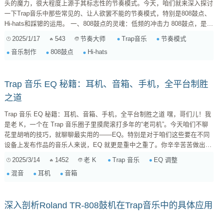
头的魔力，很大程度上源于其标志性的节奏模式。今天，咱们就来深入探讨
一下Trap音乐中那些常见的、让人欲罢不能的节奏模式，特别是808鼓点、
Hi-hats和踩镲的运用。 一、808鼓点的灵魂：低频的冲击力 808鼓点，是
Trap音乐的基石，它那厚重的低频，如同心脏般强劲有力地驱动着整首歌
2025/1/17
543
Trap音乐
节奏模式
节奏大师
曲。808并不是指一种特定的鼓，而是指Roland TR-808节奏机器里的一个
音乐制作
808鼓点
Hi-hats
鼓音色，它独特的低频特性，使其成为Trap音乐中不可或缺的元素。 在
Trap音乐中...
Trap 音乐 EQ 秘籍：耳机、音箱、手机，全平台制胜
之道
Trap 音乐 EQ 秘籍：耳机、音箱、手机，全平台制胜之道 嘿，哥们儿！我
是老 K，一个在 Trap 音乐圈子里摸爬滚打多年的“老司机”。今天咱们不聊
花里胡哨的技巧，就聊聊最实用的——EQ。特别是对于咱们这些要在不同
设备上发布作品的音乐人来说，EQ 就更是重中之重了。你辛辛苦苦做出来
的 Trap 音乐，结果在不同的耳机、音箱、手机上听起来效果千差万别？这
2025/3/14
1452
Trap 音乐
EQ 调整
老 K
可不行！ 我见过太多人，辛辛苦苦做出来的 Trap 音乐，在自己的监听耳机
混音
耳机
音箱
上听起来炸裂，结果在手机上听起来就像一锅粥。这都是 EQ 没搞定的锅！
所以，今天我就来跟你好好聊聊，怎么在不同的播放设备上，让你的...
深入剖析Roland TR-808鼓机在Trap音乐中的具体应用