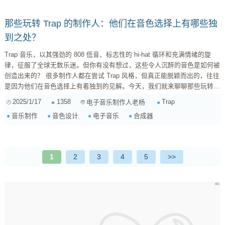
的...
那些玩转 Trap 的制作人：他们在音色选择上有哪些独
到之处？
Trap 音乐，以其强劲的 808 低音、标志性的 hi-hat 循环和充满情绪的旋
律，征服了全球无数乐迷。但你有没有想过，这些令人沉醉的音色是如何被
创造出来的？ 很多制作人都在尝试 Trap 风格，但真正能脱颖而出的，往往
是因为他们在音色选择上有着独到的见解。今天，我们就来聊聊那些玩转
Trap 的制作人，他们在音色选择上有哪些独到之处？ 1. 808 低音的灵魂：
2025/1/17
1358
Trap
电子音乐制作人老杨
力度与层次感 Trap 音乐的核心在于 808 低音，它为整首歌曲奠定了节奏和
音乐制作
音色设计
电子音乐
合成器
情绪的基础。但并非所有 808 低音都一样。那些顶尖的 Trap 制作...
1
2
3
4
5
>>