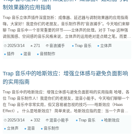
制效果器的应用指南
Trap 音乐立体声插件深度剖析：成像器、延迟器与调制效果器的应用指南
嗨，大家好！我是你们的老朋友，音乐制作界的“音浪捕手”。今天咱们来聊
聊 Trap 音乐中一个非常重要的环节——立体声的处理。对于 Trap 这种强
调氛围感、空间感的音乐风格来说，立体声的运用绝对是点睛之笔。而要做
好立体声，各种各样的插件就派上用场了。今天，我就来跟大家深入探讨一
2025/3/14
271
Trap 音乐
立体声
音浪捕手
下在 Trap 音乐制作中，几种常见的立体声插件，包括成像器、延迟器、调
插件
混音
音频制作
制效果器，它们是如何工作的，又该如何选择和使用。 一、立体声成像器
（Stereo Imager） 1. 原理与作用 ...
Trap 音乐中的哈斯效应：增强立体感与避免负面影响
的实用指南
Trap 音乐中的哈斯效应：增强立体感与避免负面影响的实用指南 哈喽，各
位 Trap 音乐制作人！我是你们的老朋友，混音小能手。今天咱们聊聊一个
在 Trap 音乐中非常实用，但又容易被忽视的技巧——哈斯效应（Haas
Effect）。 什么是哈斯效应？ 简单来说，哈斯效应指的是：当一个声音及
其延迟版本同时到达你的耳朵时，你的大脑会倾向于认为声音来自最先到达
2025/3/14
332
Trap 音乐
哈斯效应
混音小能手
的那一个方向。这个小小的心理声学现象，在 Trap 音乐的立体声处理中，
立体声
混音
音乐制作
可以玩出很多花样。 Trap 音乐与立体声 Trap 音乐的魅力，除了它那抓耳