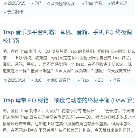
和技巧，希望能帮到你们。” 一、 镲片的选择：找到你的“梦中情镲” “在开
2025/3/15
747
Trap 混音
镲片处理
音频怪物大叔
始混音之前，选择合适的镲片至关重要。就像厨师做菜一样，好的食材是成
音乐制作
功的一半。那么，什么样的镲片才适合 Trap 音乐呢？” 1. 采样还是合成？
“在 Trap 音乐...
Trap 音乐多平台制霸：耳机、音箱、手机 EQ 终极调
校指南
哟，各位 Trap 制作人、DJ 以及热爱 Trap 的老铁们！咱们今天来聊点儿“玄
学”——EQ 调校。我知道，你们肯定在各种设备上听过自己的 Trap 作品，
耳机、音箱、手机……是不是感觉同一个 beat，在不同设备上听起来，味
道就是不一样？低音不够猛？人声太闷？高频刺耳？别慌！今天我就来给你
们好好说道说道，Trap 音乐在不同设备上的 EQ 优化策略，让你的音乐在
2025/3/14
316
Trap
EQ
混音
808 调音怪
任何地方都能炸翻全场！ 一、 为什么 Trap 音乐的 EQ 调校如此重要？ 在
开始“调教”EQ 之前，咱们先得明白，为啥 Trap 音乐对 EQ 这么敏感。这事
儿，还得从 Trap 的音乐特...
Trap 母带 EQ 秘籍：响度与动态的终极平衡 (DAW 篇)
哟，各位 Trap 制作人，大家好！我是你们的“老伙计”——“低音炮”。今天咱
们来聊聊 Trap 母带处理中至关重要的环节——EQ。相信你们都或多或少地
接触过母带处理，也知道 EQ 在其中扮演的角色有多么重要。但具体怎么
用，在不同的 DAW 里又有哪些技巧和差异？别急，今天我就来给你们好好
说道说道，保证让你的 Trap 作品响度和动态双双爆表！ 为什么 Trap 母带