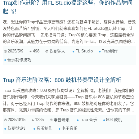
Trap制作进阶？用FL Studio搞定这些，你的作品瞬间
起飞！
嘿，想让你的Trap作品更炸更带感？还在为鼓点不够劲、旋律太普通、音效
没特色而苦恼？别慌，今天咱们就来聊聊如何在FL Studio里玩转Trap，让
你的作品瞬间起飞！ 先来摸清门道：Trap的核心要素 Trap，这股席卷全球
的音乐浪潮，其魅力在于强劲的低音、高速的Hi-Hat、以及充满氛围感的旋
律。想要用FL Studio做出地道的Trap，首先得抓住这几个核心要素： 重型
2025/5/9
498
FL Studio
Trap制作
节奏狂人
鼓点 (Heavy Drums) ：标志性的808 Bass是Trap的灵魂，穿透力极强，能
音乐制作技巧
瞬间点...
Trap 音乐进阶攻略：808 鼓机节奏型设计全解析
Trap 音乐进阶攻略：808 鼓机节奏型设计全解析 嘿，老铁们！我是你们的
音乐制作导师，今天我们来聊点狠货——Trap 音乐中 808 鼓机的节奏型设
计。对于已经入门 Trap 制作的你来说，808 鼓机绝对是你的老朋友了。它
那浑厚、充满力量感的低频，是 Trap 音乐的标志性元素。但你真的了解
808 鼓机在节奏型设计中的奥秘吗？今天，我就带你深入挖掘，让你在
2025/3/15
1235
Trap 音乐
808 鼓机
电音老炮
Trap 的世界里玩出更多花样！ 1. 基础节奏型：Trap 的灵魂 首先，我们得
节奏型设计
音乐制作
电子音乐
从最基础的节奏型开始。Trap 音乐的根基是什么？当然是鼓组的节奏。而
808 鼓机作为低音的...