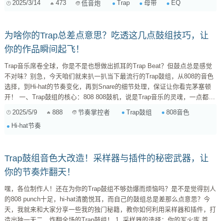
2025/3/14
473
Trap
母带
EQ
低音炮
EQ 如此重要？ 首先，咱们得明确一点：母带 EQ 可不是简单地调调音
色。它更像是一位“外科医生”，对你的整个 Trap 作品进行“精雕细琢”。 响...
为啥你的Trap总差点意思？吃透这几点鼓组技巧，让
你的作品瞬间起飞！
Trap音乐席卷全球，你是不是也想做出抓耳的Trap Beat？但鼓点总是感觉
不对味？别急，今天咱们就来扒一扒当下最流行的Trap鼓组，从808的音色
选择，到Hi-hat的节奏变化，再到Snare的细节处理，保证让你看完茅塞顿
开！ 一、Trap鼓组的核心：808 808鼓机，说是Trap音乐的灵魂，一点都不
过分。它那深沉、充满力量的低频，直接奠定了Trap音乐的基调。但问题来
2025/5/9
888
Trap鼓组
808音色
节奏掌控者
了，为什么别人的808听起来那么炸，你的却软弱无力？ 音色选择 ：别以
Hi-hat节奏
为随便一个808音色...
Trap鼓组音色大改造！采样器与插件的秘密武器，让
你的节奏炸翻天！
嘿，各位制作人！还在为你的Trap鼓组不够劲爆而烦恼吗？是不是觉得别人
的808 punch十足，hi-hat清脆悦耳，而自己的鼓组总是差那么点意思？今
天，我就来和大家分享一些我的独门秘籍，教你如何利用采样器和插件，打
造出独一无二、炸翻全场的Trap鼓组！ 1. 采样器的选择：你的军火库 首