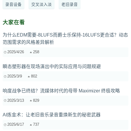
录音设备
交叉淡入淡
老旧录音
大家在看
为什么EDM需要-8LUFS而爵士乐保持-16LUFS更合适？动态
范围需求的风格差异解析
2025/4/26
258
瞬态塑形器在现场演出中的实际应用与问题规避
2025/3/9
802
响度战争已终结？流媒体时代的母带 Maximizer 终极攻略
2025/3/13
829
AI炼金术：让老旧音乐录音重焕新生的秘密武器
2025/6/17
737