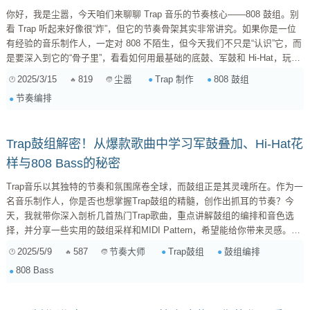
你好，我是尘嚣，今天咱们来聊聊 Trap 音乐的节奏核心——808 鼓组。别
看 Trap 听起来好像很“炸”，但它的节奏骨架其实非常讲究。如果你是一位
有经验的音乐制作人，一定对 808 不陌生，但今天我们不只是“认识”它，而
是要深入到它的“骨子里”，看看如何用最基础的底鼓、军鼓和 Hi-Hat，玩出
Trap 节奏的精髓。 一、Trap 节奏的“三驾马车”：底鼓、军鼓、Hi-Hat 如果
2025/3/15
819
Trap 制作
808 鼓组
尘嚣
把 Trap 比作一辆车，那底鼓、军鼓和 Hi-Hat 就是它的“三驾马车”。它们之
节奏编排
间的配合，决定了这辆车能跑多快、跑多稳。 1. 底鼓（Kick）：Tra...
Trap鼓组解密！从爆款歌曲中学习军鼓叠加、Hi-Hat花
样与808 Bass的秘密
Trap音乐以其独特的节奏和氛围席卷全球，而鼓组正是其灵魂所在。作为一
名音乐制作人，你是否也想掌握Trap鼓组的精髓，创作出抓耳的节奏？今
天，我就带你深入剖析几首热门Trap歌曲，重点讲解鼓组的编排和音色选
择，并分享一些实用的鼓组采样和MIDI Pattern，希望能给你带来灵感。
一、热门Trap歌曲鼓组解构 为了更直观地学习，我们选取以下几首具有代
2025/5/9
587
Trap鼓组
鼓组编排
节奏大师
表性的Trap歌曲进行分析： 《Sicko Mode》 - Travis Scott ：这首歌的鼓
808 Bass
组极具特色，多变的节奏...