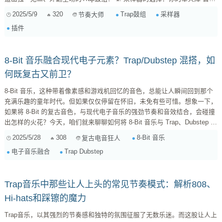
先，我们需要选择一个合适的采样器。采样器就像你的军火库，里面存放着
2025/5/9
320
Trap鼓组
采样器
节奏大师
各种各样的鼓组素材，以及各种强大的音色处理工具。市面上有很多优秀的
插件
采样器，比如Native Instruments Maschine、Ableton Drum Rack、Logic
Pro X的Sample...
8-Bit 音乐融合现代电子元素？Trap/Dubstep 混搭，如
何既复古又前卫？
8-Bit 音乐，这种带着像素感和游戏机回忆的音色，总能让人瞬间回到那个
充满乐趣的童年时代。但如果仅仅停留在怀旧，未免有些可惜。想象一下，
如果将 8-Bit 的复古音色，与现代电子音乐的强劲节奏和音效结合，会碰撞
出怎样的火花？今天，咱们就来聊聊如何将 8-Bit 音乐与 Trap、Dubstep 等
现代电子音乐元素巧妙融合，打造出既怀旧又前卫的独特音乐风格。 一、
2025/5/28
308
8-Bit 音乐
复古电音狂人
理解 8-Bit 音乐的精髓 在深入融合之前，咱们得先搞清楚 8-Bit 音乐的特
电子音乐融合
Trap Dubstep
点。8-Bit 音乐，顾名思义，指的是使用 8 位处理器芯片产生的音乐。由于
硬件限制...
Trap音乐中那些让人上头的常见节奏模式：解析808、
Hi-hats和踩镲的魔力
Trap音乐，以其强烈的节奏感和独特的氛围征服了无数乐迷。而这股让人上