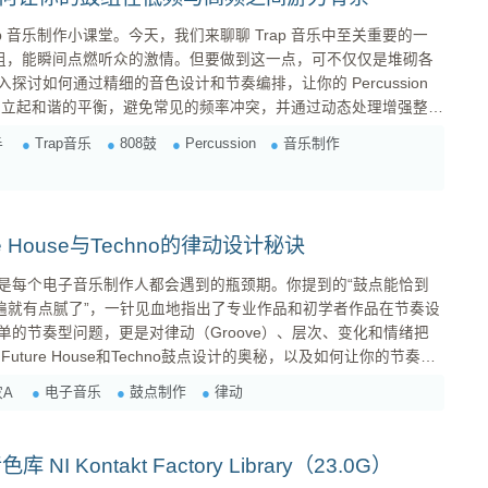
p 音乐制作小课堂。今天，我们来聊聊 Trap 音乐中至关重要的一
 鼓组，能瞬间点燃听众的激情。但要做到这一点，可不仅仅是堆砌各
讨如何通过精细的音色设计和节奏编排，让你的 Percussion
间建立起和谐的平衡，避免常见的频率冲突，并通过动态处理增强整体
Trap音乐
808鼓
Percussion
音乐制作
手
的低频能量，又要保证高频的清晰度和细节。这其中，808 鼓和
e House与Techno的律动设计秘诀
是每个电子音乐制作人都会遇到的瓶颈期。你提到的“鼓点能恰到
几遍就有点腻了”，一针见血地指出了专业作品和初学者作品在节奏设
的节奏型问题，更是对律动（Groove）、层次、变化和情绪把
电子音乐
鼓点制作
律动
A
4 Kick）。但这并不意味着它们简...
 NI Kontakt Factory Library（23.0G）