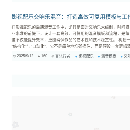
用效果器，而是将...
影视配乐交响乐混音：打造高效可复用模板与工
在影视配乐的后期混音工作中，尤其是面对交响乐大编制，时间紧
业水准的前提下，设计一套高效、可复用的混音模板和流程，是每
这不仅能提升效率，更能确保作品的艺术性和技术稳定性。 构建一个高效的混音模板，核心在于
“结构化”与“自动化”。它不是简单地堆砌插件，而是预设一套逻
一、 模板设计核心原则 标准化与组织化： 统一的轨道命名、颜色编码、编组和发送路径，让数百
2025/9/12
160
影视配乐
混音模板
交
音轨行者
轨道的项目也能一目了然。 层次...