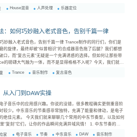
House混音
人声处理
乐器定位
童
古魔法：如何巧妙融入老式音色，告别千篇一律
音色，告别千篇一律 Trance制作的同行们，你们是
磨的旋律，最终却被“似曾相识”的合成器音色拖了后腿？我们都想
破口，而“复古元素”无疑是一个充满诱惑的选择。但如何让那些带
nce的磅礴大气融为一体，而不是显得格格不入呢？今天，我们就来
古元素
Trance
音乐制作
复古音色
童
不仅仅是怀旧。它们带来的是： 独特的纹理和颗...
：从入门到DAW实操
电子音乐中的应用感兴趣。你说的没错，很多教程确实更侧重音阶
对较少。中东音乐的节奏感非常独特，充满了能量和律动，是电子
个常用的中东节奏型，以及如何
刻”它们，让你的作品瞬间充满异域风情！ 1. 中东节奏的基
电子音乐
节奏
中东音乐
DAW
音乐制作
险家