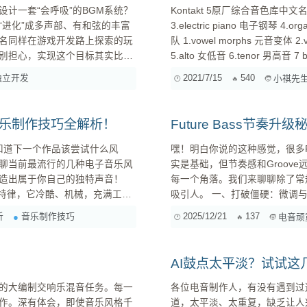
计一套“会呼吸”的BGM系统？
Kontakt 5原厂综合音色库中文名称： > 一.band 乐队 1.horns 角 喇叭 2 .acoustic 
“进化”成多声部、有和弦的丰富
3.electric piano 电子钢琴 4.org
名同样在游戏开发路上探索的玩
队 1.vowel morphs 元音变体 2
别担心，实现这个目标其实比你
5.alto 女低音 6.tenor 男高音 7 
独立开发
2021/7/15
540
小祺先
子音乐制作技巧全解析！
Future Bass节奏
知道下一个作品该尝试什么风
嘿！明白你说的这种感觉，很多Fu
聊当前最流行的几种电子音乐风
实是基础，但节奏感和Groove
造出属于你自己的独特声音！
每一个角落。我们来聊聊除了常规鼓
吸引人。 一、打破僵硬：微调与人声化 常规的鼓组固然重要，但它们往往“太完美”了，不够人性
o 的核心在于重复的节奏、强劲
析
音乐制作技巧
2025/12/21
137
电音顽
AI鼓点太平淡？试试
的大编制交响乐混音任务。每一
各位电音制作人，有没有遇到过
作。深有体会，即使音乐风格千
道，太平淡、太重复，缺乏让人