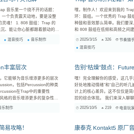
ap 音乐里一个绕不开的话题：
嘿，制作人！欢迎来到我的 Tra
里胡哨，一个负责震天动地，要是没整
环：鼓组。一个优秀的 Trap
：Trap 的
种鼓和音效那么简单。我们要深入探
和 808 鼓组在低频和高频之
音色。这玩意儿，就是 Trap 音
的冲击力。 作为一名 Trap 音乐爱好者和制作人，我深知一个令人印象深刻的鼓组对于一首 Trap
混音技巧
音乐制作
2025/3/15
326
节奏猎
作品的重要性。它既要具备强劲
混音技巧
Percu...
on丰富层次
告别“枯燥”鼓点：Futur
充节奏，它能够为音乐增添更多的层次
嘿！完全理解你的感受，这几乎
on，包括Percussion的种类
好处地推动情绪”和“自己的听
计上的核心差异。这不仅仅是简单
为这种风格的音乐增添更多的复杂性和
控的综合体现。 我们来深入聊聊Future House和Techno鼓点设计的奥秘，以及如何让你的节奏告
免单调，同时也能为音乐带来更多的能
别“简单枯燥”。 一、超越基础四四拍：律动与微时序 首先，我们要明白，Future House和Techno
音乐制作
2025/10/5
219
电音玩家
的基础鼓点确实很多都是四四拍（4/
简易攻略！
康泰克 Kontakt5 原厂音色库