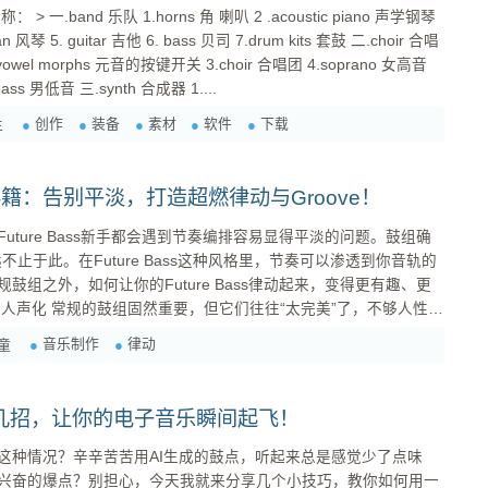
piano 声学钢琴
an 风琴 5. guitar 吉他 6. bass 贝司 7.drum kits 套鼓 二.choir 合唱
.vowel morphs 元音的按键开关 3.choir 合唱团 4.soprano 女高音
bass 男低音 三.synth 合成器 1....
创作
装备
素材
软件
下载
生
升级秘籍：告别平淡，打造超燃律动与Groove！
ture Bass新手都会遇到节奏编排容易显得平淡的问题。鼓组确
远不止于此。在Future Bass这种风格里，节奏可以渗透到你音轨的
组之外，如何让你的Future Bass律动起来，变得更有趣、更
化。 精细化量化 (Micro-Quantization) 与 Swing : ...
音乐制作
律动
童
这几招，让你的电子音乐瞬间起飞！
这种情况？辛辛苦苦用AI生成的鼓点，听起来总是感觉少了点味
兴奋的爆点？别担心，今天我就来分享几个小技巧，教你如何用一