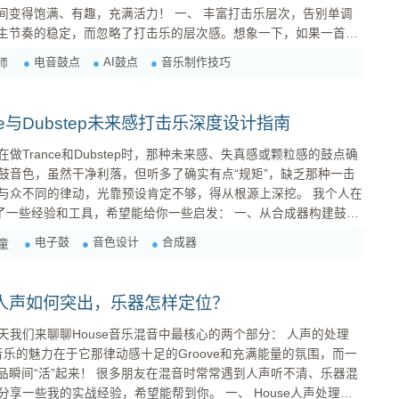
趣，充满活力！ 一、 丰富打击乐层次，告别单调
重主节奏的稳定，而忽略了打击乐的层次感。想象一下，如果一首歌
不是会觉得很无聊？所以，我们需要手动添加一些其他的打击乐元素，来
电音鼓点
AI鼓点
音乐制作技巧
师
t的变...
ce与Dubstep未来感打击乐深度设计指南
Trance和Dubstep时，那种未来感、失真感或颗粒感的鼓点确
鼓音色，虽然干净利落，但听多了确实有点“规矩”，缺乏那种一击
众不同的律动，光靠预设肯定不够，得从根源上深挖。 我个人在
验和工具，希望能给你一些启发： 一、从合成器构建鼓：
电子鼓
音色设计
合成器
童
：人声如何突出，乐器怎样定位？
我们来聊聊House音乐混音中最核心的两个部分： 人声的处理
e音乐的魅力在于它那律动感十足的Groove和充满能量的氛围，而一
在混音时常常遇到人声听不清、乐器混
实战经验，希望能帮到你。 一、 House人声处理秘