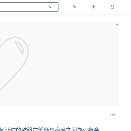
✎
✭
☳
：如何让你的鼓组在低频与高频之间游刃有余