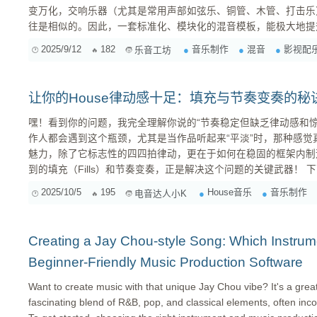
变万化，交响乐器（尤其是常用声部如弦乐、铜管、木管、打击乐
往是相似的。因此，一套标准化、模块化的混音模板，能极大地提
多精力聚焦于音乐本身而非繁琐的工程设置。 为何要构建一套交响乐混音模板？ 提升效率： 最直
2025/9/12
182
音乐制作
混音
影视配
乐音工坊
接的好处。无需重复设置，打开模板即可开始导入音轨进行...
让你的House律动感十足：填充与节奏变奏的秘
嘿！看到你的问题，我完全理解你说的“节奏稳定但缺乏律动感和惊喜
作人都会遇到这个瓶颈，尤其是当作品听起来“平淡”时，那种感觉真
魅力，除了它标志性的四四拍律动，更在于如何在稳固的框架内制
到的填充（Fills）和节奏变奏，正是解决这个问题的关键武器！ 下面我来分享一些我在House制作
中常用的技巧，希望能帮你的作品注入更多活力： 一、填充（Fills）：制造期待与过渡的艺术 填
2025/10/5
195
House音乐
音乐制作
电音达人小K
充不仅仅是鼓点上的小花样，它们是音乐段落间的桥梁，是能量变
奋...
Creating a Jay Chou-style Song: Which Instrume
Beginner-Friendly Music Production Software
Want to create music with that unique Jay Chou vibe? It's a grea
fascinating blend of R&B, pop, and classical elements, often inc