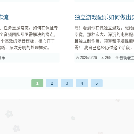
(重低...
作流
独立游戏配乐如何做出
、任务重是常态。如何在保证专
嘿！看到你在做独立游戏，想给
个音频团队都亟需解决的痛点。
毕竟，那种宏大、深沉的电影配
且独立制作嘛，预算和电脑性能
辑清晰、层次分明的处理框架。
需！ 我自己也经历过这个阶段，摸索了不少。这里就给你推荐几款我自己用过或者业内评价不错，
能帮你做出史诗感、电影感的免费或便宜
响乐
2025/9/26
268
音轨老
1
2
3
4
5