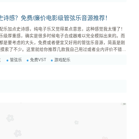
史诗感？免费/廉价电影级管弦乐音源推荐！
配乐加点史诗感，纯电子乐又觉得差点意思，这种感觉我太懂了！
乐级厚重感，确实是很多时候电子合成器难以完全模拟出来的。而
都是要考虑的大头，免费或者便宜又好用的管弦乐音源，简直是刚
管弦乐音源，它们对系统资源也比较友好： 1. Spitfire
管弦乐
免费VST
游戏配乐
王
Audio - LABS 系列 (免费，需安装专属播放器) 要说免费音源里最良心的，Spitfire ...