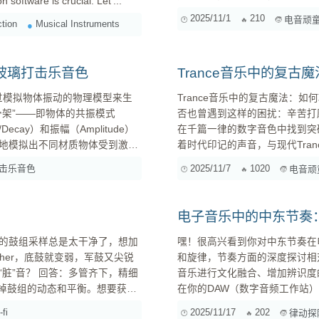
 software is crucial. Let'...
籍：让你的Vocal闪耀全场 在House音乐中，人声往往是点睛之笔，它既要突出，又不能喧宾夺
2025/11/1
210
电音顽
tion
Musical Instruments
主。 ...
玻璃打击乐音色
Trance音乐中的复
它通过模拟物体振动的物理模型来生
Trance音乐中的复古魔法：如何巧妙融入老式
架”——即物体的共振模式
否也曾遇到这样的困扰：辛苦打
ecay）和振幅（Amplitude）
在千篇一律的数字音色中找到突
地模拟出不同材质物体受到激发
着时代印记的声音，与现代Tra
聊聊这个“复古魔法”的施展之道。 为什么选择复古元素？ 在数字合成器大行其道的今天，复
击乐音色
2025/11/7
1020
电音顽
材质的打击乐声音。我们还会比
电子音乐中的中东节奏
嘿！很高兴看到你对中东节奏在
sher，底鼓就变弱，军鼓又尖锐
和旋律，节奏方面的深度探讨相
管齐下，精细
音乐进行文化融合、增加辨识度的绝佳元素。 今天我们就来聊聊几
在你的DAW（数字音频工作站）里“复
石：认识“Dum”和“Tek” 在深入具体节奏型之前，我们先了解两个核心概念：“Dum”和“Tek”。 Dum
-fi
2025/11/17
202
律动探