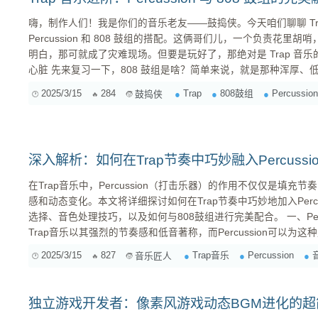
嗨，制作人们！我是你们的音乐老友——鼓捣侠。今天咱们聊聊 Tr
Percussion 和 808 鼓组的搭配。这俩哥们儿，一个负责花
明白，那可就成了灾难现场。但要是玩好了，那绝对是 Trap 音乐的灵魂！ 1. 808 鼓组
心脏 先来复习一下，808 鼓组是啥？简单来说，就是那种浑厚、低沉、能让你心脏都跟着颤动的鼓
声。它通常包含 808 底鼓（808 kick），以及各种衍生出来的低频
2025/3/15
284
Trap
808鼓组
Percussion
鼓捣侠
乐的根基，没有它，你的音乐就失去了灵魂。 1.1...
深入解析：如何在Trap节奏中巧妙融入Percussi
在Trap音乐中，Percussion（打击乐器）的作用不仅仅是填
感和动态变化。本文将详细探讨如何在Trap节奏中巧妙地加入Percussi
选择、音色处理技巧，以及如何与808鼓组进行完美配合。 一、Percussion在Trap中的重要性
Trap音乐以其强烈的节奏感和低音著称，而Percussion可以
情感表达。Percussion的使用能够使Trap节奏更加丰富，避
2025/3/15
827
Trap音乐
Percussion
音乐匠人
量和动感。 二、Percussio...
独立游戏开发者：像素风游戏动态BGM进化的超