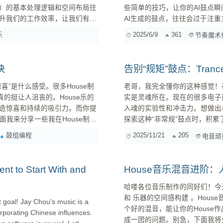
）的基本处理逻辑和空间布局往
些简单的技巧，让你的AI鼓点瞬间变得饱满、有
升我们的工作效率，让我们有更
AI生成的鼓点，往往会过于注
里只有Kick和Snare，是
乐
2025/6/9
361
节奏魔术
丰富鼓点的层次。 加入Hi-Ha
诀
告别“规矩”鼓点：Tran
”是什么感受。很多House制
老哥，我完全懂你的这种感觉！在做
的挺让人沮丧的。House乐的
实是灵魂所在。现在的很多电子
造惊喜和持续的吸引力。而你提
入魂的实验性和冲击力。想做出与
探索这种“非常规”鼓点时，积累了一些经
真正的自定义起点 抛开传统的鼓音源，直接用合成器来设计鼓是最高级的玩法。这能让你完全掌控
鼓组编程
2025/11/21
205
电音顽
化的信号，更是让听众保持兴
每个声音的细节： ...
nt to Start With and
House音乐混音进阶
哈喽各位音乐制作的同好们！今天
和 乐器的空间感构建 。Hous
t goal! Jay Chou's music is a
个好的混音，能让你的House作品瞬间“活”起来！ 很多朋友
orporating Chinese influences.
成一团的问题。别急，下面我将分享一些我的