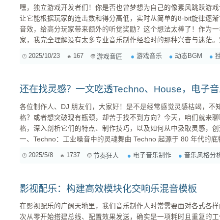
嘿，独立游戏开发者们！你是否也曾梦想为自己的像素风跳跃游戏设
让它能根据玩家的连击数和得分高低，实时从简单的8-bit旋律逐渐
音效，给高分玩家带来额外的听觉奖励？这个想法太棒了！作为一
家，我完全理解没有太多专业音乐制作经验时的那种兴奋与迷茫。
想象的要简单，不需要成为乐理大师，也能玩转动态音乐！ 今天，我们就来聊聊如何用最“小白”友
2025/10/23
167
游戏音乐
动态BGM
游戏音匠
好的方式，为你的像素游戏打造一套酷炫的动态BGM进化系统。 核心思想：音乐“搭积木”——分层
与模块化 ...
还在找灵感？一文吃透Techno、House，电
各位制作人、DJ 朋友们，大家好！是不是经常感觉灵感枯竭，不
格？或者想突破现有瓶颈，却苦于找不到方向？今天，咱们就来聊
格，深入剖析它们的特点、制作技巧，以及如何从中汲取灵感，创
一、Techno：工业噪音中的灵魂舞曲 Techno 起源于 80 年代的底特律，它冷酷、机械，充满工业
气息，但同时又极具节奏感和能量，让人忍不住想要舞动。Techn
2025/5/8
1737
电子音乐制作
音乐风格分
节奏狂人
的低音和充满实验性的音效。 T...
影视配乐：构建高效模块化交响乐混音模板
在影视配乐的广阔天地里，我们音乐制作人时常需要面对各式各样
次从零开始搭建总线、配置效果发送，确实是一项耗时且重复的工