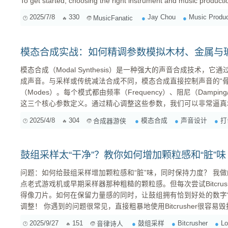
To get started, choosing the right instrument and music production
2025/7/8
330
Jay Chou
Music Produc
MusicFanatic
模态合成实战：如何精调参数模拟木材、金属与
模态合成（Modal Synthesis）是一种强大的声音合成技术，
成声音。与采样或传统减法合成不同，模态合成直接控制声音的“骨
（Modes）。每个模式都由频率（Frequency）、阻尼（Damping/D
这三个核心参数定义。通过精心调整这些参数，我们可以非常逼真
时发出的声音，尤其是打击乐器。 这篇文章将深入探讨如何利用模态合成技术，通过调整模式频率
2025/4/8
304
模态合成
声音设计
打
合成器游侠
分布、阻尼时间和相对振幅，来模拟木头、金属和玻璃这三种常见
较不同激发方式（硬...
鼓组采样太“干净”？教你如何增加颗粒感和“脏”味
问题：如何给鼓组采样增加颗粒感和“脏”味，同时保持力度？ 我做的鼓组采样总是太干净了，想加
点老式游戏机或早期采样器那种粗糙的颗粒感。但每次尝试Bitcru
得像刀片。如何在保留力量感的同时，让鼓组拥有恰到好处的数字“脏”音？ 回答：多
调整！ 你遇到的问题很常见，直接粗暴地使用Bitcrusher很容易毁掉鼓组的动态和平衡。想要获得
那种复古的颗粒感，需要更精细的控制和多重处理： 并行处理是关键： 不要直接在整个鼓组上应
2025/9/27
151
鼓组采样
Bitcrusher
Lo
音律诗人