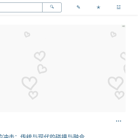
✎
✭
☳
乐的冲击：传统与现代的碰撞与融合