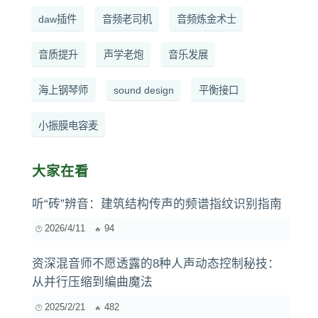
daw插件
音频老司机
音频炼金术士
音质提升
声学老炮
音乐发展
海上钢琴师
sound design
平衡接口
小振膜电容麦
大家在看
听“砖”辨音：建筑结构传声的频谱指纹识别指南
2026/4/11
94
资深混音师不愿透露的8种人声动态控制秘技：
从并行压缩到编曲魔法
2025/2/21
482