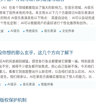
（AI）在各个领域都展现出了强大的影响力。在音乐领域，AI音乐
带来了前所未有的冲击。本文将从以下几个方面探讨AI音乐表演对
跨
..
AI音乐
传统音乐
音乐表演
文化传承
论家
演没你想的那么玄乎，这几个方向了解下
近AI的风是越刮越猛，感觉各行各业都要被它颠覆一遍。特别是音
息层出不穷，搞得不少朋友都开始焦虑，担心自己饭碗不保。今天咱们
事儿，看看它到底能整出什么新花样，以及咱们该怎么应对。 AI入
比
伴奏，还能根据你的演奏实时调整和弦和节奏。甚至，有些团队还
AI音乐
音乐表演
智能伴奏
虑
在开发AI音乐表演机器人，想让它们直接上台演出。听起来是不是有点科幻？ 但...
的版权保护机制