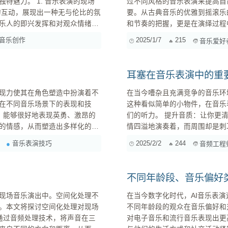
音乐表演的现场
过不同风格的音乐表演来提高自己的个人魅力呢？ 理解不同风
要。从古典音乐的优雅到摇滚乐
乐人的即兴发挥和对观众情绪的
和节奏的把握，更是在演绎过程
共鸣时，音乐人可能会即兴加插
比如巴赫的严谨与细腻，或者是窦
音乐创作
2025/1/7
215
音乐爱好
自身情感 表演不仅仅是唱歌或演奏，更是情感的传达。当你准备演出时，不妨深入思考这首歌对你
的意义，...
耳塞在音乐表演中的重
现力使其在角色塑造中扮演着不
在当今嘈杂且充满竞争的音乐环
在不同音乐场景下的表现和技
这种看似简单的小物件，在音乐
们的听力。 提升音质：让你更清晰地听见每个细节 想象一下，你站在热烈欢呼的人群中，乐队激
的情感，从而塑造出多样化的角
情四溢地演奏着，而周围却是刺
没。这时，一副高质量的隔音耳
音乐表演技巧
2025/2/2
244
音频工程
意力欣赏乐曲复杂而丰富的层次
表演的定制耳塞，这些产品能够根
不同年龄段、音乐偏好
现场音乐演出中。空间化处理不
在当今数字化时代，AI音乐表
。本文将探讨空间化处理对现场
不同年龄段的观众在音乐偏好和对AI音乐表演
对电子音乐和流行音乐表现出更