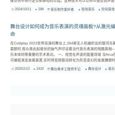
维空间中进行定位和移动的过程。这种技术可以让听众感受到声音
强音乐的立体感和真实感。在现场演出中，空间化处理可以通过多
2024/10/11
298
现场音乐
空间音效
音乐制作爱好者
舞台设计如何成为音乐表演的灵魂画板?从激光
命
在Coldplay 2023世界巡演的舞台上,264架无人机编织出的银河光幕与
震颤时,观众席此起彼伏的抽气声印证着当代音乐表演的残酷真相
乐本体同等重要的艺术表达。 一、视觉化声波的能量场域 当Arca在科切拉音乐节的舞台上操纵着
可编程液态金属装置,实时将低频振动转化为形态变幻的金属雕塑时
的本质。现代舞台设计师更像是声学建筑师,他们运用数控电机驱动装置将
2025/2/13
2410
舞台设计
音乐
舞台美术工程师手记
具象化为12米高的动态金属森林,每0.03秒调整一次的悬挂角度精确对