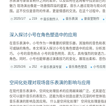
乐表演与录音室制作之间的差异，以及如何在这两者中找到自己的独特魅力。 1. 
魅力 现场演出像是一场激情四溢的盛宴，音乐人通过现场与观众的互动，展现出一种无与伦比的氛
围。这不仅仅是音符的传递，更是情感的交流。在这个过程中，音
捕捉，往往会让演出充满灵性。例如，当一首歌的旋律引起观众的
2025/1/7
219
音乐表演
录音室制作
音乐制作人
一些与听众互动的段落，这种突发的创造力使演出更具独特性。 2. 录音室的细致把控 相比之下，
录...
深入探讨小号在角色塑造中的应用
在音乐表演中，小号作为一种重要的铜管乐器，其独特的音色和表
可或缺的角色。本文将深入探讨小号在角色塑造中的应用，分析其
巧。 小号的音色特点 小号的音色明亮、高亢，具有强烈的穿透力，能够很好地表现英勇、激昂的
角色。同时，小号也能够通过演奏技巧的变化，展现出柔和、悲伤
色形象。 小号在角色塑造中的应用场景 古典音乐 ：在交响乐和室内乐中，小号经常扮演着重要的
2025/2/6
252
音乐角色塑造
小号应用
音乐表演专家
角色，如《英雄交响曲》中的英雄形象，小号的高亢音色能...
空间化处理对现场音乐表演的影响与应用
在现代音乐表演中，空间化处理技术的应用越来越广泛，尤其是在
仅可以提升音乐的表现力，还能为观众创造出更为沉浸的听觉体验
音乐表演的影响及其应用。 什么是空间化处理？ 空间化处理是指通过音频处理技术，将声音在三