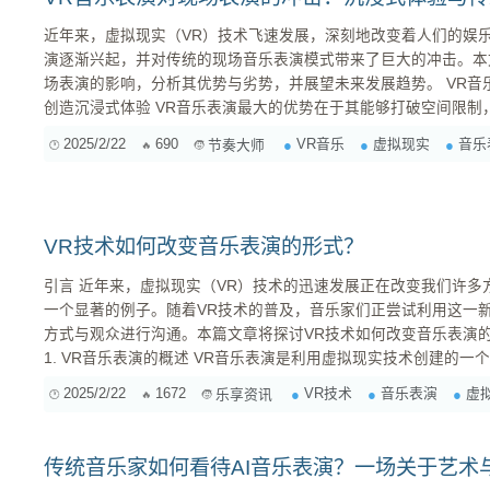
近年来，虚拟现实（VR）技术飞速发展，深刻地改变着人们的娱
演逐渐兴起，并对传统的现场音乐表演模式带来了巨大的冲击。本
场表演的影响，分析其优势与劣势，并展望未来发展趋势。 VR音乐表演的优势：打破空间限制，
创造沉浸式体验 VR音乐表演最大的优势在于其能够打破空间限制，为观众创造前所未有的沉浸式
体验。传统现场音乐表演受限于舞台大小、音响设备等因素，观众
2025/2/22
690
VR音乐
虚拟现实
音乐
节奏大师
VR技术如何改变音乐表演的形式？
引言 近年来，虚拟现实（VR）技术的迅速发展正在改变我们许多方面的生活，其中音乐表演就是
一个显著的例子。随着VR技术的普及，音乐家们正尝试利用这一
方式与观众进行沟通。本篇文章将探讨VR技术如何改变音乐表演
1. VR音乐表演的概述 VR音乐表演是利用虚拟现实技术创建的一个全新表演形式，它使得观众可以
在一个虚拟环境中，身临其境地体验音乐表演。与传统的现场音乐
2025/2/22
1672
VR技术
音乐表演
虚
乐享资讯
传统音乐家如何看待AI音乐表演？一场关于艺术