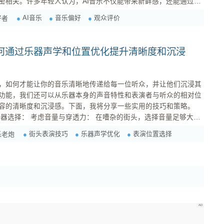
密相关。许多年轻人认为，AI音乐不仅能带来新鲜感，还能通过算
。 相对而言，中年观众（31-50岁）对AI
AI音乐
音乐偏好
观众评价
好者
于传统音乐和经典作品，认为AI音乐缺乏人类情感的深度和细腻。
何通过乐器声学和位置优化提升清晰度和沉浸
，如何才能让你的音乐清晰地传递给每一位听众，并让他们沉浸其
功能，我们还可以从乐器本身的声音特性和表演者与听众的相对位
容的清晰度和沉浸感。下面，我将分享一些实用的技巧和策略。
，原声吉他可能需要搭配音箱使用，而小提琴的声音可能容易被环
街头表演技巧
乐器声学优化
表演位置选择
乐老炮