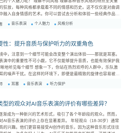
格 理解各种音乐风格的特点至关重
的狂放，每种风格都承载着不同的情感和历史。这不仅仅是对曲调
中融入自身情感的艺术。你可以尝试去分析和体验一些经典作品，
唯的叛逆与狂放。这样的分析可以帮助你找到自己的定位。 融入
音乐表演
个人魅力
风格分析
者
要性：提升音质与保护听力的双重角色
境中，注意到一个细节可能会改变整个演出体验——那就是耳塞。
表演中的重要性不可小觑，它不仅能够提升音质，也能有效保护我
耳的噪声干扰。在这样的环境下，即便是最精致的旋律也容易被淹
塞便显得尤为关键。好的耳塞可以有效降低外界噪声，让你集中注
耳塞
音乐表演
听力保护
师
感。例如，许多职业演奏者和歌手都倾向于使用专门设计用于舞台
据个人需求调节...
类型的观众对AI音乐表演的评价有哪些差异？
演逐渐成为一种新兴的艺术形式，吸引了各个年龄段的观众。然而，
的评价上存在显著差异。 年轻观众（18-30岁）通常
高的兴趣。他们更容易接受AI创作的音乐，因为这种音乐形式往往