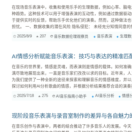
在现场音乐表演中，收集和使用乐手的生理数据，例如心率、脑电
种趋势。这种技术可以用于增强表演的互动性，例如通过数据驱动
于提供实时的反馈，帮助乐手优化他们的演奏。然而，这种做法也
担忧。 一、数据收集的潜在风险 隐私侵犯： 未经充分知情同意的情况下收集和使用乐手的生理数
据，构成了对其个人隐私的侵犯。这些数据可能揭示乐手的情绪状
2025/8/9
207
音乐表演
生理数
音乐数据伦理观察员
题。如果数据被不当使用或泄露，可能会对乐手造成...
AI情感分析赋能音乐表演：技巧与表达的精准匹
在音乐的世界里，情感是灵魂，而表演则是情感的载体。如何准确
漓尽致地展现出来，一直是音乐家们孜孜以求的目标。近年来，人
为我们提供了一种全新的途径来探索和理解音乐的情感维度，并以
探讨如何利用AI分析歌曲的情感，并根据分析结果推荐合适的演
实现更具感染力的表演。 一、AI情感分析：揭示音乐的内心世界 AI情感分析，顾名思义，是指利
2025/7/18
275
AI音乐分析
情感
AI音乐指南小助手
用人工智能技术来识别和提取文本、语音、图像等信息中所蕴含的
可以...
现阶段音乐表演与录音室制作的差异与各自魅力
在音乐创作与表演中，两者的结合推动了许多音乐人的发展。今天