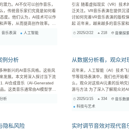
的潜力。AI不仅可以创作音乐，
引言 随着虚拟现实（VR）技术的迅猛发展，VR音乐表演作为一种新兴的艺术表现形式，正受到广
么，传统音乐家们究竟是如何看
泛关注。VR音乐表演在提供沉
讨如何完善VR音乐表演的版权保护机
和声等，从而提高创作效率。此
起 近年来，越来越多的音乐家和制作人在VR平台上进行表演，使得观众能够以独特的方式体验音
灵感。例如，AI可以模拟古筝演
乐。这种表演方式不仅打破了传
音乐表演
人工智能
2025/2/22
218
音樂探
。他们看到了AI技术在传承和发
案例分析
从数据分析看，观众对
多种新兴的AI音乐风格。这些风
近年来，人工智能（AI）技术
来发展。本文将深入探讨当下流
节等现场表演中，我们也开始看到
d
么，观众对这些AI元素的反响究
源与方法 为了深入了解观众对AI元素在音乐表演中的接受程度，我们需要收集相关数据。这些数据
大量的音乐数据，然后根据预设的规则或目标，自动创作出新的音乐。 技术特点： ...
可以来自多个渠道，例如： 线上问卷调查: 通过网络平台发布问卷，收集观众对AI元素的评价、意
分析
2025/1/15
334
音乐数
见和建议。问卷设计需...
科技与艺术
与隐私风险
实时调节音效对现代音