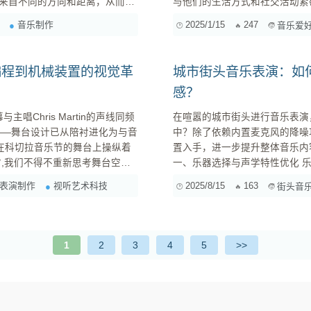
来自不同的方向和距离，从而增
与他们的生活方式和社交活动紧
种方式实现，包括使用多声道音
法生成独特的旋律和节奏，满足他们对个性化音乐的需求
音乐制作
2025/1/15
247
音乐爱
响系统、环绕声技术以及实时音频处理软件等。 空间化处理的影响 增...
音乐的接受度较低。他们更倾向
尽管他们欣赏AI技术的创新...
编程到机械装置的视觉革
城市街头音乐表演：如
感？
主唱Chris Martin的声线同频
在喧嚣的城市街头进行音乐表演
——舞台设计已从陪衬进化为与音
中？除了依赖内置麦克风的降噪
置入手，进一步提升整体音乐内
,我们不得不重新思考舞台空间
一、乐器选择与声学特性优化 乐器选择： 考虑音量与穿透力： 在嘈杂的街头，选择音量足够大、
《Futura Free》的旋律
穿透力强的乐器至关重要。例如
表演制作
视听艺术科技
2025/8/15
163
街头音
应着128轨...
境噪音淹没。相比...
1
2
3
4
5
>>