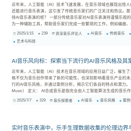
近年来，人工智能（AI）技术飞速发展，在音乐领域也展现出惊人
还能进行音乐表演，这引发了传统音乐家们的广泛关注和热议。那
待AI音乐表演的呢？ 一部分传统音乐家对AI音乐表演持谨慎乐观的态度。他们认为，AI技术可以作
为一种辅助工具，帮助音乐家们完成一些繁琐的工作，例如编曲、
外，AI还可以模拟一些复杂的乐器演奏技巧，为音乐创作带来新的
2025/1/15
239
AI音乐
传统音乐
资深音乐评论人
奏技巧中的揉弦、滑音等细节，从而创作出更具表现力的音乐作品
艺术与科技
展传统音乐方面的潜力，比如AI可以帮助对濒危的...
AI音乐风向标：探索当下流行的AI音乐风格及其
近年来，人工智能（AI）技术在音乐领域的应用日益广泛，催生了
格不仅为音乐创作带来了新的可能性，也深刻影响着音乐产业的未
行的AI音乐风格，并通过案例分析，揭示它们各自的特点和潜力。 1. AI合成音乐（AI-Generate
Music） 定义： AI合成音乐是指完全由人工智能算法生成的音乐作品。这类音乐通常由AI模型学习
2025/7/7
329
AI音乐
音乐风格
案例
音乐探索者
实时音乐表演中，乐手生理数据收集的伦理边界