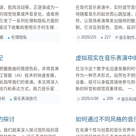
波、肌肉活动等，正逐渐成为一
在现代音乐表演中，实时调节音
的视觉效果或声音变化，或者用
待随着音乐的起伏而心跳加速，
引发了一系列伦理和隐私方面的
符，让现场表演焕发出独特的魅力。 1. 实时调节音效的重要性 实时调节不仅仅是对
制，它涉及到音色、混响、延迟
态、健康状况甚至潜在的心理问
时，听众可能会感到迷失，无法
据
伦理隐私
2025/2/5
227
音乐制作
具备敏锐的听觉和灵活的操作能力，迅速做出反馈。 2. 挑
实...
配
虚拟现实在音乐表演中
把握歌曲的情感色彩，并将其淋
在当今这个数字化迅速发展的时代
工智能（AI）技术的快速发展，
作为一种艺术形式，自然也不例
此指导我们的表演。本文将深入
设备，就可以身临其境地参与到
奏技巧和表达方式，助力音乐家们
新的听觉和视觉双重体验。 一、沉浸式体验的背后 近年来，多位著名艺术家如碧昂斯
（Beyoncé）和艾德·希兰（
分析
音乐表演技巧
2025/1/30
209
音乐科
情感。在音乐领域，AI情感分析
们通过3D音频技术，让观众即使
的探讨
如何通过不同风格的音
，我们就来深入探讨现阶段的音
在充满个性与创意的音乐世界中