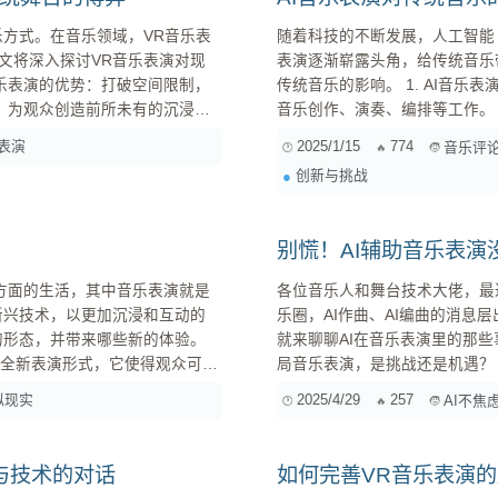
乐方式。在音乐领域，VR音乐表
随着科技的不断发展，人工智能
文将深入探讨VR音乐表演对现
表演逐渐崭露头角，给传统音乐
传统音乐的影响。 1. AI音乐表演的特点 AI音乐表演具有以下特点： 高度自动化 ：AI可以自动完成
音乐创作、演奏、编排等工作。 个性化定制 ：AI可以根据用户的喜好进行个性化推荐和创作。 
的体验相对被动。而VR音乐表
界融合 ：AI音乐表演可以融合多.
表演
2025/1/15
774
音乐评
演则可以将观众带入一个虚拟的音乐世界，让他们身临其境地感受音乐的魅力。 无限的舞台空...
创新与挑战
别慌！AI辅助音乐表
各位音乐人和舞台技术大佬，最
新兴技术，以更加沉浸和互动的
乐圈，AI作曲、AI编曲的消
的形态，并带来哪些新的体验。
就来聊聊AI在音乐表演里的那些
局音乐表演，是挑战还是机遇？ 首先，咱们得承认，AI在某些方面确实展现出了惊人的能力。
会相比，VR音乐表演不仅打破
如，它可以快速生成各种风格的
拟现实
2025/4/29
257
AI不焦
了空间的局限，还可以通过虚拟场景的构建创造出更为丰富的视听体验。 2. VR技术的优势...
与技术的对话
如何完善VR音乐表演