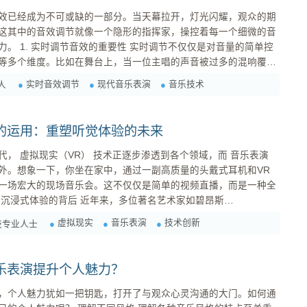
效已经成为不可或缺的一部分。当天幕拉开，灯光闪耀，观众的期
这其中的音效调节就像一个隐形的指挥家，操控着每一个细微的音
音量的简单控
等多个维度。比如在舞台上，当一位主唱的声音被过多的混响覆盖
清晰地捕捉到歌词中的情感。因此，在快速的表演中，音响师需要
实时音效调节
现代音乐表演
音乐技术
人
战与技术的融合 随着电子音乐的兴起，
的运用：重塑听觉体验的未来
， 虚拟现实（VR） 技术正逐步渗透到各个领域，而 音乐表演
外。想象一下，你坐在家中，通过一副高质量的头戴式耳机和VR
一场宏大的现场音乐会。这不仅仅是简单的视频直播，而是一种全
Ed Sheeran）等都开始探索使用虚拟现实来增强他们的表演效果。他
虚拟现实
音乐表演
技术创新
技专业人士
身处不同的位置，也能感受到如...
乐表演提升个人魅力？
，个人魅力犹如一把钥匙，打开了与观众心灵沟通的大门。如何通