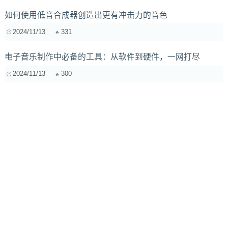
如何使用低音合成器创造出更有冲击力的音色
2024/11/13
331
电子音乐制作中必备的工具：从软件到硬件，一网打尽
2024/11/13
300
音乐版权收割的分配比例：如何才能公平合理？
2024/9/24
389
深度解析：频谱处理器的参数设置与调音秘籍（Q值、斜率全
解）
2025/3/13
2474