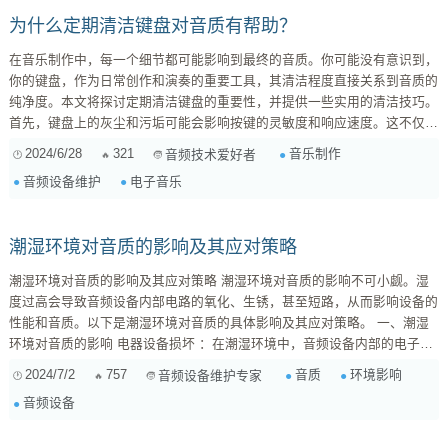
为什么定期清洁键盘对音质有帮助？
在音乐制作中，每一个细节都可能影响到最终的音质。你可能没有意识到，
你的键盘，作为日常创作和演奏的重要工具，其清洁程度直接关系到音质的
纯净度。本文将探讨定期清洁键盘的重要性，并提供一些实用的清洁技巧。
首先，键盘上的灰尘和污垢可能会影响按键的灵敏度和响应速度。这不仅会
影响演奏的流畅性，还可能导致音频信号的失真。特别是在电子音乐制作
2024/6/28
321
音乐制作
音频技术爱好者
中，键盘的每一个细微动作都会被转换成电子信号，任何不稳定的信号都可
音频设备维护
电子音乐
能被放大，从而影响最终的音乐作品。 其次，键盘内部的灰尘积累可能会
影响电路的稳定性。在长时间的使用过程中，灰尘可能会导致电路短路或接
触不良，这不仅会影响键盘的性能，严重时...
潮湿环境对音质的影响及其应对策略
潮湿环境对音质的影响及其应对策略 潮湿环境对音质的影响不可小觑。湿
度过高会导致音频设备内部电路的氧化、生锈，甚至短路，从而影响设备的
性能和音质。以下是潮湿环境对音质的具体影响及其应对策略。 一、潮湿
环境对音质的影响 电器设备损坏 ：在潮湿环境中，音频设备内部的电子元
件容易受潮氧化，导致设备性能下降，音质变差。例如，电容器受潮后可能
2024/7/2
757
音质
环境影响
音频设备维护专家
会出现漏电现象，影响音频信号的传输。 音箱单元损坏 ：音箱中的振膜和
音频设备
悬边材料对湿度非常敏感，受潮...