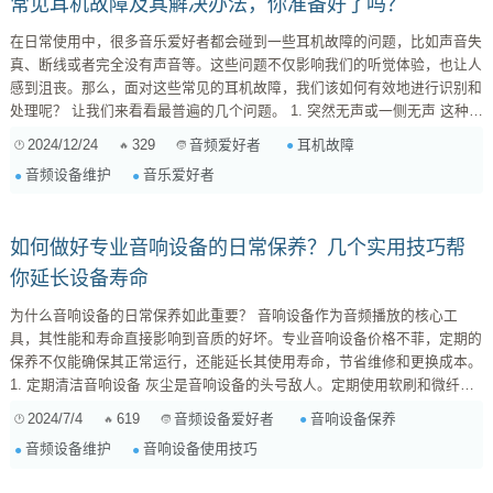
常见耳机故障及其解决办法，你准备好了吗？
在日常使用中，很多音乐爱好者都会碰到一些耳机故障的问题，比如声音失
真、断线或者完全没有声音等。这些问题不仅影响我们的听觉体验，也让人
感到沮丧。那么，面对这些常见的耳机故障，我们该如何有效地进行识别和
处理呢？ 让我们来看看最普遍的几个问题。 1. 突然无声或一侧无声 这种情
况往往是由于连接不良造成的。你可以先检查一下插头是否插牢，接口是否
2024/12/24
329
耳机故障
音频爱好者
干净。如果更换了插口后依然没有声音，那么可能是内部线路出现了问题。
音频设备维护
音乐爱好者
在这种情况下，可以尝试轻轻晃动电缆，看能否恢复声音。如果确实有线断
现象，那么就需要专业人士进行修理。 2. 声音失真或杂音多 ...
如何做好专业音响设备的日常保养？几个实用技巧帮
你延长设备寿命
为什么音响设备的日常保养如此重要？ 音响设备作为音频播放的核心工
具，其性能和寿命直接影响到音质的好坏。专业音响设备价格不菲，定期的
保养不仅能确保其正常运行，还能延长其使用寿命，节省维修和更换成本。
1. 定期清洁音响设备 灰尘是音响设备的头号敌人。定期使用软刷和微纤维
布轻轻擦拭设备表面，尤其是通风口和接口部分，防止灰尘积聚影响散热和
2024/7/4
619
音响设备保养
音频设备爱好者
接触不良。切勿使用含有酒精或腐蚀性的清洁剂，以免损坏设备外壳和内部
音频设备维护
音响设备使用技巧
元件。 2. 避免过度潮湿和高温环境 音响设备对环境温度和湿度有一定的要
求。过高的温度会加速元件老化，而过高的湿...