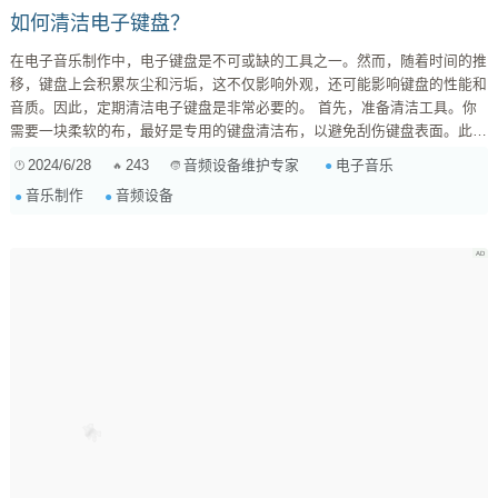
如何清洁电子键盘？
在电子音乐制作中，电子键盘是不可或缺的工具之一。然而，随着时间的推
移，键盘上会积累灰尘和污垢，这不仅影响外观，还可能影响键盘的性能和
音质。因此，定期清洁电子键盘是非常必要的。 首先，准备清洁工具。你
需要一块柔软的布，最好是专用的键盘清洁布，以避免刮伤键盘表面。此
外，准备一些清洁剂，可以是专用的电子设备清洁剂，或者是稀释后的酒
2024/6/28
243
电子音乐
音频设备维护专家
精，这些都可以有效去除键盘上的污渍。 开始清洁前，请确保键盘已经关
音乐制作
音频设备
闭并断开电源，以避免任何可能的电击风险。首先，用干布轻轻擦拭键盘表
面，去除表面的灰尘。对于顽固的污渍，可以使用少量的清洁剂喷在布上，
然后轻轻擦拭污渍区域。注意不要直接将清洁剂...