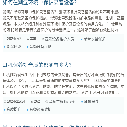
如何在潮湿环境中保护录音设备？
如何在潮湿环境中保护录音设备？ 潮湿环境对录音设备的影响不可小觑。
如果不采取适当的保护措施，潮湿会导致设备内部电路的氧化、生锈，甚至
短路。本文将介绍几种在潮湿环境中保护录音设备的实用方法。 1. 使用防
潮箱 防潮箱是录音设备保护的最佳选择之一。这种箱子能够有效控制内部
湿度，防止设备受潮。购买防潮箱时，建议选择带有湿度显示器和调节功能
2024/7/2
339
录音设备保护
音乐设备维护人员
的型号，以便实时监控箱内湿度。 2. 使用干燥剂 在设备存放箱中放置干燥
潮湿环境
音频设备维护
剂是一个简单而有效的方法。硅胶干燥剂是较为常见的选择，可以多次使
用，吸湿效果显著。定期更换或再生干燥剂，以...
耳机保养对音质的影响有多大？
耳机作为现代生活中不可或缺的音频设备，其音质的好坏直接影响我们的听
音体验。那么，耳机保养对音质的影响究竟有多大呢？ 耳机保养的重要性
耳机保养主要包括清洁、防潮、防尘等方面。这些看似简单的保养措施，实
际上对耳机的使用寿命和音质有着重要的影响。 清洁 耳机长时间使用后，
耳塞和线材上会积累灰尘和污垢，这些污垢会影响耳机振膜的振动，从而降
2024/12/24
262
耳机保养
音频工程师小张
低音质。定期清洁耳机可以去除这些污垢，保证音质不受影响。 防潮 耳机
音质提升
音频设备维护
受潮后，内部电路和元件容易生锈，导致音质下降甚至损坏。因此，耳机需
要避免长时间暴露在潮湿环境中，...