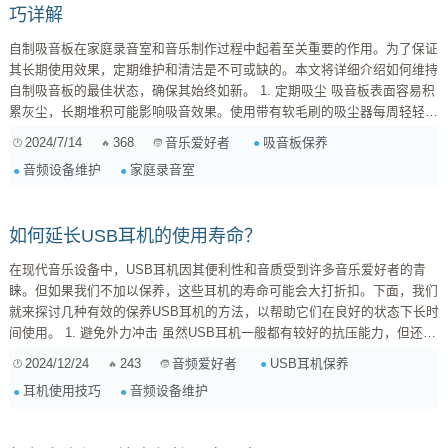
巧详解
自制吸音板在家庭录音室和音乐制作过程中起着至关重要的作用。为了保证
其长期使用效果，定期维护和清洁是不可或缺的。本文将详细介绍如何维持
自制吸音板的最佳状态，确保其始终如新。 1. 定期吸尘 吸音板表面容易积
累灰尘，长期堆积可能影响吸音效果。使用带有软毛刷的吸尘器每周轻轻吸
尘，避免用力过大以免损坏板材。 2. 使用合适的清洁剂 对于顽固污渍，可
2024/7/14
368
吸音板保养
音乐爱好者
以选择不含化学溶剂的温和清洁剂。用微湿的软布擦拭吸音板表面，切忌使
音频设备维护
家庭录音室
用过多的水分，以防止材料受潮变形。 3. 防霉措施 吸音板在潮湿环境下容
易滋生霉菌。建议在...
如何延长USB耳机的使用寿命？
在现代音乐设备中，USB耳机因其便利性和音质受到许多音乐爱好者的青
睐。但如果我们不加以保养，这些耳机的寿命可能会大打折扣。下面，我们
就来探讨几种有效的保养USB耳机的方法，以帮助它们在良好的状态下长时
间使用。 1. 避免外力冲击 虽然USB耳机一般都有较好的抗压能力，但还是
要尽量避免将耳机随意放在包里与其他重物相撞。建议在不使用耳机时，将
2024/12/24
243
USB耳机保养
音频爱好者
其放在专用的耳机盒中，能更好地保护耳机免受外部损伤。 2. 定期清洁 耳
耳机使用技巧
音频设备维护
机的清洁工作同样重要。长时间使用后，耳机的耳垫和插头可能会积累灰尘
和油脂，影响音质。因此，定期用干净的棉布或专业的耳机...